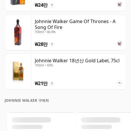
₩24만
?
Johnnie Walker Game Of Thrones - A
Song Of Fire
700ml • 40.8%
₩28만
?
Johnnie Walker 18년산 Gold Label, 75cl
750ml • 43%
₩21만
?
JOHNNIE WALKER 구매처