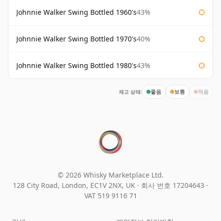
Johnnie Walker Swing Bottled 1960's
43%
Johnnie Walker Swing Bottled 1970's
40%
Johnnie Walker Swing Bottled 1980's
43%
재고 상태:
좋음
보통
적음
© 2026 Whisky Marketplace Ltd.
128 City Road, London, EC1V 2NX, UK ·
회사 번호 17204643
·
VAT 519 9116 71