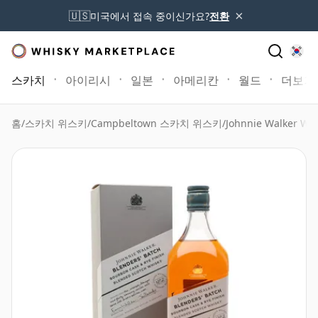
×
🇺🇸
미국에서 접속 중이신가요?
전환
스카치
아이리시
일본
아메리칸
월드
더보기
홈
/
스카치 위스키
/
Campbeltown 스카치 위스키
/
Johnnie Walker Wh