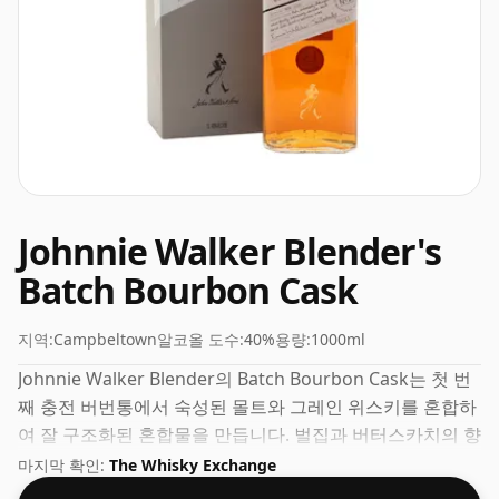
Johnnie Walker Blender's
Batch Bourbon Cask
지역:
Campbeltown
알코올 도수:
40%
용량:
1000ml
Johnnie Walker Blender의 Batch Bourbon Cask는 첫 번
째 충전 버번통에서 숙성된 몰트와 그레인 위스키를 혼합하
여 잘 구조화된 혼합물을 만듭니다. 벌집과 버터스카치의 향
이 지배적이며 코코넛 향이 은은하게 풍기는 이 드램입니다.
마지막 확인:
The Whisky Exchange
입에서는 풍미의 융합이 부드러운 과일향을 선사하고, 부드