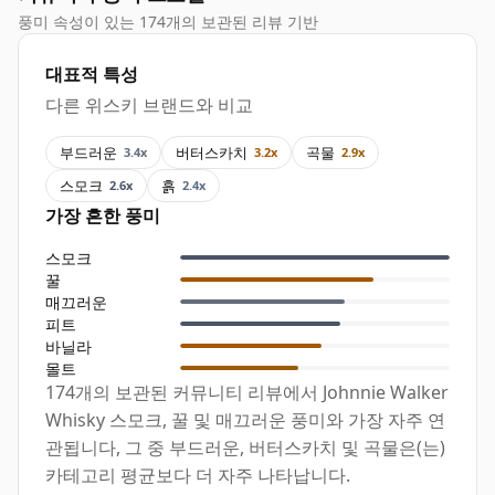
풍미 속성이 있는 174개의 보관된 리뷰 기반
대표적 특성
다른 위스키 브랜드와 비교
부드러운
버터스카치
곡물
3.4x
3.2x
2.9x
스모크
흙
2.6x
2.4x
가장 흔한 풍미
스모크
꿀
매끄러운
피트
바닐라
몰트
174개의 보관된 커뮤니티 리뷰에서 Johnnie Walker
Whisky 스모크, 꿀 및 매끄러운 풍미와 가장 자주 연
관됩니다, 그 중 부드러운, 버터스카치 및 곡물은(는)
카테고리 평균보다 더 자주 나타납니다.