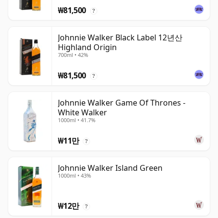
₩81,500
?
Johnnie Walker Black Label 12년산
Highland Origin
700ml • 42%
₩81,500
?
Johnnie Walker Game Of Thrones -
White Walker
1000ml • 41.7%
₩11만
?
Johnnie Walker Island Green
1000ml • 43%
₩12만
?