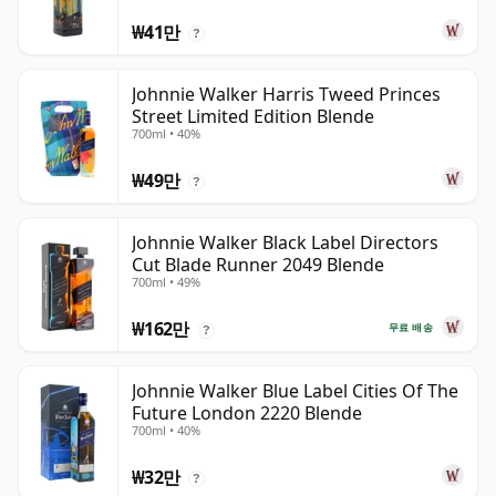
₩41만
?
Johnnie Walker Harris Tweed Princes
Street Limited Edition Blende
700ml • 40%
₩49만
?
Johnnie Walker Black Label Directors
Cut Blade Runner 2049 Blende
700ml • 49%
₩162만
무료 배송
?
Johnnie Walker Blue Label Cities Of The
Future London 2220 Blende
700ml • 40%
₩32만
?