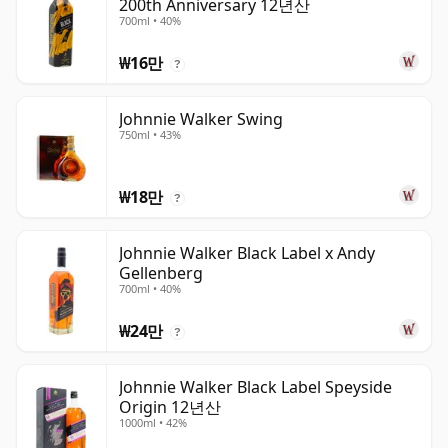
200th Anniversary 12년산
700ml • 40%
₩16만
?
Johnnie Walker Swing
750ml • 43%
₩18만
?
Johnnie Walker Black Label x Andy
Gellenberg
700ml • 40%
₩24만
?
Johnnie Walker Black Label Speyside
Origin 12년산
1000ml • 42%