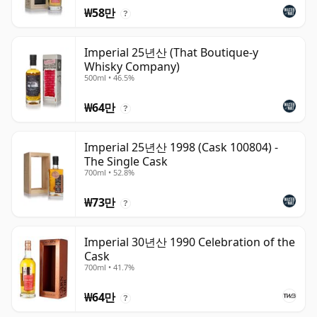
₩58만
?
Imperial 25년산 (That Boutique-y
Whisky Company)
500ml • 46.5%
₩64만
?
Imperial 25년산 1998 (Cask 100804) -
The Single Cask
700ml • 52.8%
₩73만
?
Imperial 30년산 1990 Celebration of the
Cask
700ml • 41.7%
₩64만
?