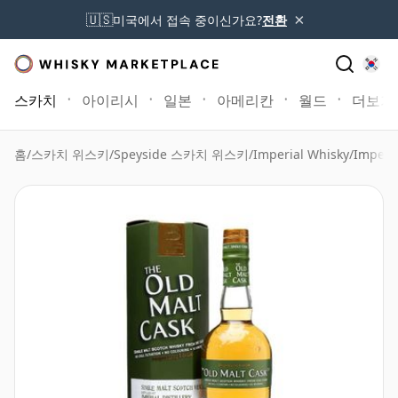
×
🇺🇸
미국에서 접속 중이신가요?
전환
스카치
아이리시
일본
아메리칸
월드
더보기
홈
/
스카치 위스키
/
Speyside 스카치 위스키
/
Imperial Whisky
/
Imperi