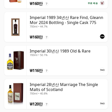
₩160만
무료 배송
?
Imperial 1989 34년산 Rare Find, Gleann
Mor 2024 Bottling - Single Cask 775
700ml • 44.7%
₩160만
?
Imperial 30년산 1989 Old & Rare
700ml • 50.1%
₩116만
?
Imperial 28년산 Marriage The Single
Malts of Scotland
700ml • 40.8%
₩120만
?