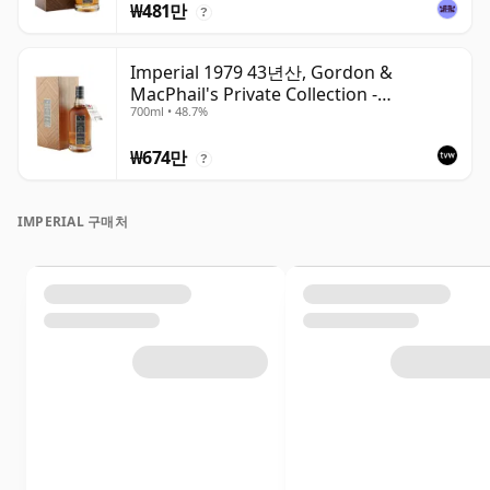
₩481만
?
Imperial 1979 43년산, Gordon &
MacPhail's Private Collection -
700ml • 48.7%
Recollection Series Cask 5317
₩674만
?
IMPERIAL 구매처