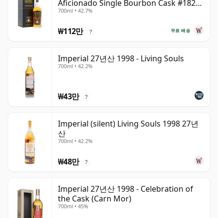
Aficionado Single Bourbon Cask #182
700ml • 42.7%
1989 35년산
₩112만
무료 배송
?
Imperial 27년산 1998 - Living Souls
700ml • 42.2%
₩43만
?
Imperial (silent) Living Souls 1998 27년
산
700ml • 42.2%
₩48만
?
Imperial 27년산 1998 - Celebration of
the Cask (Carn Mor)
700ml • 45%