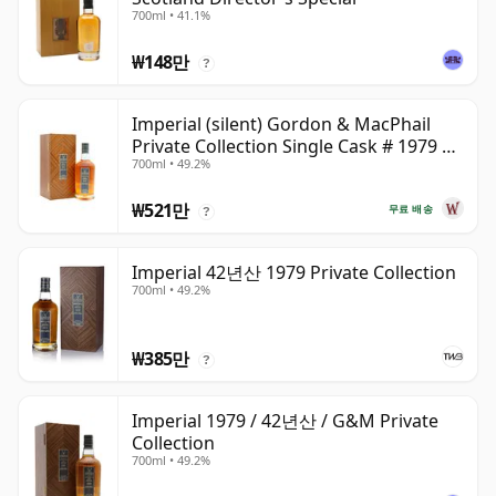
700ml • 41.1%
₩148만
?
Imperial (silent) Gordon & MacPhail
Private Collection Single Cask # 1979 42
700ml • 49.2%
년산
₩521만
무료 배송
?
Imperial 42년산 1979 Private Collection
700ml • 49.2%
₩385만
?
Imperial 1979 / 42년산 / G&M Private
Collection
700ml • 49.2%