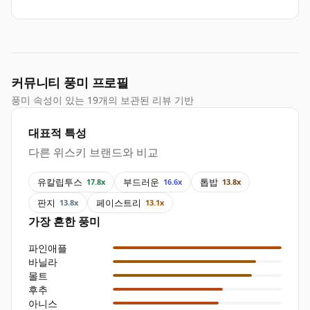
커뮤니티 풍미 프로필
풍미 속성이 있는 19개의 보관된 리뷰 기반
대표적 특성
다른 위스키 브랜드와 비교
유칼립투스
부드러운
톱밥
17.8x
16.6x
13.8x
판지
페이스트리
13.8x
13.1x
가장 흔한 풍미
파인애플
바닐라
몰트
후추
아니스