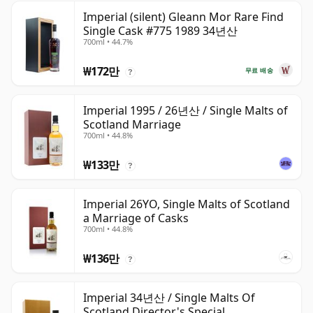
Imperial (silent) Gleann Mor Rare Find
Single Cask #775 1989 34년산
700ml • 44.7%
₩172만
무료 배송
?
Imperial 1995 / 26년산 / Single Malts of
Scotland Marriage
700ml • 44.8%
₩133만
?
Imperial 26YO, Single Malts of Scotland
a Marriage of Casks
700ml • 44.8%
₩136만
?
Imperial 34년산 / Single Malts Of
Scotland Director's Special