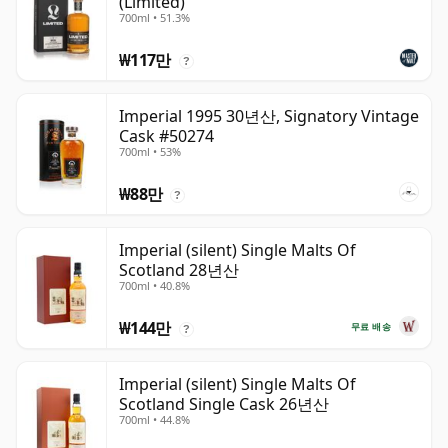
(Limited)
700ml • 51.3%
₩117만
?
Imperial 1995 30년산, Signatory Vintage
Cask #50274
700ml • 53%
₩88만
?
Imperial (silent) Single Malts Of
Scotland 28년산
700ml • 40.8%
₩144만
무료 배송
?
Imperial (silent) Single Malts Of
Scotland Single Cask 26년산
700ml • 44.8%