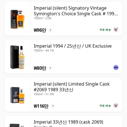
Imperial (silent) Signatory Vintage
Symington's Choice Single Cask # 1995
700ml • 53%
30년산
₩96만
무료 배송
?
Imperial 1994 / 25년산 / UK Exclusive
700ml • 44.1%
₩80만
?
Imperial (silent) Limited Single Cask
#2069 1989 33년산
700ml • 51.3%
₩116만
무료 배송
?
Imperial 33년산 1989 (cask 2069)