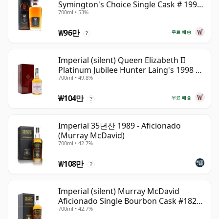
Symington's Choice Single Cask # 1995
700ml • 53%
30년산
₩96만
무료 배송
?
Imperial (silent) Queen Elizabeth II
Platinum Jubilee Hunter Laing's 1998 23
700ml • 49.8%
년산
₩104만
무료 배송
?
Imperial 35년산 1989 - Aficionado
(Murray McDavid)
700ml • 42.7%
₩108만
?
Imperial (silent) Murray McDavid
Aficionado Single Bourbon Cask #182
700ml • 42.7%
1989 35년산