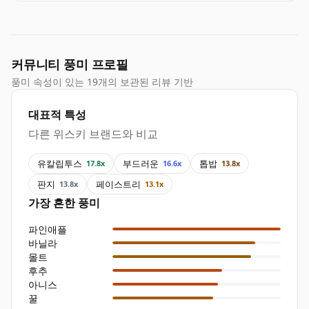
커뮤니티 풍미 프로필
풍미 속성이 있는 19개의 보관된 리뷰 기반
대표적 특성
다른 위스키 브랜드와 비교
유칼립투스
부드러운
톱밥
17.8x
16.6x
13.8x
판지
페이스트리
13.8x
13.1x
가장 흔한 풍미
파인애플
바닐라
몰트
후추
아니스
꿀