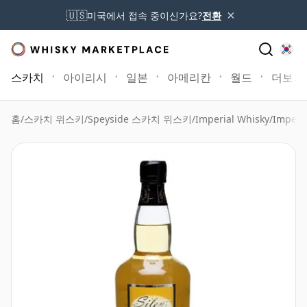
×
🇺🇸
미국에서 접속 중이신가요?
전환
스카치
아이리시
일본
아메리칸
월드
더보기
홈
/
스카치 위스키
/
Speyside 스카치 위스키
/
Imperial Whisky
/
Imperia