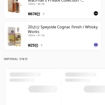
MacPhail's Private Collection -
700ml • 48.7%
Recollection Series Cask 5317
₩674만
?
20년산 Speyside Cognac Finish / Whisky
Works
700ml • 47.1%
₩25만
?
IMPERIAL 구매처