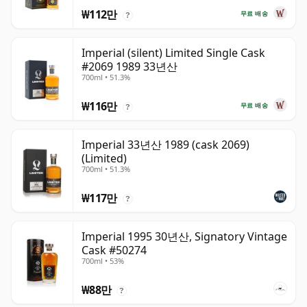
₩112만
무료 배송
?
Imperial (silent) Limited Single Cask
#2069 1989 33년산
700ml • 51.3%
₩116만
무료 배송
?
Imperial 33년산 1989 (cask 2069)
(Limited)
700ml • 51.3%
₩117만
?
Imperial 1995 30년산, Signatory Vintage
Cask #50274
700ml • 53%
₩88만
?