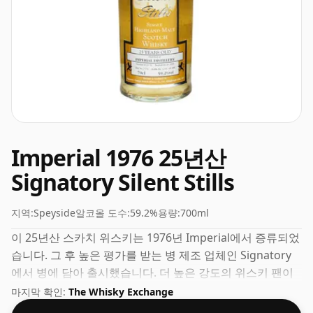
Imperial 1976 25년산
Signatory Silent Stills
지역:
Speyside
알코올 도수:
59.2%
용량:
700ml
이 25년산 스카치 위스키는 1976년 Imperial에서 증류되었
습니다. 그 후 높은 평가를 받는 병 제조 업체인 Signatory
에서 병에 담아 출시했습니다. 더 높은 강도의 위스키 팬이
라면 ABV가 59.2%인 이 병입 방식에 실망하지 않을 것입니
마지막 확인:
The Whisky Exchange
다.