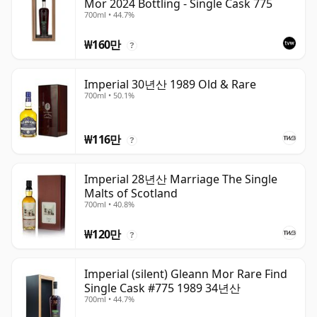
Mor 2024 Bottling - Single Cask 775
700ml • 44.7%
₩160만
?
Imperial 30년산 1989 Old & Rare
700ml • 50.1%
₩116만
?
Imperial 28년산 Marriage The Single
Malts of Scotland
700ml • 40.8%
₩120만
?
Imperial (silent) Gleann Mor Rare Find
Single Cask #775 1989 34년산
700ml • 44.7%