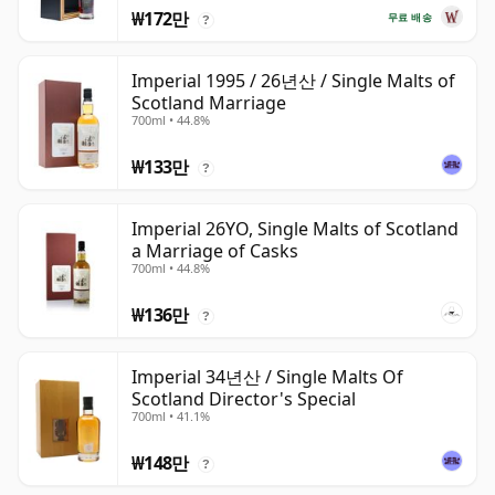
₩172만
무료 배송
?
Imperial 1995 / 26년산 / Single Malts of
Scotland Marriage
700ml • 44.8%
₩133만
?
Imperial 26YO, Single Malts of Scotland
a Marriage of Casks
700ml • 44.8%
₩136만
?
Imperial 34년산 / Single Malts Of
Scotland Director's Special
700ml • 41.1%
₩148만
?