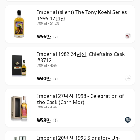
Imperial (silent) The Tony Koehl Series
1995 17년산
700ml • 51.2%
₩56만
?
Imperial 1982 24년산, Chieftains Cask
#3712
700ml • 46%
₩40만
?
Imperial 27년산 1998 - Celebration of
the Cask (Carn Mor)
700ml • 45%
₩58만
?
Imperial 20년산 1995 Signatory Un-