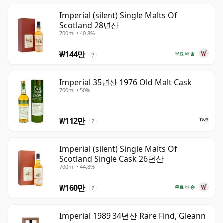
Imperial (silent) Single Malts Of
Scotland 28년산
700ml • 40.8%
₩144만
무료 배송
?
Imperial 35년산 1976 Old Malt Cask
700ml • 50%
₩112만
?
Imperial (silent) Single Malts Of
Scotland Single Cask 26년산
700ml • 44.8%
₩160만
무료 배송
?
Imperial 1989 34년산 Rare Find, Gleann