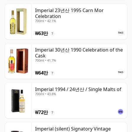
Imperial 23년산 1995 Carn Mor
Celebration
700ml • 42.1%
₩63만
?
Imperial 30년산 1990 Celebration of the
Cask
700ml • 41.7%
₩64만
?
Imperial 1994 / 24년산 / Single Malts of
700ml • 43.8%
₩72만
?
Imperial (silent) Signatory Vintage