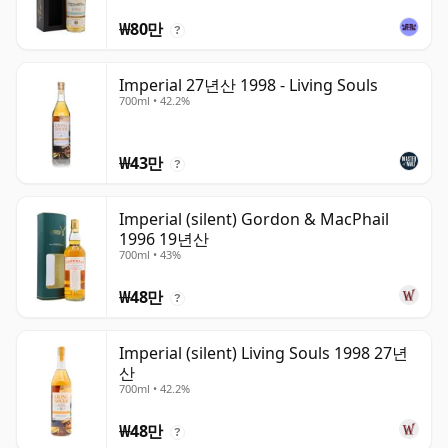
₩80만
?
Imperial 27년산 1998 - Living Souls
700ml • 42.2%
₩43만
?
Imperial (silent) Gordon & MacPhail
1996 19년산
700ml • 43%
₩48만
?
Imperial (silent) Living Souls 1998 27년
산
700ml • 42.2%
₩48만
?