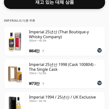
재고 있는 대체 상품
IMPERIAL의 다른 주류
Imperial 25년산 (That Boutique-y
Whisky Company)
500ml • 46.5%
₩64만
?
Imperial 25년산 1998 (Cask 100804) -
The Single Cask
700ml • 52.8%
₩73만
?
Imperial 1994 / 25년산 / UK Exclusive
700ml • 44.1%