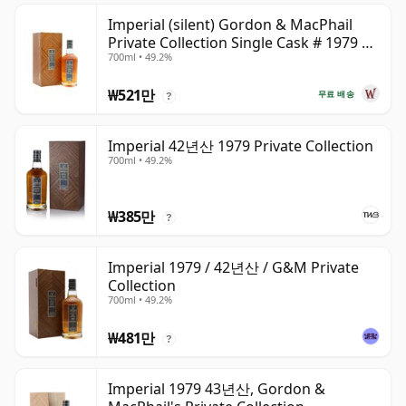
Imperial (silent) Gordon & MacPhail
Private Collection Single Cask # 1979 42
700ml • 49.2%
년산
₩521만
무료 배송
?
Imperial 42년산 1979 Private Collection
700ml • 49.2%
₩385만
?
Imperial 1979 / 42년산 / G&M Private
Collection
700ml • 49.2%
₩481만
?
Imperial 1979 43년산, Gordon &