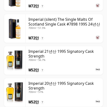
₩72만
?
Imperial (silent) The Single Malts Of
Scotland Single Cask #7898 1995 24년산
700ml • 51.5%
₩72만
?
Imperial 21년산 1995 Signatory Cask
Strength
700ml • 56.7%
₩52만
?
Imperial 20년산 1995 Signatory Cask
Strength
700ml • 51%
₩52만
?