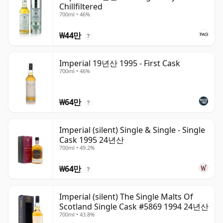
Chillfiltered
700ml • 46%
₩44만
?
Imperial 19년산 1995 - First Cask
700ml • 46%
₩64만
?
Imperial (silent) Single & Single - Single
Cask 1995 24년산
700ml • 49.2%
₩64만
?
Imperial (silent) The Single Malts Of
Scotland Single Cask #5869 1994 24년산
700ml • 43.8%