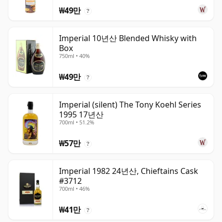
₩49만
?
Imperial 10년산 Blended Whisky with
Box
750ml • 40%
₩49만
?
Imperial (silent) The Tony Koehl Series
1995 17년산
700ml • 51.2%
₩57만
?
Imperial 1982 24년산, Chieftains Cask
#3712
700ml • 46%
₩41만
?