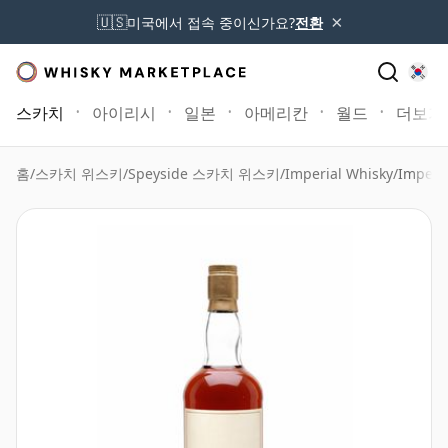
×
🇺🇸
미국에서 접속 중이신가요?
전환
스카치
아이리시
일본
아메리칸
월드
더보기
홈
/
스카치 위스키
/
Speyside 스카치 위스키
/
Imperial Whisky
/
Imperia