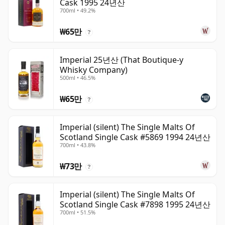
Cask 1995 24년산
700ml • 49.2%
₩65만
?
Imperial 25년산 (That Boutique-y
Whisky Company)
500ml • 46.5%
₩65만
?
Imperial (silent) The Single Malts Of
Scotland Single Cask #5869 1994 24년산
700ml • 43.8%
₩73만
?
Imperial (silent) The Single Malts Of
Scotland Single Cask #7898 1995 24년산
700ml • 51.5%