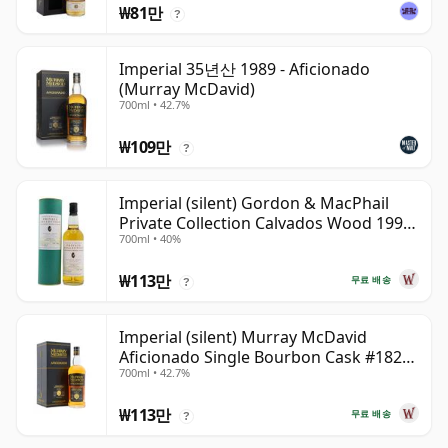
₩81만
?
Imperial 35년산 1989 - Aficionado
(Murray McDavid)
700ml • 42.7%
₩109만
?
Imperial (silent) Gordon & MacPhail
Private Collection Calvados Wood 1990
700ml • 40%
9년산
₩113만
무료 배송
?
Imperial (silent) Murray McDavid
Aficionado Single Bourbon Cask #182
700ml • 42.7%
1989 35년산
₩113만
무료 배송
?