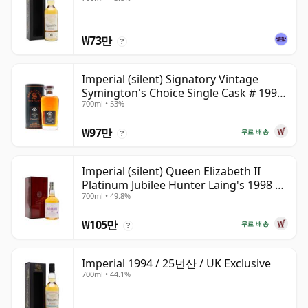
₩73만
?
Imperial (silent) Signatory Vintage
Symington's Choice Single Cask # 1995
700ml • 53%
30년산
₩97만
무료 배송
?
Imperial (silent) Queen Elizabeth II
Platinum Jubilee Hunter Laing's 1998 23
700ml • 49.8%
년산
₩105만
무료 배송
?
Imperial 1994 / 25년산 / UK Exclusive
700ml • 44.1%