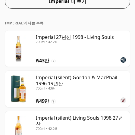
Imperial 더 보기
IMPERIAL의 다른 주류
Imperial 27년산 1998 - Living Souls
700ml • 42.2%
₩43만
?
Imperial (silent) Gordon & MacPhail
1996 19년산
700ml • 43%
₩49만
?
Imperial (silent) Living Souls 1998 27년
산
700ml • 42.2%