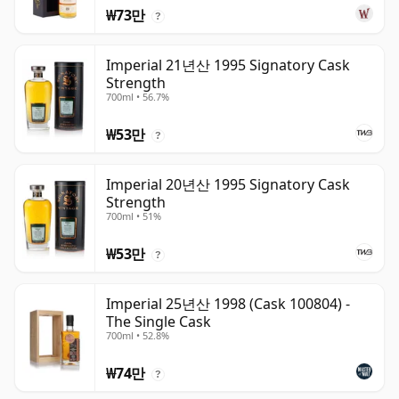
₩73만
?
Imperial 21년산 1995 Signatory Cask
Strength
700ml • 56.7%
₩53만
?
Imperial 20년산 1995 Signatory Cask
Strength
700ml • 51%
₩53만
?
Imperial 25년산 1998 (Cask 100804) -
The Single Cask
700ml • 52.8%
₩74만
?