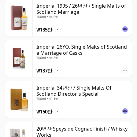
Imperial 1995 / 26년산 / Single Malts of
Scotland Marriage
700ml • 44.8%
₩135만
?
Imperial 26YO, Single Malts of Scotland
a Marriage of Casks
700ml • 44.8%
₩137만
?
Imperial 34년산 / Single Malts Of
Scotland Director's Special
700ml • 41.1%
₩150만
?
20년산 Speyside Cognac Finish / Whisky
Works