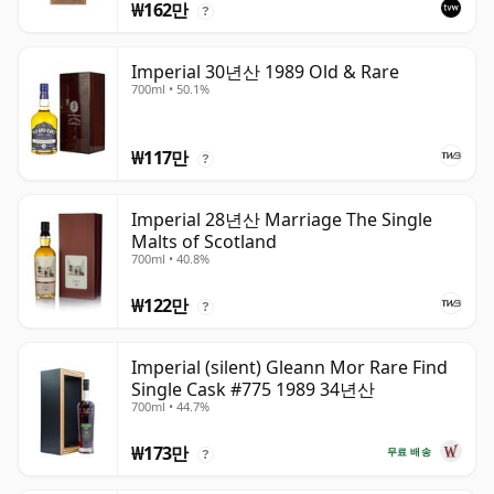
₩162만
?
Imperial 30년산 1989 Old & Rare
700ml • 50.1%
₩117만
?
Imperial 28년산 Marriage The Single
Malts of Scotland
700ml • 40.8%
₩122만
?
Imperial (silent) Gleann Mor Rare Find
Single Cask #775 1989 34년산
700ml • 44.7%
₩173만
무료 배송
?