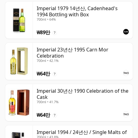
Imperial 1979 14년산, Cadenhead's
1994 Bottling with Box
700ml • 64%
₩89만
?
Imperial 23년산 1995 Carn Mor
Celebration
700ml • 42.1%
₩64만
?
Imperial 30년산 1990 Celebration of the
Cask
700ml • 41.7%
₩64만
?
Imperial 1994 / 24년산 / Single Malts of
700ml • 43.8%