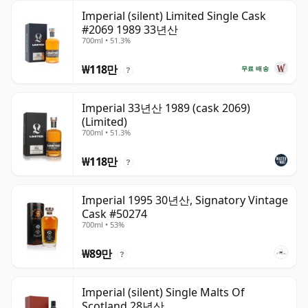
Imperial (silent) Limited Single Cask
#2069 1989 33년산
700ml • 51.3%
₩118만
무료 배송
?
Imperial 33년산 1989 (cask 2069)
(Limited)
700ml • 51.3%
₩118만
?
Imperial 1995 30년산, Signatory Vintage
Cask #50274
700ml • 53%
₩89만
?
Imperial (silent) Single Malts Of
Scotland 28년산