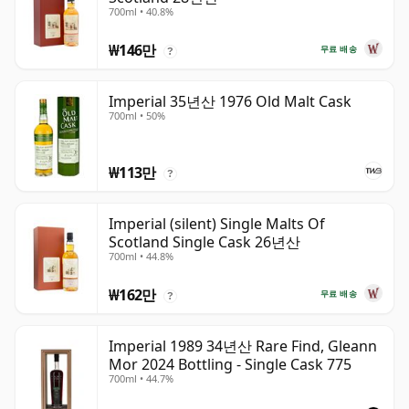
700ml • 40.8%
₩146만
무료 배송
?
Imperial 35년산 1976 Old Malt Cask
700ml • 50%
₩113만
?
Imperial (silent) Single Malts Of
Scotland Single Cask 26년산
700ml • 44.8%
₩162만
무료 배송
?
Imperial 1989 34년산 Rare Find, Gleann
Mor 2024 Bottling - Single Cask 775
700ml • 44.7%