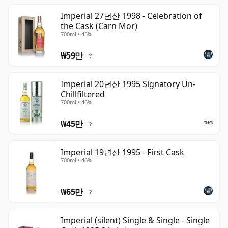
Imperial 27년산 1998 - Celebration of
the Cask (Carn Mor)
700ml • 45%
₩59만
?
Imperial 20년산 1995 Signatory Un-
Chillfiltered
700ml • 46%
₩45만
?
Imperial 19년산 1995 - First Cask
700ml • 46%
₩65만
?
Imperial (silent) Single & Single - Single