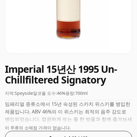
Imperial 15년산 1995 Un-
Chillfiltered Signatory
지역:
Speyside
알코올 도수:
46%
용량:
700ml
임페리얼 증류소에서 15년 숙성된 스카치 위스키를 병입한
제품입니다. ABV 46%의 이 위스키는 최적의 음주 강도로
병입되었습니다. 깔끔하게 또는 물 한 방울과 함께 즐겨보세
요.
이 주류의 소매점 가격이 없습니다.