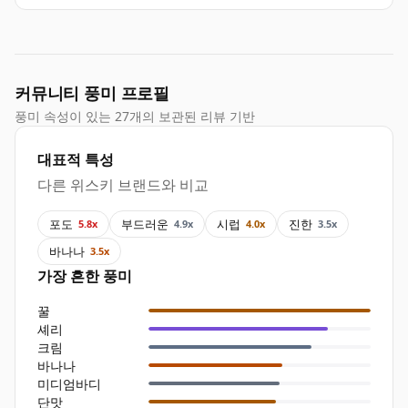
커뮤니티 풍미 프로필
풍미 속성이 있는 27개의 보관된 리뷰 기반
대표적 특성
다른 위스키 브랜드와 비교
포도
부드러운
시럽
진한
5.8x
4.9x
4.0x
3.5x
바나나
3.5x
가장 흔한 풍미
꿀
셰리
크림
바나나
미디엄바디
단맛