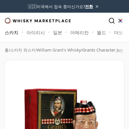
×
🇺🇸
미국에서 접속 중이신가요?
전환
스카치
아이리시
일본
아메리칸
월드
더보기
홈
/
스카치 위스키
/
William Grant's Whisky
/
Grants Character Jug 