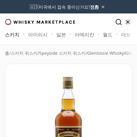
×
🇺🇸
미국에서 접속 중이신가요?
전환
스카치
아이리시
일본
아메리칸
월드
더보기
홈
/
스카치 위스키
/
Speyside 스카치 위스키
/
Glenlossie Whisky
/
Glenl