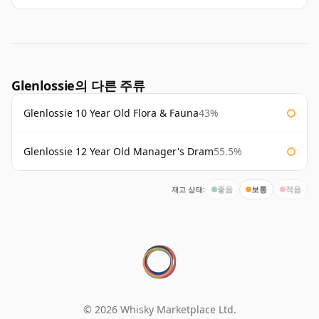
Glenlossie의 다른 주류
Glenlossie 10 Year Old Flora & Fauna
43%
Glenlossie 12 Year Old Manager's Dram
55.5%
재고 상태:
좋음
보통
적음
© 2026 Whisky Marketplace Ltd.