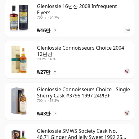
Glenlossie 16년산 2008 Infrequent
Flyers
700ml • 54.7%
₩16만
?
Glenlossie Connoisseurs Choice 2004
12년산
700ml • 46%
₩27만
?
Glenlossie Connoisseurs Choice - Single
Sherry Cask #3795 1997 24년산
700ml • 57.3%
₩43만
?
Glenlossie SMWS Society Cask No.
46.71 Ginger And Jelly Sweet 1992 25년