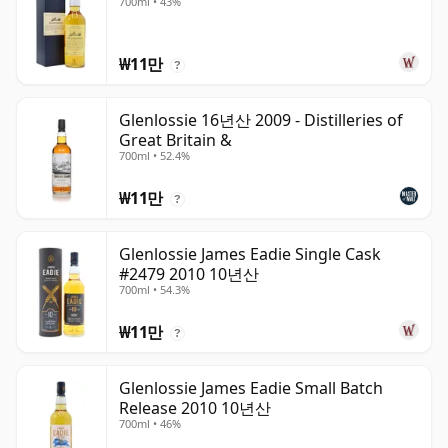
700ml • 43%
₩11만
?
Glenlossie 16년산 2009 - Distilleries of
Great Britain &
700ml • 52.4%
₩11만
?
Glenlossie James Eadie Single Cask
#2479 2010 10년산
700ml • 54.3%
₩11만
?
Glenlossie James Eadie Small Batch
Release 2010 10년산
700ml • 46%