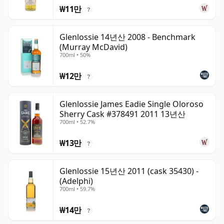
₩11만
?
Glenlossie 14년산 2008 - Benchmark
(Murray McDavid)
700ml • 50%
₩12만
?
Glenlossie James Eadie Single Oloroso
Sherry Cask #378491 2011 13년산
700ml • 52.7%
₩13만
?
Glenlossie 15년산 2011 (cask 35430) -
(Adelphi)
700ml • 59.7%
₩14만
?