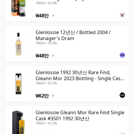
700ml • 52.9%
산
₩48만
?
Glenlossie 12년산 / Bottled 2004 /
Manager's Dram
700ml • 55.5%
₩48만
?
Glenlossie 1992 30년산 Rare Find,
Gleann Mor 2023 Bottling - Single Cask
700ml • 55.2%
3501
₩62만
?
Glenlossie Gleann Mor Rare Find Single
Cask #3501 1992 30년산
700ml • 55.2%