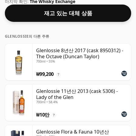
입니다. 이 위스키의 용량(또는 ABV)은 40%로, 요즘 많은 싱
마지막 확인:
The Whisky Exchange
글 몰트 위스키가 더 높은 농도로 병입되지만 이는 블렌디드
재고 있는 대체 상품
스카치 위스키에서 일반적입니다. 병 크기는 75cl입니다.
GLENLOSSIE의 다른 주류
Glenlossie 8년산 2017 (cask 8950312) -
The Octave (Duncan Taylor)
700ml • 55%
₩99,200
?
Glenlossie 11년산 2013 (cask 5306) -
Lady of the Glen
700ml • 58.4%
₩10만
?
Glenlossie Flora & Fauna 10년산