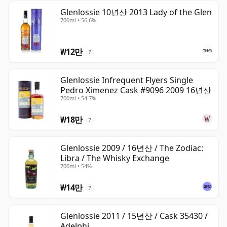
Glenlossie 10년산 2013 Lady of the Glen
700ml • 56.6%
₩12만
?
Glenlossie Infrequent Flyers Single
Pedro Ximenez Cask #9096 2009 16년산
700ml • 54.7%
₩18만
?
Glenlossie 2009 / 16년산 / The Zodiac:
Libra / The Whisky Exchange
700ml • 54%
₩14만
?
Glenlossie 2011 / 15년산 / Cask 35430 /
Adelphi