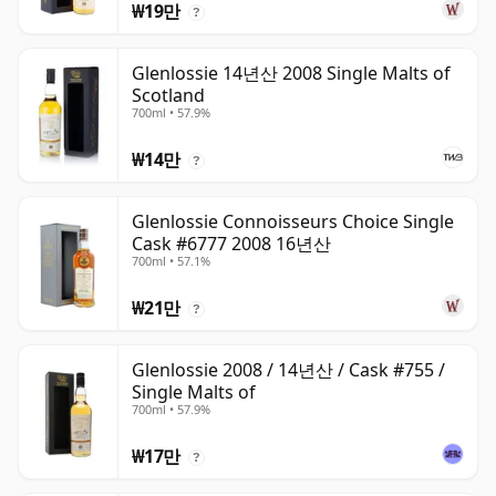
₩19만
?
Glenlossie 14년산 2008 Single Malts of
Scotland
700ml • 57.9%
₩14만
?
Glenlossie Connoisseurs Choice Single
Cask #6777 2008 16년산
700ml • 57.1%
₩21만
?
Glenlossie 2008 / 14년산 / Cask #755 /
Single Malts of
700ml • 57.9%
₩17만
?