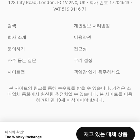
128 City Road, London, EC1V 2NX, UK ·
회사 번호 17204643
·
VAT 519 9116 71
검색
개인정보 처리방침
회사 소개
이용약관
문의하기
접근성
자주 묻는 질문
쿠키 설정
사이트맵
책임감 있게 음주하세요
본 사이트의 링크를 통해 수수료를 받을 수 있습니다. 가격은 소
매업체 통화에서 환산한 추정치일 수 있습니다. 본 사이트를 이용
하려면 만 19세 이상이어야 합니다.
마지막 확인:
재고 있는 대체 상품
The Whisky Exchange