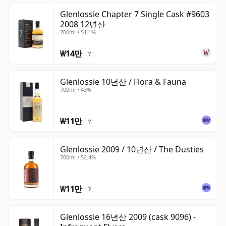
Glenlossie Chapter 7 Single Cask #9603
2008 12년산
700ml • 51.1%
₩14만
?
Glenlossie 10년산 / Flora & Fauna
700ml • 43%
₩11만
?
Glenlossie 2009 / 10년산 / The Dusties
700ml • 52.4%
₩11만
?
Glenlossie 16년산 2009 (cask 9096) -