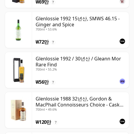
₩69만
?
Glenlossie 1992 15년산, SMWS 46.15 -
Ginger and Spice
700ml • 53.6%
₩72만
?
Glenlossie 1992 / 30년산 / Gleann Mor
Rare Find
700ml • 55.2%
₩56만
?
Glenlossie 1988 32년산, Gordon &
MacPhail Connoisseurs Choice - Cask
700ml • 49.6%
3665
₩120만
?