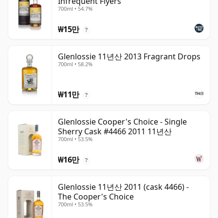
Infrequent Flyers
700ml • 54.7%
₩15만
?
Glenlossie 11년산 2013 Fragrant Drops
700ml • 58.2%
₩11만
?
Glenlossie Cooper's Choice - Single
Sherry Cask #4466 2011 11년산
700ml • 53.5%
₩16만
?
Glenlossie 11년산 2011 (cask 4466) -
The Cooper's Choice
700ml • 53.5%