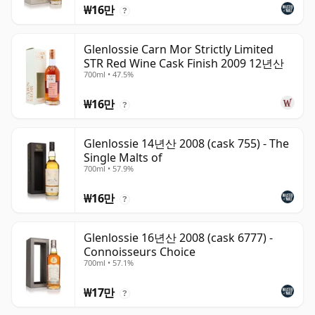
₩16만
?
Glenlossie Carn Mor Strictly Limited
STR Red Wine Cask Finish 2009 12년산
700ml • 47.5%
₩16만
?
Glenlossie 14년산 2008 (cask 755) - The
Single Malts of
700ml • 57.9%
₩16만
?
Glenlossie 16년산 2008 (cask 6777) -
Connoisseurs Choice
700ml • 57.1%
₩17만
?