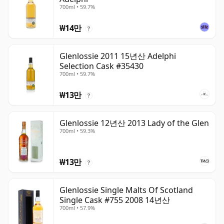
700ml • 59.7%
₩14만
?
Glenlossie 2011 15년산 Adelphi
Selection Cask #35430
700ml • 59.7%
₩13만
?
Glenlossie 12년산 2013 Lady of the Glen
700ml • 59.3%
₩13만
?
Glenlossie Single Malts Of Scotland
Single Cask #755 2008 14년산
700ml • 57.9%