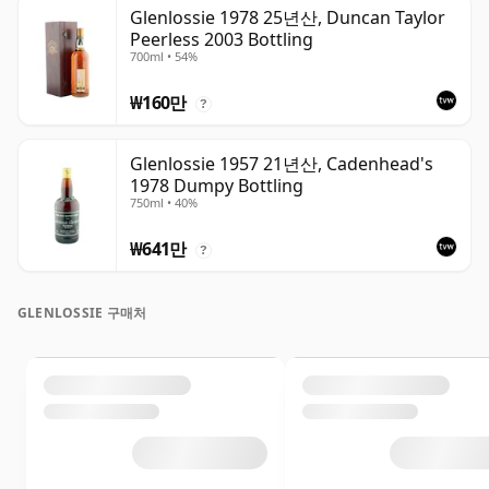
Glenlossie 1978 25년산, Duncan Taylor
Peerless 2003 Bottling
700ml • 54%
₩160만
?
Glenlossie 1957 21년산, Cadenhead's
1978 Dumpy Bottling
750ml • 40%
₩641만
?
GLENLOSSIE 구매처