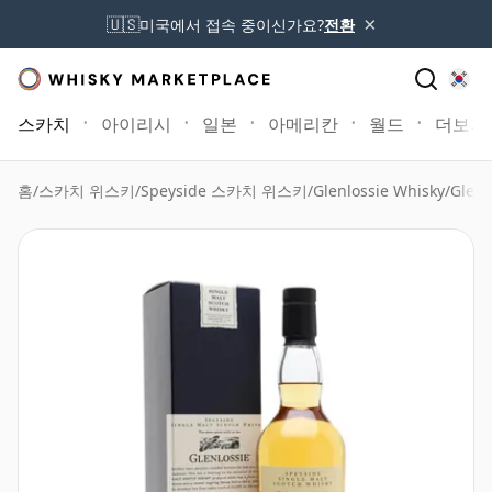
×
🇺🇸
미국에서 접속 중이신가요?
전환
스카치
아이리시
일본
아메리칸
월드
더보기
홈
/
스카치 위스키
/
Speyside 스카치 위스키
/
Glenlossie Whisky
/
Glenl