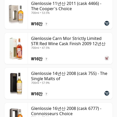
Glenlossie 11년산 2011 (cask 4466) -
The Cooper's Choice
700ml • 53.5%
₩16만
?
Glenlossie Carn Mor Strictly Limited
STR Red Wine Cask Finish 2009 12년산
700ml • 47.5%
₩16만
?
Glenlossie 14년산 2008 (cask 755) - The
Single Malts of
700ml • 57.9%
₩16만
?
Glenlossie 16년산 2008 (cask 6777) -
Connoisseurs Choice