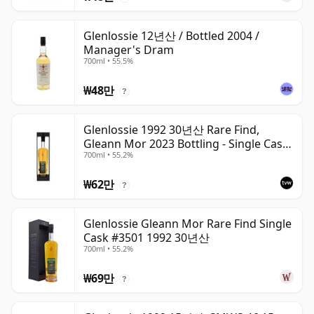
Glenlossie 12년산 / Bottled 2004 /
Manager's Dram
700ml • 55.5%
₩48만
?
Glenlossie 1992 30년산 Rare Find,
Gleann Mor 2023 Bottling - Single Cask
700ml • 55.2%
3501
₩62만
?
Glenlossie Gleann Mor Rare Find Single
Cask #3501 1992 30년산
700ml • 55.2%
₩69만
?