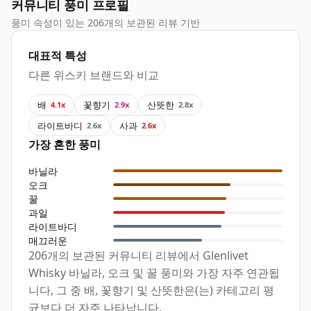
커뮤니티 풍미 프로필
풍미 속성이 있는 206개의 보관된 리뷰 기반
대표적 특성
다른 위스키 브랜드와 비교
배
꽃향기
산뜻한
4.1x
2.9x
2.8x
라이트바디
사과
2.6x
2.6x
가장 흔한 풍미
바닐라
오크
꿀
과일
라이트바디
매끄러운
206개의 보관된 커뮤니티 리뷰에서 Glenlivet
Whisky 바닐라, 오크 및 꿀 풍미와 가장 자주 연관됩
니다, 그 중 배, 꽃향기 및 산뜻한은(는) 카테고리 평
균보다 더 자주 나타납니다.