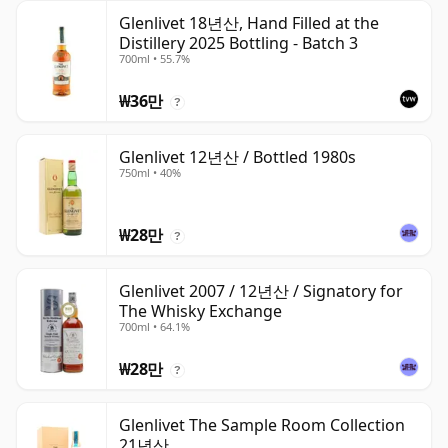
Glenlivet 18년산, Hand Filled at the
Distillery 2025 Bottling - Batch 3
700ml • 55.7%
₩36만
?
Glenlivet 12년산 / Bottled 1980s
750ml • 40%
₩28만
?
Glenlivet 2007 / 12년산 / Signatory for
The Whisky Exchange
700ml • 64.1%
₩28만
?
Glenlivet The Sample Room Collection
21년산