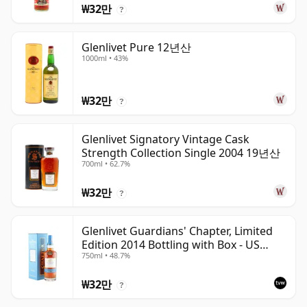
₩32만
?
Glenlivet Pure 12년산
1000ml • 43%
₩32만
?
Glenlivet Signatory Vintage Cask
Strength Collection Single 2004 19년산
700ml • 62.7%
₩32만
?
Glenlivet Guardians' Chapter, Limited
Edition 2014 Bottling with Box - US
750ml • 48.7%
Import
₩32만
?