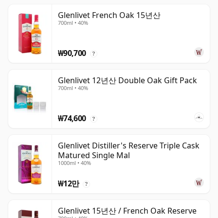
Glenlivet French Oak 15년산
700ml • 40%
₩90,700
?
Glenlivet 12년산 Double Oak Gift Pack
700ml • 40%
₩74,600
?
Glenlivet Distiller's Reserve Triple Cask
Matured Single Mal
1000ml • 40%
₩12만
?
Glenlivet 15년산 / French Oak Reserve