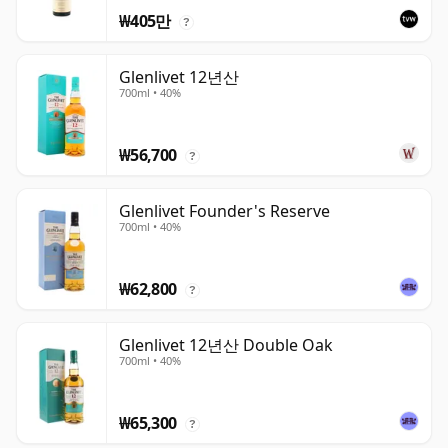
₩405만
?
Glenlivet 12년산
700ml • 40%
₩56,700
?
Glenlivet Founder's Reserve
700ml • 40%
₩62,800
?
Glenlivet 12년산 Double Oak
700ml • 40%
₩65,300
?