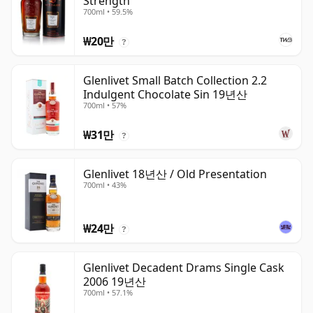
Strength
700ml • 59.5%
₩20만
?
Glenlivet Small Batch Collection 2.2
Indulgent Chocolate Sin 19년산
700ml • 57%
₩31만
?
Glenlivet 18년산 / Old Presentation
700ml • 43%
₩24만
?
Glenlivet Decadent Drams Single Cask
2006 19년산
700ml • 57.1%