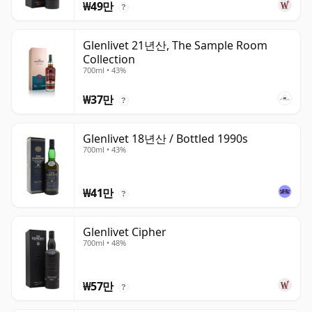
₩49만
?
Glenlivet 21년산, The Sample Room
Collection
700ml • 43%
₩37만
?
Glenlivet 18년산 / Bottled 1990s
700ml • 43%
₩41만
?
Glenlivet Cipher
700ml • 48%
₩57만
?