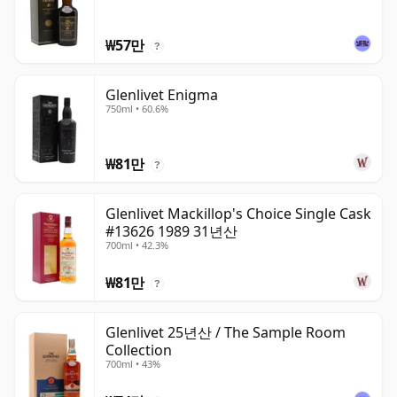
₩57만
?
Glenlivet Enigma
750ml • 60.6%
₩81만
?
Glenlivet Mackillop's Choice Single Cask
#13626 1989 31년산
700ml • 42.3%
₩81만
?
Glenlivet 25년산 / The Sample Room
Collection
700ml • 43%