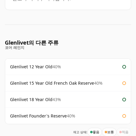
Glenlivet의 다른 주류
코어 레인지
Glenlivet 12 Year Old
40%
Glenlivet 15 Year Old French Oak Reserve
40%
Glenlivet 18 Year Old
43%
Glenlivet Founder's Reserve
40%
재고 상태:
좋음
보통
적음