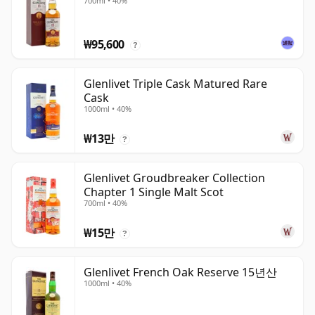
700ml • 40%
₩95,600
?
Glenlivet Triple Cask Matured Rare
Cask
1000ml • 40%
₩13만
?
Glenlivet Groudbreaker Collection
Chapter 1 Single Malt Scot
700ml • 40%
₩15만
?
Glenlivet French Oak Reserve 15년산
1000ml • 40%