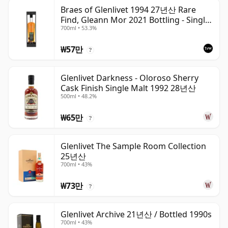
Braes of Glenlivet 1994 27년산 Rare
Find, Gleann Mor 2021 Bottling - Single
700ml • 53.3%
Cask 165617
₩57만
?
Glenlivet Darkness - Oloroso Sherry
Cask Finish Single Malt 1992 28년산
500ml • 48.2%
₩65만
?
Glenlivet The Sample Room Collection
25년산
700ml • 43%
₩73만
?
Glenlivet Archive 21년산 / Bottled 1990s
700ml • 43%