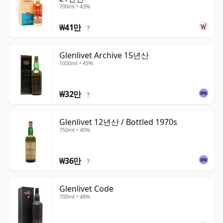
700ml • 43%
₩41만
?
Glenlivet Archive 15년산
1000ml • 43%
₩32만
?
Glenlivet 12년산 / Bottled 1970s
750ml • 40%
₩36만
?
Glenlivet Code
700ml • 48%