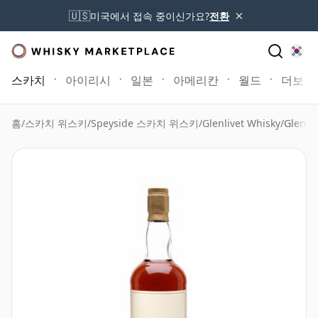
×
🇺🇸
미국에서 접속 중이신가요?
전환
스카치
아이리시
일본
아메리칸
월드
더보기
홈
/
스카치 위스키
/
Speyside 스카치 위스키
/
Glenlivet Whisky
/
Glenli