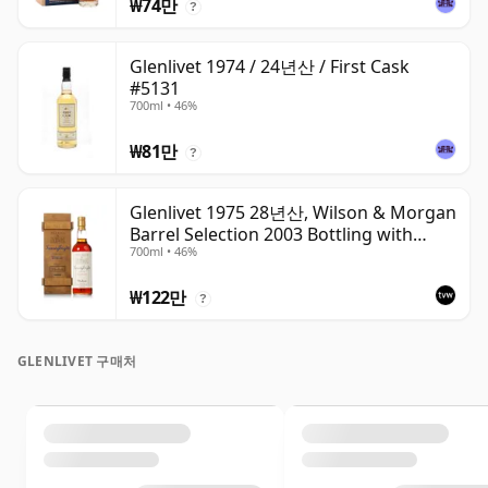
₩74만
?
Glenlivet 1974 / 24년산 / First Cask
#5131
700ml • 46%
₩81만
?
Glenlivet 1975 28년산, Wilson & Morgan
Barrel Selection 2003 Bottling with
700ml • 46%
Wooden Box
₩122만
?
GLENLIVET 구매처