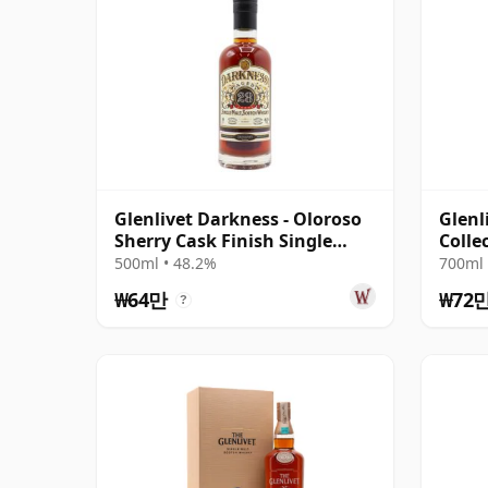
Glenlivet Darkness - Oloroso
Glenl
Sherry Cask Finish Single
Colle
Malt 1992 28년산
500ml • 48.2%
700ml 
₩64만
₩72
?