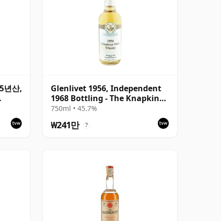
 15년산,
Glenlivet 1956, Independent
1968 Bottling - The Knapkin
k
Syndicate
750ml • 45.7%
₩241만
?