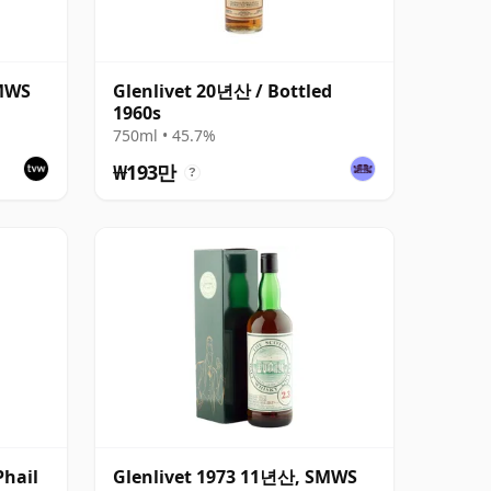
SMWS
Glenlivet 20년산 / Bottled
1960s
750ml • 45.7%
₩193만
?
Phail
Glenlivet 1973 11년산, SMWS