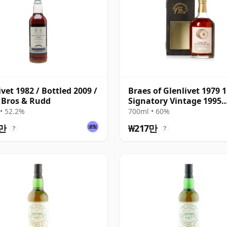
ivet 1982 / Bottled 2009 /
Braes of Glenlivet 1979
 Bros & Rudd
Signatory Vintage 1995
Bottling with Case - Cas
• 52.2%
700ml • 60%
16040
0만
₩217만
?
?