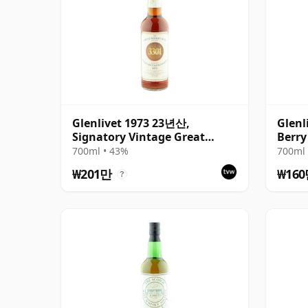
Glenlivet 1973 23년산,
Glenl
Signatory Vintage Great
Berry
Sherry Butt 3301
700ml • 43%
700ml 
₩201만
₩16
?