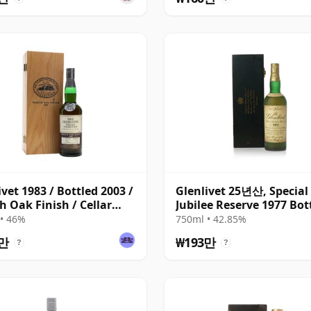
ivet 1983 / Bottled 2003 /
Glenlivet 25년산, Special
h Oak Finish / Cellar
Jubilee Reserve 1977 Bot
ction
with Wooden Case
• 46%
750ml • 42.85%
8만
₩193만
?
?