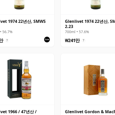
ivet 1974 22년산, SMWS
Glenlivet 1974 22년산, 
2.23
• 56.7%
700ml • 57.6%
1만
₩241만
?
?
ivet 1966 / 47년산 /
Glenlivet Gordon & Mac