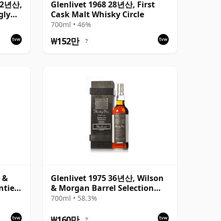
 12년산,
Glenlivet 1968 28년산, First
gly
Cask Malt Whisky Circle
700ml • 46%
₩152만
?
 &
Glenlivet 1975 36년산, Wilson
nties
& Morgan Barrel Selection
2012 Bottling with Wooden
700ml • 58.3%
Box
₩160만
?