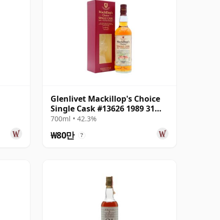
Glenlivet Mackillop's Choice
Single Cask #13626 1989 31년
산
700ml • 42.3%
₩80만
?