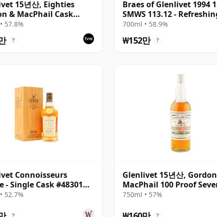
ivet 15년산, Eighties
Braes of Glenlivet 1994
n & MacPhail Cask
SMWS 113.12 - Refreshin
gth
Minty
• 57.8%
700ml • 58.9%
4만
₩152만
?
?
ivet Connoisseurs
Glenlivet 15년산, Gordon
e - Single Cask #48301
MacPhail 100 Proof Seve
 34년산
Bottling
• 52.7%
750ml • 57%
송
0만
₩160만
?
?