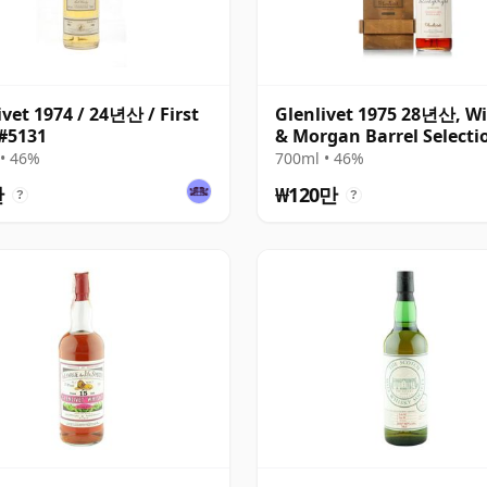
ivet 1974 / 24년산 / First
Glenlivet 1975 28년산, W
#5131
& Morgan Barrel Selecti
2003 Bottling with Woo
• 46%
700ml • 46%
Box
만
₩120만
?
?