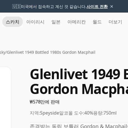
×
🇺🇸
미국에서 접속하고 계신 것 같습니다.
사이트 전환
스카치
아이리시
일본
아메리칸
월드
더보기
sky
/
Glenlivet 1949 Bottled 1980s Gordon Macphail
Glenlivet 1949 
Gordon Macpha
₩578만에 판매
지역:
Speyside
알코올 도수:
40%
용량:
750ml
존경받는 독립 보틀러 Gordon & Macph