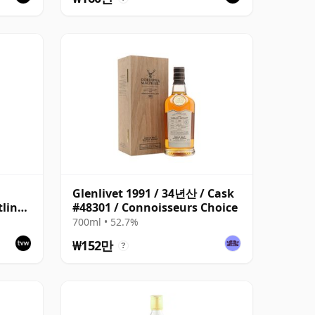
Glenlivet 1991 / 34년산 / Cask
tling
#48301 / Connoisseurs Choice
700ml • 52.7%
₩152만
?