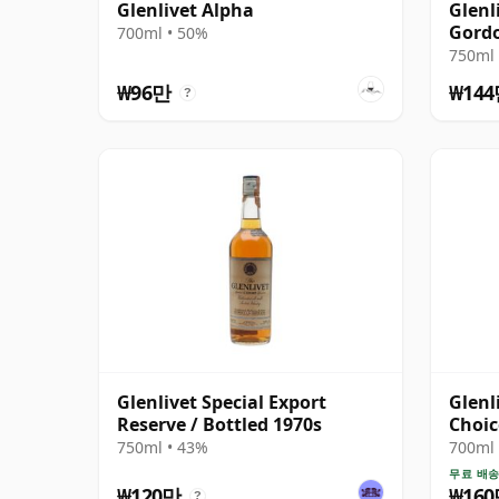
Glenlivet Alpha
Glenl
Gordo
700ml • 50%
Stren
750ml 
₩96만
₩14
?
Glenlivet Special Export
Glenl
Reserve / Bottled 1970s
Choic
1991
750ml • 43%
700ml 
무료 배
₩120만
₩16
?