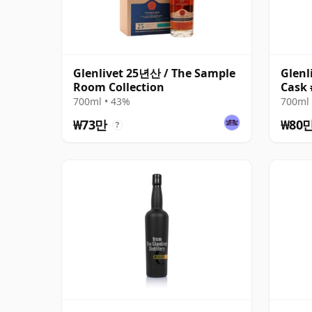
Glenlivet 25년산 / The Sample
Glenl
Room Collection
Cask 
700ml • 43%
700ml 
₩73만
₩80
?