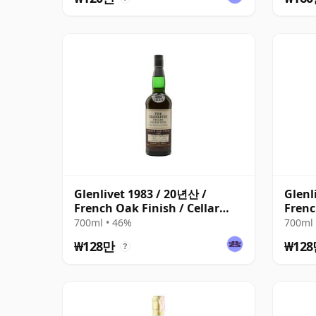
Glenlivet 1983 / 20년산 /
Glenl
French Oak Finish / Cellar
Frenc
Collection
Colle
700ml • 46%
700ml 
₩128만
₩12
?