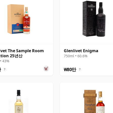
ivet The Sample Room
Glenlivet Enigma
ction 25년산
750ml • 60.6%
• 43%
만
₩80만
?
?