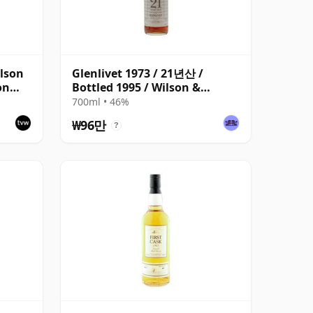
ilson
Glenlivet 1973 / 21년산 /
on
Bottled 1995 / Wilson &
den
Morgan
700ml • 46%
₩96만
?