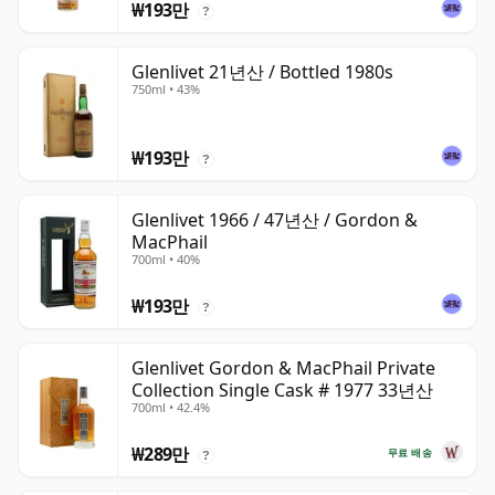
₩193만
?
Glenlivet 21년산 / Bottled 1980s
750ml • 43%
₩193만
?
Glenlivet 1966 / 47년산 / Gordon &
MacPhail
700ml • 40%
₩193만
?
Glenlivet Gordon & MacPhail Private
Collection Single Cask # 1977 33년산
700ml • 42.4%
₩289만
무료 배송
?