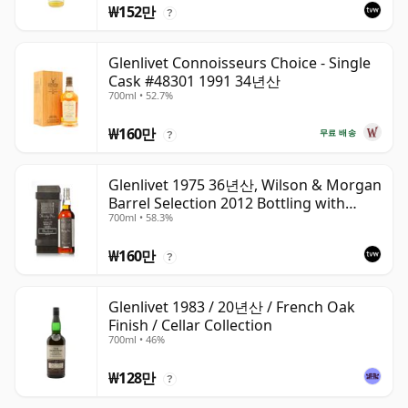
₩152만
?
Glenlivet Connoisseurs Choice - Single
Cask #48301 1991 34년산
700ml • 52.7%
₩160만
무료 배송
?
Glenlivet 1975 36년산, Wilson & Morgan
Barrel Selection 2012 Bottling with
700ml • 58.3%
Wooden Box
₩160만
?
Glenlivet 1983 / 20년산 / French Oak
Finish / Cellar Collection
700ml • 46%
₩128만
?