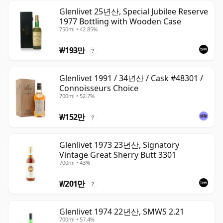
Glenlivet 25년산, Special Jubilee Reserve
1977 Bottling with Wooden Case
750ml • 42.85%
₩193만
?
Glenlivet 1991 / 34년산 / Cask #48301 /
Connoisseurs Choice
700ml • 52.7%
₩152만
?
Glenlivet 1973 23년산, Signatory
Vintage Great Sherry Butt 3301
700ml • 43%
₩201만
?
Glenlivet 1974 22년산, SMWS 2.21
700ml • 57.4%