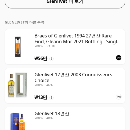
Glenlivet 더 보기
GLENLIVET의 다른 주류
Braes of Glenlivet 1994 27년산 Rare
Find, Gleann Mor 2021 Bottling - Single
700ml • 53.3%
Cask 165617
₩56만
?
Glenlivet 17년산 2003 Connoisseurs
Choice
700ml • 46%
₩13만
?
Glenlivet 18년산
700ml • 40%