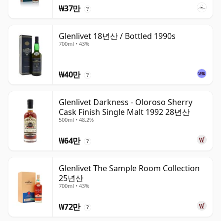
₩37만
?
Glenlivet 18년산 / Bottled 1990s
700ml • 43%
₩40만
?
Glenlivet Darkness - Oloroso Sherry
Cask Finish Single Malt 1992 28년산
500ml • 48.2%
₩64만
?
Glenlivet The Sample Room Collection
25년산
700ml • 43%
₩72만
?