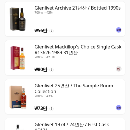
Glenlivet Archive 21년산 / Bottled 1990s
700ml • 43%
₩56만
?
Glenlivet Mackillop's Choice Single Cask
#13626 1989 31년산
700ml • 42.3%
₩80만
?
Glenlivet 25년산 / The Sample Room
Collection
700ml • 43%
₩73만
?
Glenlivet 1974 / 24년산 / First Cask