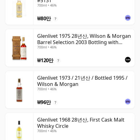
#5131
700ml • 46%
₩80만
?
Glenlivet 1975 28년산, Wilson & Morgan
Barrel Selection 2003 Bottling with
700ml • 46%
Wooden Box
₩120만
?
Glenlivet 1973 / 21년산 / Bottled 1995 /
Wilson & Morgan
700ml • 46%
₩96만
?
Glenlivet 1968 28년산, First Cask Malt
Whisky Circle
700ml • 46%