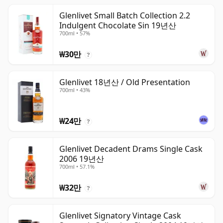
Glenlivet Small Batch Collection 2.2
Indulgent Chocolate Sin 19년산
700ml • 57%
₩30만
?
Glenlivet 18년산 / Old Presentation
700ml • 43%
₩24만
?
Glenlivet Decadent Drams Single Cask
2006 19년산
700ml • 57.1%
₩32만
?
Glenlivet Signatory Vintage Cask