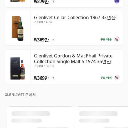
₩279만
?
Glenlivet Cellar Collection 1967 33년산
700ml • 46%
₩369만
무료 배송
?
Glenlivet Gordon & MacPhail Private
Collection Single Malt S 1974 36년산
700ml • 50.1%
₩369만
무료 배송
?
GLENLIVET 구매처