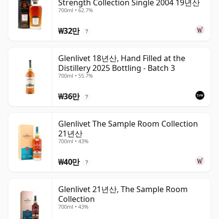
Strength Collection Single 2004 19년산
700ml • 62.7%
₩32만
?
Glenlivet 18년산, Hand Filled at the
Distillery 2025 Bottling - Batch 3
700ml • 55.7%
₩36만
?
Glenlivet The Sample Room Collection
21년산
700ml • 43%
₩40만
?
Glenlivet 21년산, The Sample Room
Collection
700ml • 43%