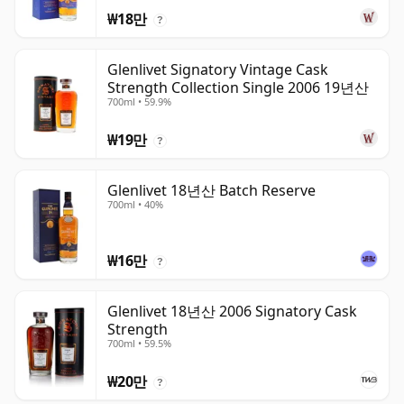
₩18만
?
Glenlivet Signatory Vintage Cask
Strength Collection Single 2006 19년산
700ml • 59.9%
₩19만
?
Glenlivet 18년산 Batch Reserve
700ml • 40%
₩16만
?
Glenlivet 18년산 2006 Signatory Cask
Strength
700ml • 59.5%
₩20만
?