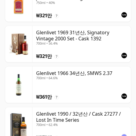
750ml • 40%
₩321만
?
Glenlivet 1969 31년산, Signatory
Vintage 2000 Set - Cask 1392
700ml • 56.4%
₩321만
?
Glenlivet 1966 34년산, SMWS 2.37
700ml • 64.6%
₩361만
?
Glenlivet 1990 / 32년산 / Cask 27277 /
Lost In Time Series
700ml • 62.4%