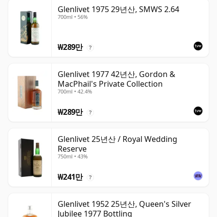
Glenlivet 1975 29년산, SMWS 2.64
700ml • 56%
₩289만
?
Glenlivet 1977 42년산, Gordon &
MacPhail's Private Collection
700ml • 42.4%
₩289만
?
Glenlivet 25년산 / Royal Wedding
Reserve
750ml • 43%
₩241만
?
Glenlivet 1952 25년산, Queen's Silver
Jubilee 1977 Bottling