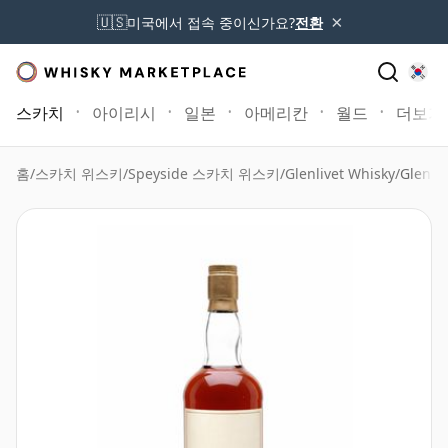
×
🇺🇸
미국에서 접속 중이신가요?
전환
스카치
아이리시
일본
아메리칸
월드
더보기
홈
/
스카치 위스키
/
Speyside 스카치 위스키
/
Glenlivet Whisky
/
Glenli