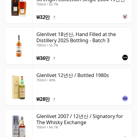
700ml • 62.7%
₩32만
?
Glenlivet 18년산, Hand Filled at the
Distillery 2025 Bottling - Batch 3
700ml • 55.7%
₩36만
?
Glenlivet 12년산 / Bottled 1980s
750ml • 40%
₩28만
?
Glenlivet 2007 / 12년산 / Signatory for
The Whisky Exchange
700ml • 64.1%