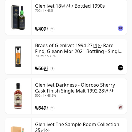
Glenlivet 18년산 / Bottled 1990s
700ml • 43%
₩40만
?
Braes of Glenlivet 1994 27년산 Rare
Find, Gleann Mor 2021 Bottling - Single
700ml • 53.3%
Cask 165617
₩56만
?
Glenlivet Darkness - Oloroso Sherry
Cask Finish Single Malt 1992 28년산
500ml • 48.2%
₩64만
?
Glenlivet The Sample Room Collection
25년산