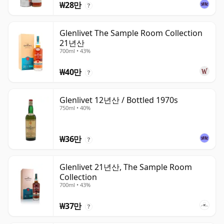
₩28만
?
Glenlivet The Sample Room Collection
21년산
700ml • 43%
₩40만
?
Glenlivet 12년산 / Bottled 1970s
750ml • 40%
₩36만
?
Glenlivet 21년산, The Sample Room
Collection
700ml • 43%
₩37만
?