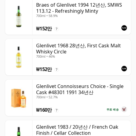
Braes of Glenlivet 1994 12년산, SMWS
113.12 - Refreshingly Minty
700ml • 58.9%
₩152만
?
Glenlivet 1968 28년산, First Cask Malt
Whisky Circle
700ml • 46%
₩152만
?
Glenlivet Connoisseurs Choice - Single
Cask #48301 1991 34년산
700ml • 52.7%
₩160만
무료 배송
?
Glenlivet 1983 / 20년산 / French Oak
Finish / Cellar Collection