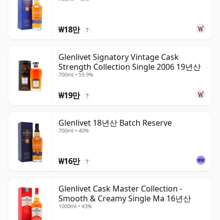
₩18만
?
Glenlivet Signatory Vintage Cask
Strength Collection Single 2006 19년산
700ml • 59.9%
₩19만
?
Glenlivet 18년산 Batch Reserve
700ml • 40%
₩16만
?
Glenlivet Cask Master Collection -
Smooth & Creamy Single Ma 16년산
1000ml • 43%