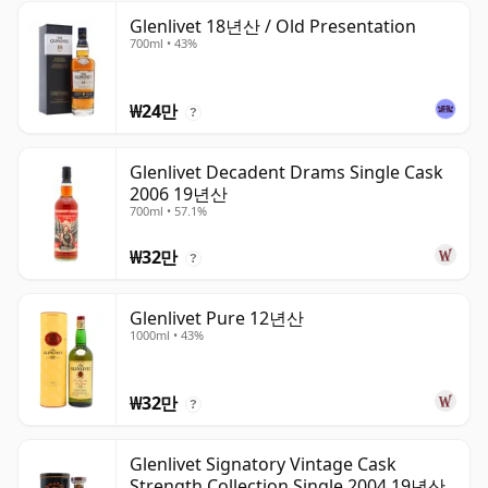
Glenlivet 18년산 / Old Presentation
700ml • 43%
₩24만
?
Glenlivet Decadent Drams Single Cask
2006 19년산
700ml • 57.1%
₩32만
?
Glenlivet Pure 12년산
1000ml • 43%
₩32만
?
Glenlivet Signatory Vintage Cask
Strength Collection Single 2004 19년산