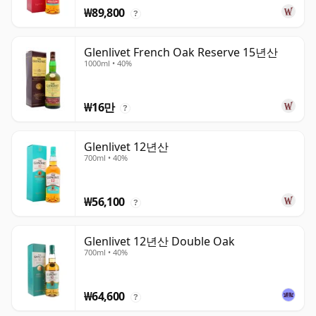
₩89,800
?
Glenlivet French Oak Reserve 15년산
1000ml • 40%
₩16만
?
Glenlivet 12년산
700ml • 40%
₩56,100
?
Glenlivet 12년산 Double Oak
700ml • 40%
₩64,600
?