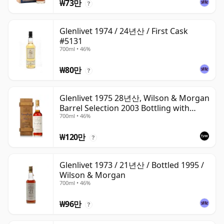
₩73만
?
Glenlivet 1974 / 24년산 / First Cask
#5131
700ml • 46%
₩80만
?
Glenlivet 1975 28년산, Wilson & Morgan
Barrel Selection 2003 Bottling with
700ml • 46%
Wooden Box
₩120만
?
Glenlivet 1973 / 21년산 / Bottled 1995 /
Wilson & Morgan
700ml • 46%
₩96만
?