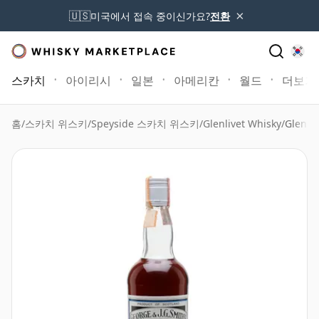
×
🇺🇸
미국에서 접속 중이신가요?
전환
스카치
아이리시
일본
아메리칸
월드
더보기
홈
/
스카치 위스키
/
Speyside 스카치 위스키
/
Glenlivet Whisky
/
Glenli