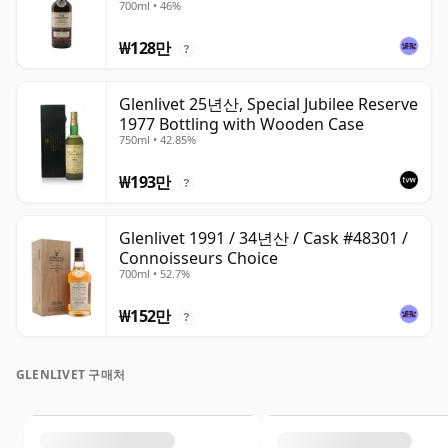
700ml • 46%
₩128만
?
Glenlivet 25년산, Special Jubilee Reserve
1977 Bottling with Wooden Case
750ml • 42.85%
₩193만
?
Glenlivet 1991 / 34년산 / Cask #48301 /
Connoisseurs Choice
700ml • 52.7%
₩152만
?
GLENLIVET 구매처