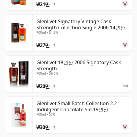
₩21만
?
Glenlivet Signatory Vintage Cask
Strength Collection Single 2006 14년산
700ml • 54.2%
₩27만
?
Glenlivet 18년산 2006 Signatory Cask
Strength
700ml • 59.5%
₩20만
?
Glenlivet Small Batch Collection 2.2
Indulgent Chocolate Sin 19년산
700ml • 57%
₩30만
?