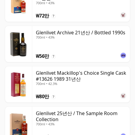
700ml • 43%
₩72만
?
Glenlivet Archive 21년산 / Bottled 1990s
700ml • 43%
₩56만
?
Glenlivet Mackillop's Choice Single Cask
#13626 1989 31년산
700ml • 42.3%
₩80만
?
Glenlivet 25년산 / The Sample Room
Collection
700ml • 43%