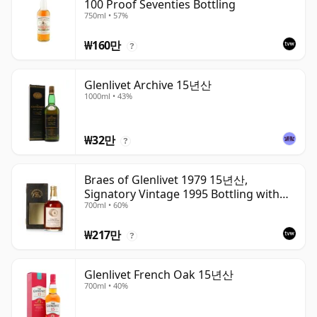
100 Proof Seventies Bottling
750ml • 57%
₩160만
?
Glenlivet Archive 15년산
1000ml • 43%
₩32만
?
Braes of Glenlivet 1979 15년산,
Signatory Vintage 1995 Bottling with
700ml • 60%
Case - Cask 16040
₩217만
?
Glenlivet French Oak 15년산
700ml • 40%