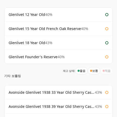
Glenlivet 12 Year Old
40%
Glenlivet 15 Year Old French Oak Reserve
40%
Glenlivet 18 Year Old
43%
Glenlivet Founder's Reserve
40%
재고 상태:
좋음
보통
적음
기타 보틀링
Avonside Glenlivet 1938 33 Year Old Sherry Cask Gordon & Macphail
43%
Avonside Glenlivet 1938 39 Year Old Sherry Cask Gordon & Macphail
43%