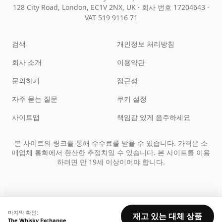
128 City Road, London, EC1V 2NX, UK ·
회사 번호 17204643
·
VAT 519 9116 71
검색
개인정보 처리방침
회사 소개
이용약관
문의하기
접근성
자주 묻는 질문
쿠키 설정
사이트맵
책임감 있게 음주하세요
본 사이트의 링크를 통해 수수료를 받을 수 있습니다. 가격은 소
매업체 통화에서 환산한 추정치일 수 있습니다. 본 사이트를 이용
하려면 만 19세 이상이어야 합니다.
마지막 확인:
재고 있는 대체 상품
The Whisky Exchange