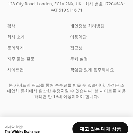
128 City Road, London, EC1V 2NX, UK ·
회사 번호 17204643
·
VAT 519 9116 71
검색
개인정보 처리방침
회사 소개
이용약관
문의하기
접근성
자주 묻는 질문
쿠키 설정
사이트맵
책임감 있게 음주하세요
본 사이트의 링크를 통해 수수료를 받을 수 있습니다. 가격은 소
매업체 통화에서 환산한 추정치일 수 있습니다. 본 사이트를 이용
하려면 만 19세 이상이어야 합니다.
마지막 확인:
재고 있는 대체 상품
The Whisky Exchange