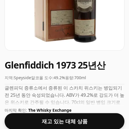
Glenfiddich 1973 25년산
지역:
Speyside
알코올 도수:
49.2%
용량:
700ml
글렌피딕 증류소에서 증류된 이 스카치 위스키는 병입되기
전 25년 동안 숙성되었습니다. ABV가 49.2%로 강도가 더 높
은 위스키로 간주될 수 있습니다. 70cl의 일반 병입 크기로
제공됩니다.
마지막 확인:
The Whisky Exchange
재고 있는 대체 상품