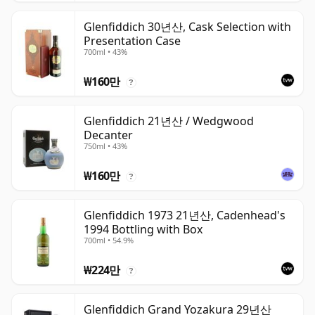
Glenfiddich 30년산, Cask Selection with
Presentation Case
700ml • 43%
₩160만
?
Glenfiddich 21년산 / Wedgwood
Decanter
750ml • 43%
₩160만
?
Glenfiddich 1973 21년산, Cadenhead's
1994 Bottling with Box
700ml • 54.9%
₩224만
?
Glenfiddich Grand Yozakura 29년산