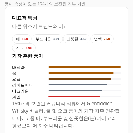
풍미 속성이 있는 194개의 보관된 리뷰 기반
대표적 특성
다른 위스키 브랜드와 비교
배
부드러운
산뜻한
넛맥
5.5x
3.7x
3.5x
2.5x
사과
2.5x
가장 흔한 풍미
바닐라
꿀
오크
라이트바디
매끄러운
과일
194개의 보관된 커뮤니티 리뷰에서 Glenfiddich
Whisky 바닐라, 꿀 및 오크 풍미와 가장 자주 연관됩
니다, 그 중 배, 부드러운 및 산뜻한은(는) 카테고리
평균보다 더 자주 나타납니다.