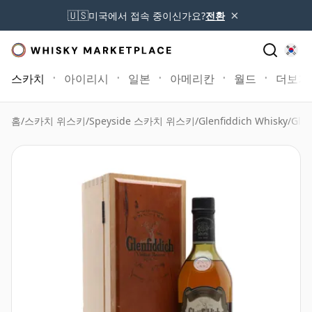
×
🇺🇸
미국에서 접속 중이신가요?
전환
스카치
아이리시
일본
아메리칸
월드
더보기
홈
/
스카치 위스키
/
Speyside 스카치 위스키
/
Glenfiddich Whisky
/
Gle