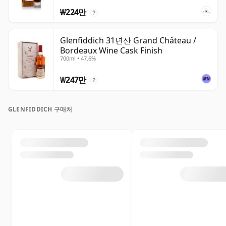
₩224만
?
Glenfiddich 31년산 Grand Château /
Bordeaux Wine Cask Finish
700ml • 47.6%
₩247만
?
GLENFIDDICH 구매처