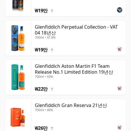
₩19만
?
Glenfiddich Perpetual Collection - VAT
04 18년산
700ml • 47.8%
₩19만
?
Glenfiddich Aston Martin F1 Team
Release No.1 Limited Edition 19년산
700ml • 43%
₩22만
?
Glenfiddich Gran Reserva 21년산
700ml • 40%
₩26만
?