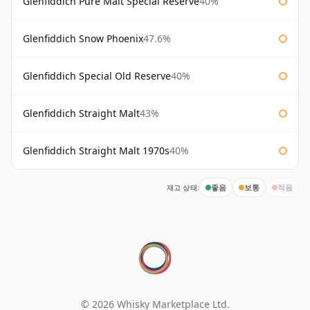
Glenfiddich Pure Malt Special Reserve
40%
Glenfiddich Snow Phoenix
47.6%
Glenfiddich Special Old Reserve
40%
Glenfiddich Straight Malt
43%
Glenfiddich Straight Malt 1970s
40%
재고 상태:
좋음
보통
적음
© 2026 Whisky Marketplace Ltd.