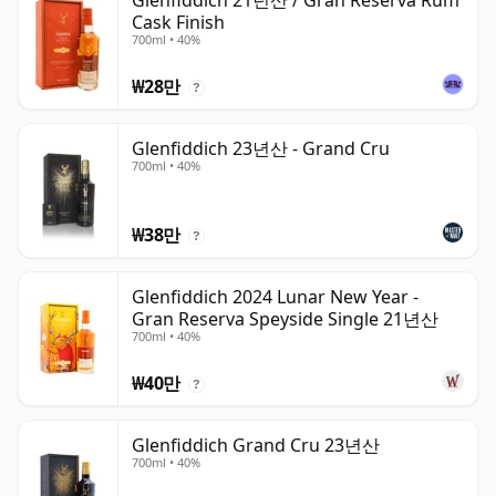
Glenfiddich 21년산 / Gran Reserva Rum
Cask Finish
700ml • 40%
₩28만
?
Glenfiddich 23년산 - Grand Cru
700ml • 40%
₩38만
?
Glenfiddich 2024 Lunar New Year -
Gran Reserva Speyside Single 21년산
700ml • 40%
₩40만
?
Glenfiddich Grand Cru 23년산
700ml • 40%