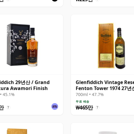
iddich 29년산 / Grand
Glenfiddich Vintage Res
ura Awamori Finish
Fenton Tower 1974 27년
• 45.1%
700ml • 47.7%
무료 배송
8만
₩465만
?
?