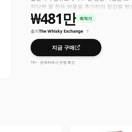
적당한 물 한두 방울을 추가하여 질감을 향
₩481만
최적가
출처
The Whisky Exchange
?
지금 구매
19+ · 판매처에서 연령 확인