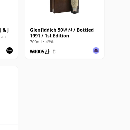
 & J
Glenfiddich 50년산 / Bottled
,
1991 / 1st Edition
700ml • 43%
₩4005만
?