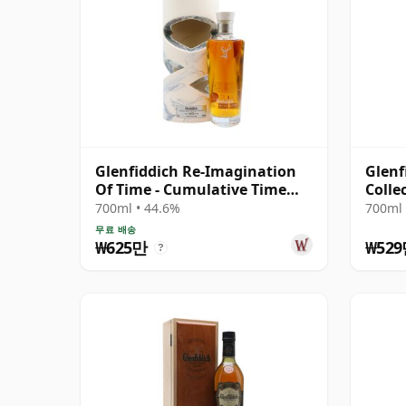
Glenfiddich Re-Imagination
Glenf
Of Time - Cumulative Time
Colle
Single Ma 40년산
700ml • 44.6%
700ml 
무료 배송
₩625만
₩52
?