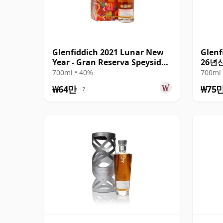
Glenfiddich 2021 Lunar New
Glenf
Year - Gran Reserva Speyside
26년
Single 21년산
700ml • 40%
700ml 
₩64만
₩75
?