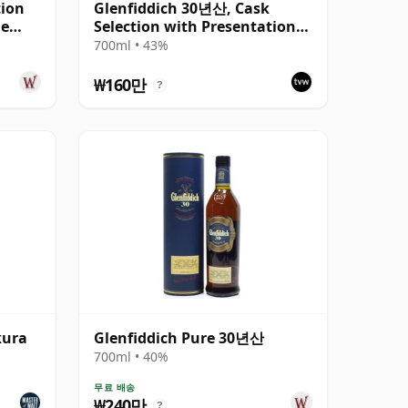
tion
Glenfiddich 30년산, Cask
me
Selection with Presentation
Case
700ml • 43%
₩160만
?
kura
Glenfiddich Pure 30년산
700ml • 40%
무료 배송
₩240만
?