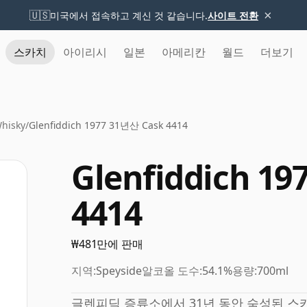
×
🇺🇸
미국에서 접속하고 계신 것 같습니다.
사이트 전환
스카치
아이리시
일본
아메리칸
월드
더보기
Whisky
/
Glenfiddich 1977 31년산 Cask 4414
Glenfiddich 1
4414
₩481만에 판매
지역:
Speyside
알코올 도수:
54.1%
용량:
700ml
글렌피딕 증류소에서 31년 동안 숙성된 스카