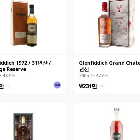
iddich 1972 / 31년산 /
Glenfiddich Grand Chat
ge Reserve
년산
• 48.9%
700ml • 47.6%
1만
₩231만
?
?