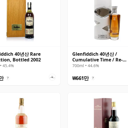
iddich 40년산 Rare
Glenfiddich 40년산 /
ction, Bottled 2002
Cumulative Time / Re-
imagined Time Series
• 45.4%
700ml • 44.6%
9만
₩661만
?
?