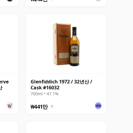
erve
Glenfiddich 1972 / 32년산 /
산
Cask #16032
700ml • 47.1%
₩441만
?