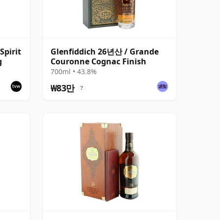
Spirit
Glenfiddich 26년산 / Grande
g
Couronne Cognac Finish
700ml • 43.8%
₩83만
?