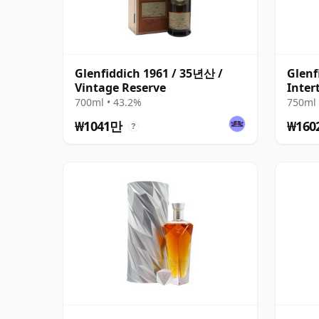
Glenfiddich 1961 / 35년산 /
Glenf
Vintage Reserve
Inter
Stren
700ml • 43.2%
750ml 
₩1041만
₩160
?