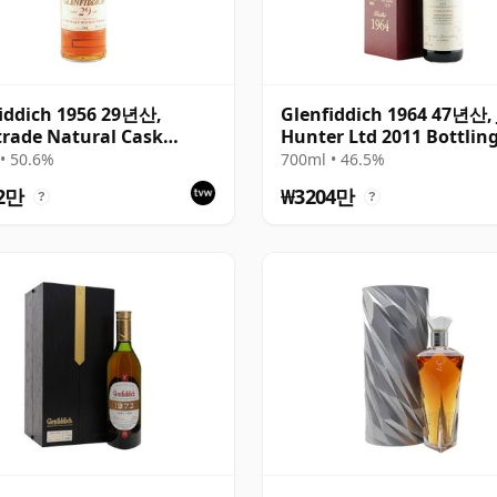
iddich 1956 29년산,
Glenfiddich 1964 47년산, J
trade Natural Cask
Hunter Ltd 2011 Bottling
gth 1985 Bottling
Sherry Cask #10800
• 50.6%
700ml • 46.5%
2만
₩3204만
?
?