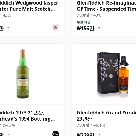
iddich Wedgwood Jasper
Glenfiddich Re-Imagina
ter Pure Malt Scotch
Of Time - Suspended Ti
 21년산
Single Mal 30년산
• 43%
700ml • 43%
송
무료 배송
2만
₩156만
?
?
iddich 1973 21년산,
Glenfiddich Grand Yoza
head's 1994 Bottling
29년산
Box
• 54.9%
700ml • 45.1%
4만
₩229만
?
?