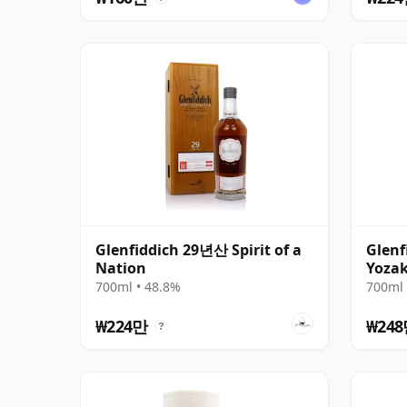
Glenfiddich 29년산 Spirit of a
Glenf
Nation
Yozak
700ml • 48.8%
700ml 
₩224만
₩24
?