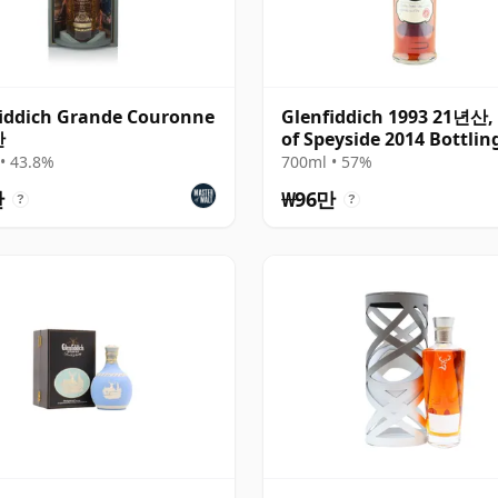
iddich Grande Couronne
Glenfiddich 1993 21년산, 
산
of Speyside 2014 Bottlin
• 43.8%
700ml • 57%
만
₩96만
?
?