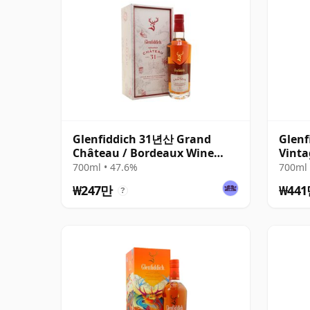
Glenfiddich 31년산 Grand
Glenf
Château / Bordeaux Wine
Vinta
Cask Finish
700ml • 47.6%
700ml 
₩247만
₩44
?