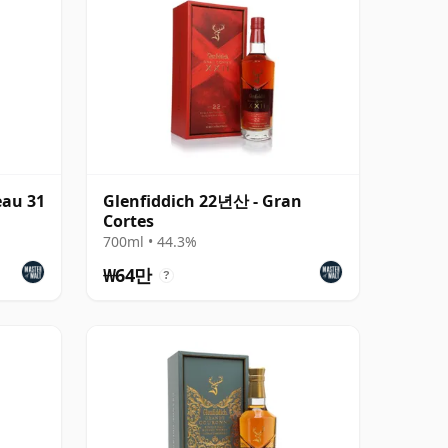
eau 31
Glenfiddich 22년산 - Gran
Cortes
700ml • 44.3%
₩64만
?