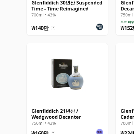
Glenfiddich 30년산 Suspended
Glenf
Time - Time Reimagined
Decan
1966
700ml • 43%
750ml 
무료 배
₩140만
₩15
?
Glenfiddich 21년산 /
Glenf
Wedgwood Decanter
Caden
with 
750ml • 43%
700ml 
₩160만
₩22
?