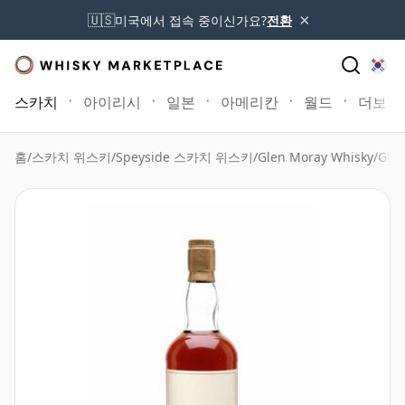
×
🇺🇸
미국에서 접속 중이신가요?
전환
스카치
아이리시
일본
아메리칸
월드
더보기
홈
/
스카치 위스키
/
Speyside 스카치 위스키
/
Glen Moray Whisky
/
Gle