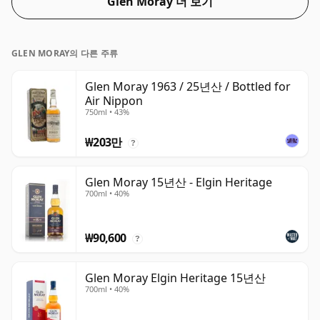
Glen Moray 더 보기
GLEN MORAY의 다른 주류
Glen Moray 1963 / 25년산 / Bottled for
Air Nippon
750ml • 43%
₩203만
?
Glen Moray 15년산 - Elgin Heritage
700ml • 40%
₩90,600
?
Glen Moray Elgin Heritage 15년산
700ml • 40%