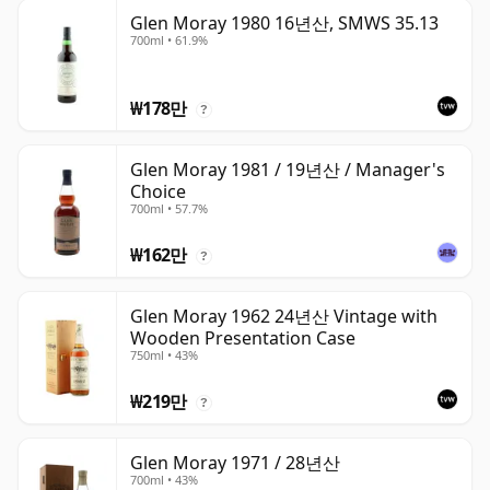
Glen Moray 1980 16년산, SMWS 35.13
700ml • 61.9%
₩178만
?
Glen Moray 1981 / 19년산 / Manager's
Choice
700ml • 57.7%
₩162만
?
Glen Moray 1962 24년산 Vintage with
Wooden Presentation Case
750ml • 43%
₩219만
?
Glen Moray 1971 / 28년산
700ml • 43%