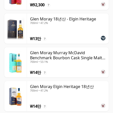
₩92,300
?
Glen Moray 18년산 - Elgin Heritage
700ml • 47.2%
₩13만
?
Glen Moray Murray McDavid
Benchmark Bourbon Cask Single Malt
700ml • 53.1%
2007 17년산
₩14만
?
Glen Moray Elgin Heritage 18년산
700ml • 47.2%
₩14만
?