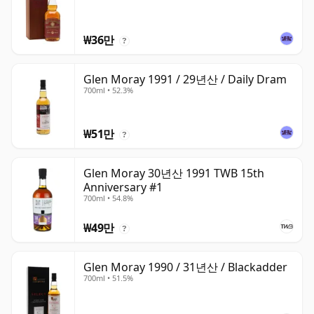
₩36만
?
Glen Moray 1991 / 29년산 / Daily Dram
700ml • 52.3%
₩51만
?
Glen Moray 30년산 1991 TWB 15th
Anniversary #1
700ml • 54.8%
₩49만
?
Glen Moray 1990 / 31년산 / Blackadder
700ml • 51.5%