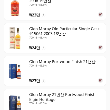
2006 19년산
700ml • 56.6%
₩23만
?
Glen Moray Old Particular Single Cask
#15061 2003 18년산
700ml • 48.4%
₩24만
?
Glen Moray Portwood Finish 21년산
700ml • 46.3%
₩27만
?
Glen Moray 21년산 Portwood Finish -
Elgin Heritage
700ml • 46.3%