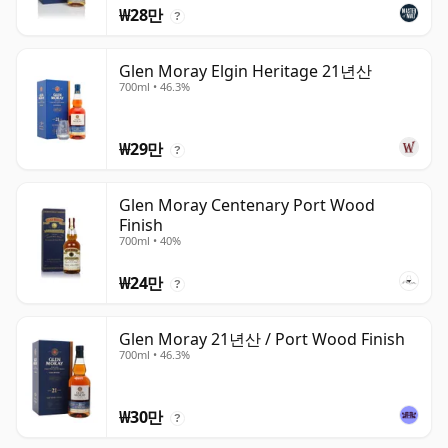
₩28만
?
Glen Moray Elgin Heritage 21년산
700ml • 46.3%
₩29만
?
Glen Moray Centenary Port Wood
Finish
700ml • 40%
₩24만
?
Glen Moray 21년산 / Port Wood Finish
700ml • 46.3%
₩30만
?