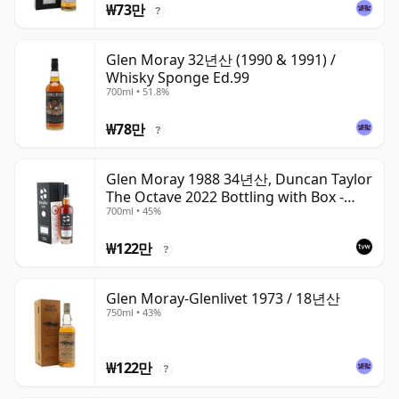
₩73만
?
Glen Moray 32년산 (1990 & 1991) /
Whisky Sponge Ed.99
700ml • 51.8%
₩78만
?
Glen Moray 1988 34년산, Duncan Taylor
The Octave 2022 Bottling with Box -
700ml • 45%
Cask 7037449
₩122만
?
Glen Moray-Glenlivet 1973 / 18년산
750ml • 43%
₩122만
?