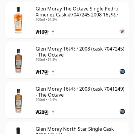
Glen Moray The Octave Single Pedro
Ximenez Cask #7047245 2008 16년산
700ml • 51.3%
₩16만
?
Glen Moray 16년산 2008 (cask 7047245)
- The Octave
700ml • 51.3%
₩17만
?
Glen Moray 16년산 2008 (cask 7041249)
- The Octave
700ml • 49.9%
₩20만
?
Glen Moray North Star Single Cask