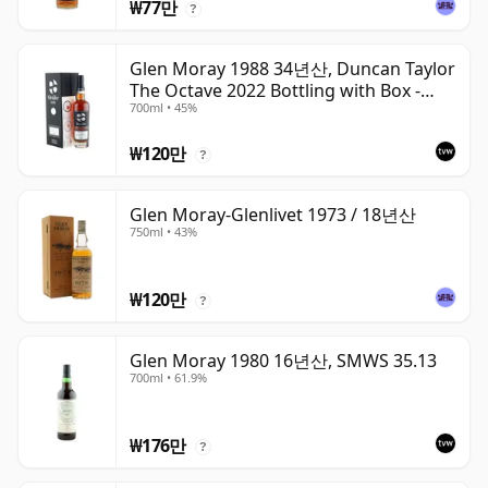
₩77만
?
Glen Moray 1988 34년산, Duncan Taylor
The Octave 2022 Bottling with Box -
700ml • 45%
Cask 7037449
₩120만
?
Glen Moray-Glenlivet 1973 / 18년산
750ml • 43%
₩120만
?
Glen Moray 1980 16년산, SMWS 35.13
700ml • 61.9%
₩176만
?