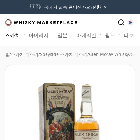
×
🇺🇸
미국에서 접속 중이신가요?
전환
스카치
아이리시
일본
아메리칸
월드
더보기
홈
/
스카치 위스키
/
Speyside 스카치 위스키
/
Glen Moray Whisky
/
Glen