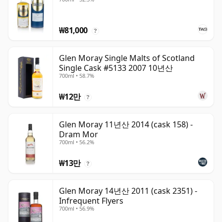
₩81,000
?
Glen Moray Single Malts of Scotland
Single Cask #5133 2007 10년산
700ml • 58.7%
₩12만
?
Glen Moray 11년산 2014 (cask 158) -
Dram Mor
700ml • 56.2%
₩13만
?
Glen Moray 14년산 2011 (cask 2351) -
Infrequent Flyers
700ml • 56.9%