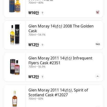
700ml • 40%
₩16만
?
Glen Moray 14년산 2008 The Golden
Cask
700ml • 54.1%
₩12만
?
Glen Moray 2011 14년산 Infrequent
Flyers Cask #2351
700ml • 56.9%
₩12만
?
Glen Moray 2011 14년산, Spirit of
Scotland Cask #12027
700ml • 60%