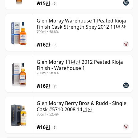
₩15만
?
Glen Moray Warehouse 1 Peated Rioja
Finish Cask Strength Spey 2012 11년산
700ml • 58.8%
₩16만
?
Glen Moray 11년산 2012 Peated Rioja
Finish - Warehouse 1
700ml • 58.8%
₩16만
?
Glen Moray Berry Bros & Rudd - Single
Cask #5710 2008 14년산
700ml • 52.4%
₩16만
?