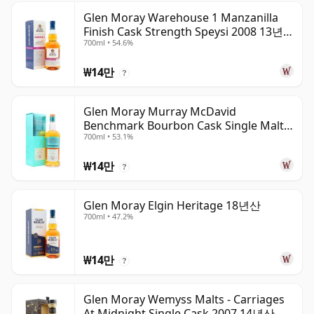
Glen Moray Warehouse 1 Manzanilla
Finish Cask Strength Speysi 2008 13년
700ml • 54.6%
산
₩14만
?
Glen Moray Murray McDavid
Benchmark Bourbon Cask Single Malt
700ml • 53.1%
2007 17년산
₩14만
?
Glen Moray Elgin Heritage 18년산
700ml • 47.2%
₩14만
?
Glen Moray Wemyss Malts - Carriages
At Midnight Single Cask 2007 14년산