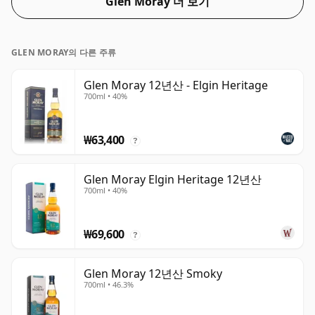
Glen Moray 더 보기
GLEN MORAY의 다른 주류
Glen Moray 12년산 - Elgin Heritage
700ml • 40%
₩63,400
?
Glen Moray Elgin Heritage 12년산
700ml • 40%
₩69,600
?
Glen Moray 12년산 Smoky
700ml • 46.3%