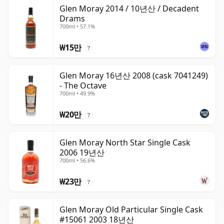
Glen Moray 2014 / 10년산 / Decadent
Drams
700ml • 57.1%
₩15만
?
Glen Moray 16년산 2008 (cask 7041249)
- The Octave
700ml • 49.9%
₩20만
?
Glen Moray North Star Single Cask
2006 19년산
700ml • 56.6%
₩23만
?
Glen Moray Old Particular Single Cask
#15061 2003 18년산