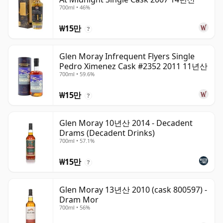
700ml • 46%
₩15만
?
Glen Moray Infrequent Flyers Single
Pedro Ximenez Cask #2352 2011 11년산
700ml • 59.6%
₩15만
?
Glen Moray 10년산 2014 - Decadent
Drams (Decadent Drinks)
700ml • 57.1%
₩15만
?
Glen Moray 13년산 2010 (cask 800597) -
Dram Mor
700ml • 56%