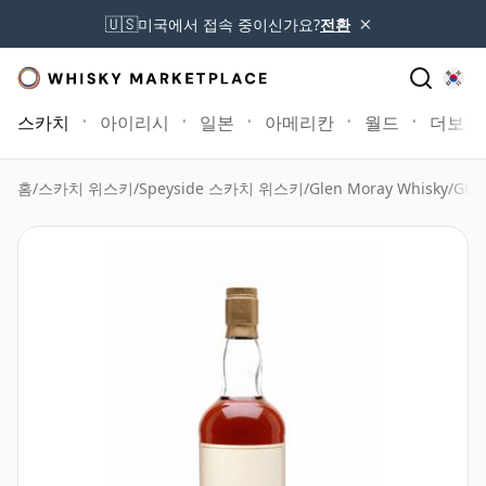
×
🇺🇸
미국에서 접속 중이신가요?
전환
스카치
아이리시
일본
아메리칸
월드
더보기
홈
/
스카치 위스키
/
Speyside 스카치 위스키
/
Glen Moray Whisky
/
Gle