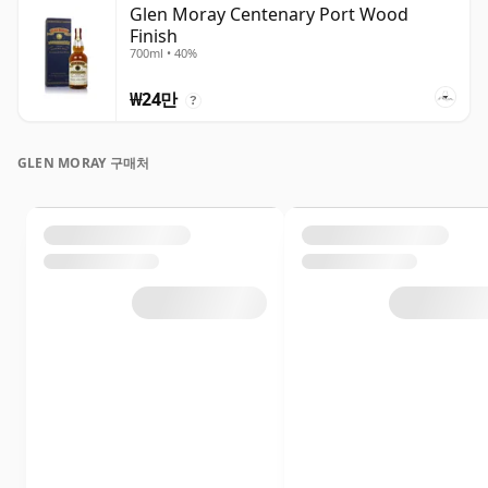
Glen Moray Centenary Port Wood
Finish
700ml • 40%
₩24만
?
GLEN MORAY 구매처