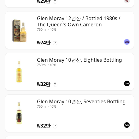
₩29만
?
Glen Moray 12년산 / Bottled 1980s /
The Queen's Own Cameron
750ml • 40%
₩24만
?
Glen Moray 10년산, Eighties Bottling
750ml • 40%
₩32만
?
Glen Moray 10년산, Seventies Bottling
750ml • 40%
₩32만
?