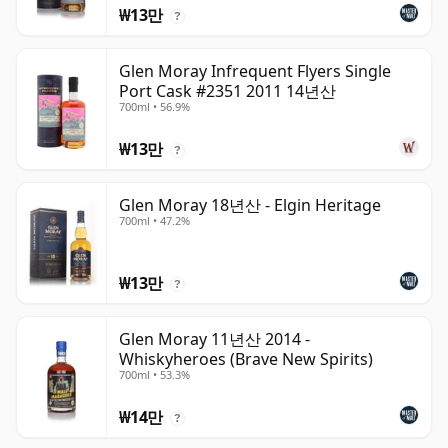
₩13만
?
Glen Moray Infrequent Flyers Single
Port Cask #2351 2011 14년산
700ml • 56.9%
₩13만
?
Glen Moray 18년산 - Elgin Heritage
700ml • 47.2%
₩13만
?
Glen Moray 11년산 2014 -
Whiskyheroes (Brave New Spirits)
700ml • 53.3%
₩14만
?