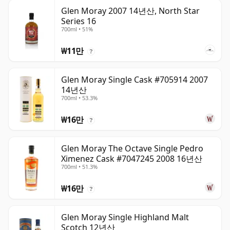
Glen Moray 2007 14년산, North Star
Series 16
700ml • 51%
₩11만
?
Glen Moray Single Cask #705914 2007
14년산
700ml • 53.3%
₩16만
?
Glen Moray The Octave Single Pedro
Ximenez Cask #7047245 2008 16년산
700ml • 51.3%
₩16만
?
Glen Moray Single Highland Malt
Scotch 12년산