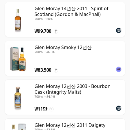
Glen Moray 14년산 2011 - Spirit of
Scotland (Gordon & MacPhail)
700ml • 60%
₩99,700
?
Glen Moray Smoky 12년산
700ml • 46.3%
₩83,500
?
Glen Moray 12년산 2003 - Bourbon
Cask (Integrity Malts)
700ml • 54.1%
₩11만
?
Glen Moray 12년산 2011 Dalgety
700ml • 52.5%