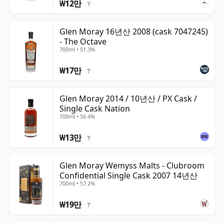
₩12만
?
Glen Moray 16년산 2008 (cask 7047245)
- The Octave
700ml • 51.3%
₩17만
?
Glen Moray 2014 / 10년산 / PX Cask /
Single Cask Nation
700ml • 56.4%
₩13만
?
Glen Moray Wemyss Malts - Clubroom
Confidential Single Cask 2007 14년산
700ml • 57.2%
₩19만
?