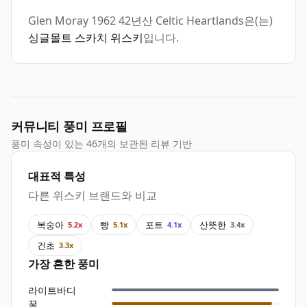
Glen Moray 1962 42년산 Celtic Heartlands은(는)
싱글몰트 스카치 위스키
입니다.
커뮤니티 풍미 프로필
풍미 속성이 있는 46개의 보관된 리뷰 기반
대표적 특성
다른 위스키 브랜드와 비교
복숭아
빵
포트
산뜻한
5.2x
5.1x
4.1x
3.4x
건초
3.3x
가장 흔한 풍미
라이트바디
꿀