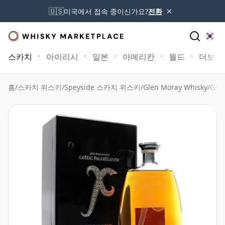
×
🇺🇸
미국에서 접속 중이신가요?
전환
스카치
아이리시
일본
아메리칸
월드
더보기
홈
/
스카치 위스키
/
Speyside 스카치 위스키
/
Glen Moray Whisky
/
Glen