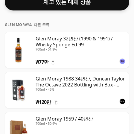
재고 있는 대체 상품
GLEN MORAY의 다른 주류
Glen Moray 32년산 (1990 & 1991) /
Whisky Sponge Ed.99
700ml • 51.8%
₩77만
?
Glen Moray 1988 34년산, Duncan Taylor
The Octave 2022 Bottling with Box -
700ml • 45%
Cask 7037449
₩120만
?
Glen Moray 1959 / 40년산
700ml • 50.9%