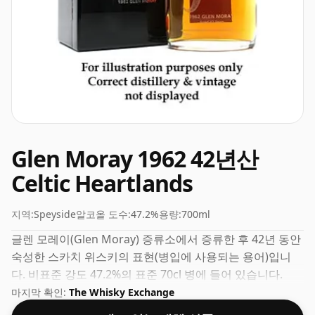
Glen Moray 1962 42년산
Celtic Heartlands
지역:
Speyside
알코올 도수:
47.2%
용량:
700ml
글렌 모레이(Glen Moray) 증류소에서 증류한 후 42년 동안
숙성한 스카치 위스키의 표현(병입에 사용되는 용어)입니
다. 비표준 강도 47.2%의 표준 70cl 병에 들어 있습니다.
마지막 확인:
The Whisky Exchange