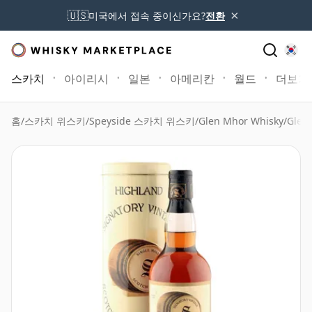
×
🇺🇸
미국에서 접속 중이신가요?
전환
스카치
아이리시
일본
아메리칸
월드
더보기
홈
/
스카치 위스키
/
Speyside 스카치 위스키
/
Glen Mhor Whisky
/
Glen