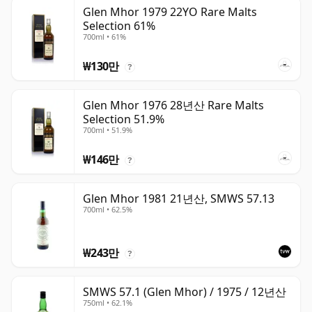
Glen Mhor 1979 22YO Rare Malts
Selection 61%
700ml • 61%
₩130만
?
Glen Mhor 1976 28년산 Rare Malts
Selection 51.9%
700ml • 51.9%
₩146만
?
Glen Mhor 1981 21년산, SMWS 57.13
700ml • 62.5%
₩243만
?
SMWS 57.1 (Glen Mhor) / 1975 / 12년산
750ml • 62.1%