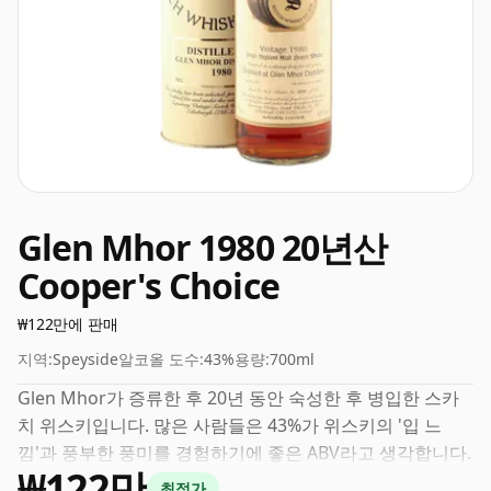
Glen Mhor 1980 20년산
Cooper's Choice
₩122만에 판매
지역:
Speyside
알코올 도수:
43%
용량:
700ml
Glen Mhor가 증류한 후 20년 동안 숙성한 후 병입한 스카
치 위스키입니다. 많은 사람들은 43%가 위스키의 '입 느
낌'과 풍부한 풍미를 경험하기에 좋은 ABV라고 생각합니다.
₩122만
최적가