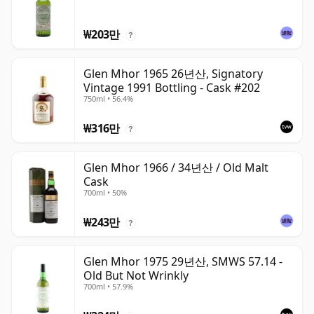
₩203만
?
Glen Mhor 1965 26년산, Signatory
Vintage 1991 Bottling - Cask #202
750ml • 56.4%
₩316만
?
Glen Mhor 1966 / 34년산 / Old Malt
Cask
700ml • 50%
₩243만
?
Glen Mhor 1975 29년산, SMWS 57.14 -
Old But Not Wrinkly
700ml • 57.9%