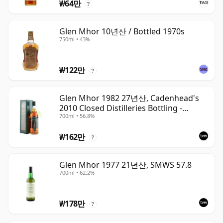
₩64만
?
Glen Mhor 10년산 / Bottled 1970s
750ml • 43%
₩122만
?
Glen Mhor 1982 27년산, Cadenhead's
2010 Closed Distilleries Bottling -
700ml • 56.8%
Sherry Cask
₩162만
?
Glen Mhor 1977 21년산, SMWS 57.8
700ml • 62.2%
₩178만
?