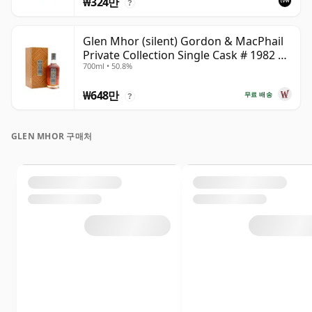
₩324만
?
Glen Mhor (silent) Gordon & MacPhail
Private Collection Single Cask # 1982 40
700ml • 50.8%
년산
₩648만
무료 배송
?
GLEN MHOR 구매처