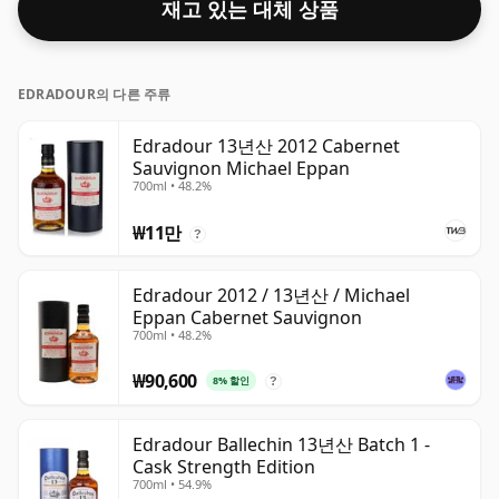
재고 있는 대체 상품
EDRADOUR의 다른 주류
Edradour 13년산 2012 Cabernet
Sauvignon Michael Eppan
700ml • 48.2%
₩11만
?
Edradour 2012 / 13년산 / Michael
Eppan Cabernet Sauvignon
700ml • 48.2%
₩90,600
8% 할인
?
Edradour Ballechin 13년산 Batch 1 -
Cask Strength Edition
700ml • 54.9%