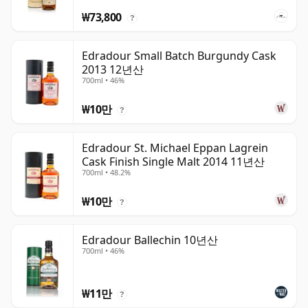
₩73,800
?
Edradour Small Batch Burgundy Cask
2013 12년산
700ml • 46%
₩10만
?
Edradour St. Michael Eppan Lagrein
Cask Finish Single Malt 2014 11년산
700ml • 48.2%
₩10만
?
Edradour Ballechin 10년산
700ml • 46%
₩11만
?