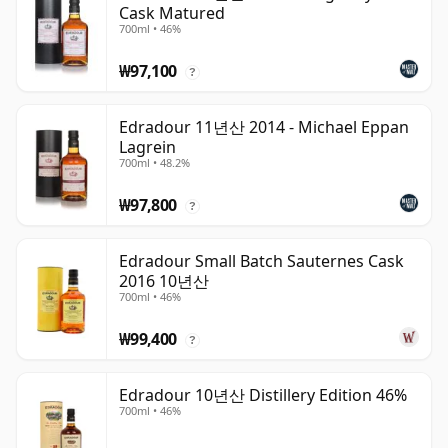
Cask Matured
700ml • 46%
₩97,100
?
Edradour 11년산 2014 - Michael Eppan
Lagrein
700ml • 48.2%
₩97,800
?
Edradour Small Batch Sauternes Cask
2016 10년산
700ml • 46%
₩99,400
?
Edradour 10년산 Distillery Edition 46%
700ml • 46%