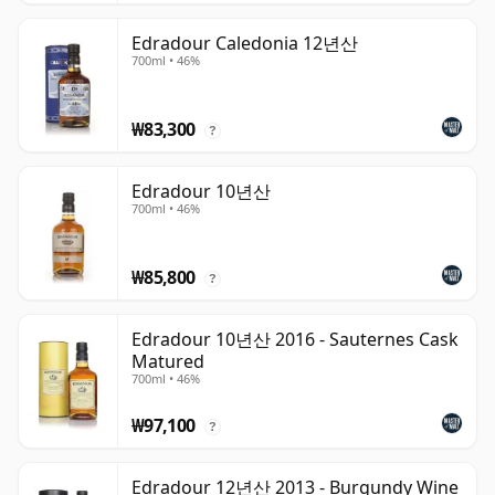
Edradour Caledonia 12년산
700ml • 46%
₩83,300
?
Edradour 10년산
700ml • 46%
₩85,800
?
Edradour 10년산 2016 - Sauternes Cask
Matured
700ml • 46%
₩97,100
?
Edradour 12년산 2013 - Burgundy Wine