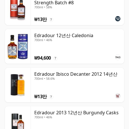
Strength Batch #8
700ml • 58%
₩13만
?
Edradour 12년산 Caledonia
700ml • 46%
₩94,600
?
Edradour Ibisco Decanter 2012 14년산
700ml • 58.6%
₩13만
?
Edradour 2013 12년산 Burgundy Casks
700ml • 46%