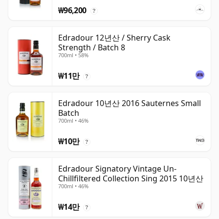
₩96,200
?
Edradour 12년산 / Sherry Cask
Strength / Batch 8
700ml • 58%
₩11만
?
Edradour 10년산 2016 Sauternes Small
Batch
700ml • 46%
₩10만
?
Edradour Signatory Vintage Un-
Chillfiltered Collection Sing 2015 10년산
700ml • 46%
₩14만
?