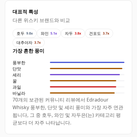
대표적 특성
다른 위스키 브랜드와 비교
호두
와인
자두
건포도
9.8x
5.1x
3.8x
3.7x
대추야자
3.7x
가장 흔한 풍미
풍부한
단맛
셰리
꿀
과일
바닐라
70개의 보관된 커뮤니티 리뷰에서 Edradour
Whisky 풍부한, 단맛 및 셰리 풍미와 가장 자주 연관
됩니다, 그 중 호두, 와인 및 자두은(는) 카테고리 평
균보다 더 자주 나타납니다.