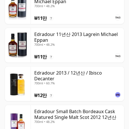
Michael Eppan
700ml • 48.2%
₩11만
?
Edradour 11년산 2013 Lagrein Michael
Eppan
700ml • 48.2%
₩11만
?
Edradour 2013 / 12년산 / Ibisco
Decanter
700ml • 60.7%
₩12만
?
Edradour Small Batch Bordeaux Cask
Matured Single Malt Scot 2012 12년산
700ml • 48.2%