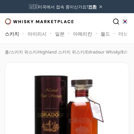
×
🇺🇸
미국에서 접속 중이신가요?
전환
스카치
아이리시
일본
아메리칸
월드
더보기
홈
/
스카치 위스키
/
Highland 스카치 위스키
/
Edradour Whisky
/
Edrad