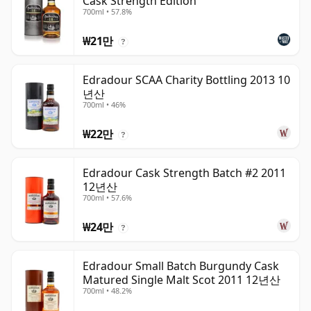
Cask Strength Edition
700ml • 57.8%
₩21만
?
Edradour SCAA Charity Bottling 2013 10
년산
700ml • 46%
₩22만
?
Edradour Cask Strength Batch #2 2011
12년산
700ml • 57.6%
₩24만
?
Edradour Small Batch Burgundy Cask
Matured Single Malt Scot 2011 12년산
700ml • 48.2%