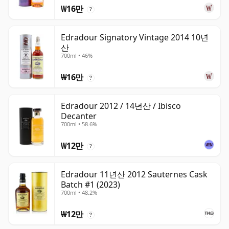
₩16만
?
Edradour Signatory Vintage 2014 10년
산
700ml • 46%
₩16만
?
Edradour 2012 / 14년산 / Ibisco
Decanter
700ml • 58.6%
₩12만
?
Edradour 11년산 2012 Sauternes Cask
Batch #1 (2023)
700ml • 48.2%
₩12만
?