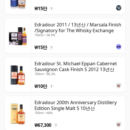
₩15만
?
Edradour 2011 / 13년산 / Marsala Finish
/Signatory for The Whisky Exchange
700ml • 58.9%
₩15만
?
Edradour St. Michael Eppan Cabernet
Sauvignon Cask Finish S 2012 13년산
700ml • 48.2%
₩10만
?
Edradour 200th Anniversary Distillery
Edition Single Malt S 10년산
700ml • 46%
₩67,300
?