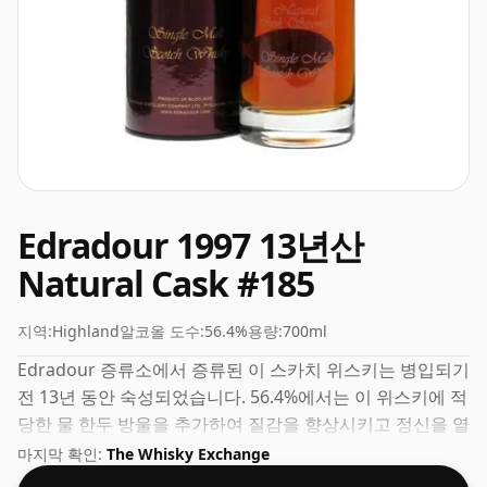
Edradour 1997 13년산
Natural Cask #185
지역:
Highland
알코올 도수:
56.4%
용량:
700ml
Edradour 증류소에서 증류된 이 스카치 위스키는 병입되기
전 13년 동안 숙성되었습니다. 56.4%에서는 이 위스키에 적
당한 물 한두 방울을 추가하여 질감을 향상시키고 정신을 열
수 있습니다.
마지막 확인:
The Whisky Exchange