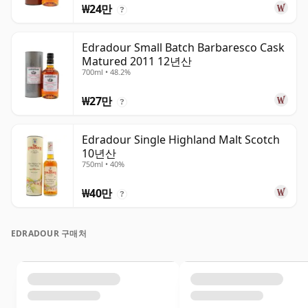
₩24만
?
Edradour Small Batch Barbaresco Cask
Matured 2011 12년산
700ml • 48.2%
₩27만
?
Edradour Single Highland Malt Scotch
10년산
750ml • 40%
₩40만
?
EDRADOUR 구매처