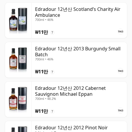
Edradour 12년산 Scotland’s Charity Air
Ambulance
700ml • 46%
₩11만
?
Edradour 12년산 2013 Burgundy Small
Batch
700ml • 46%
₩11만
?
Edradour 12년산 2012 Cabernet
Sauvignon Michael Eppan
700ml • 48.2%
₩11만
?
Edradour 12년산 2012 Pinot Noir