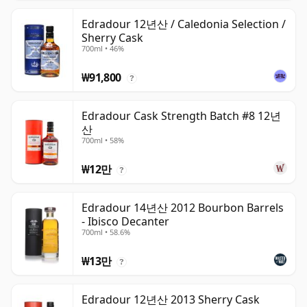
Edradour 12년산 / Caledonia Selection /
Sherry Cask
700ml • 46%
₩91,800
?
Edradour Cask Strength Batch #8 12년
산
700ml • 58%
₩12만
?
Edradour 14년산 2012 Bourbon Barrels
- Ibisco Decanter
700ml • 58.6%
₩13만
?
Edradour 12년산 2013 Sherry Cask