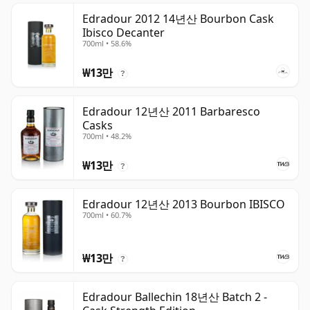
Edradour 2012 14년산 Bourbon Cask
Ibisco Decanter
700ml • 58.6%
₩13만
?
Edradour 12년산 2011 Barbaresco
Casks
700ml • 48.2%
₩13만
?
Edradour 12년산 2013 Bourbon IBISCO
700ml • 60.7%
₩13만
?
Edradour Ballechin 18년산 Batch 2 -