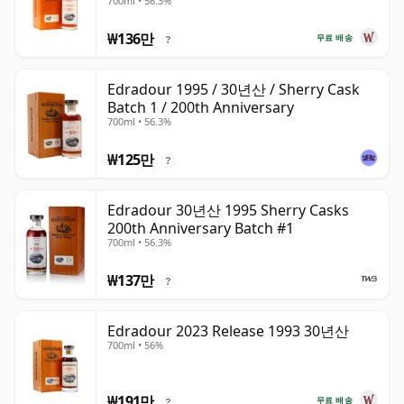
700ml • 56.3%
₩136만
무료 배송
?
Edradour 1995 / 30년산 / Sherry Cask
Batch 1 / 200th Anniversary
700ml • 56.3%
₩125만
?
Edradour 30년산 1995 Sherry Casks
200th Anniversary Batch #1
700ml • 56.3%
₩137만
?
Edradour 2023 Release 1993 30년산
700ml • 56%
₩191만
무료 배송
?