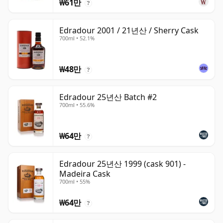
₩61만
?
Edradour 2001 / 21년산 / Sherry Cask
700ml • 52.1%
₩48만
?
Edradour 25년산 Batch #2
700ml • 55.6%
₩64만
?
Edradour 25년산 1999 (cask 901) -
Madeira Cask
700ml • 55%
₩64만
?