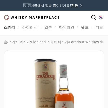
×
🇺🇸
미국에서 접속 중이신가요?
전환
스카치
아이리시
일본
아메리칸
월드
더보기
홈
/
스카치 위스키
/
Highland 스카치 위스키
/
Edradour Whisky
/
Edrad