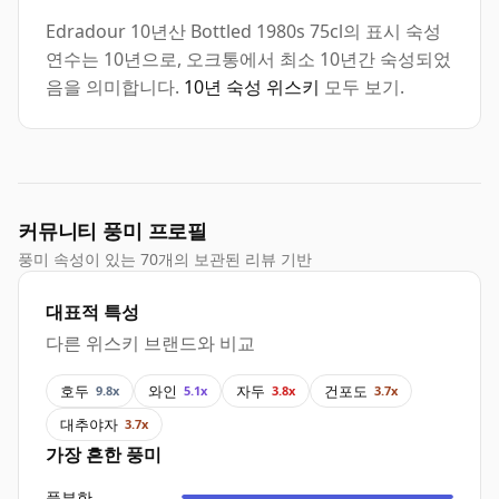
Edradour 10년산 Bottled 1980s 75cl의 표시 숙성
연수는 10년으로, 오크통에서 최소 10년간 숙성되었
음을 의미합니다.
10년 숙성 위스키
모두 보기.
커뮤니티 풍미 프로필
풍미 속성이 있는 70개의 보관된 리뷰 기반
대표적 특성
다른 위스키 브랜드와 비교
호두
와인
자두
건포도
9.8x
5.1x
3.8x
3.7x
대추야자
3.7x
가장 흔한 풍미
풍부한