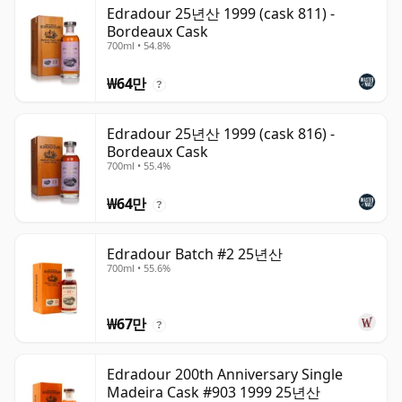
Edradour 25년산 1999 (cask 811) -
Bordeaux Cask
700ml • 54.8%
₩64만
?
Edradour 25년산 1999 (cask 816) -
Bordeaux Cask
700ml • 55.4%
₩64만
?
Edradour Batch #2 25년산
700ml • 55.6%
₩67만
?
Edradour 200th Anniversary Single
Madeira Cask #903 1999 25년산