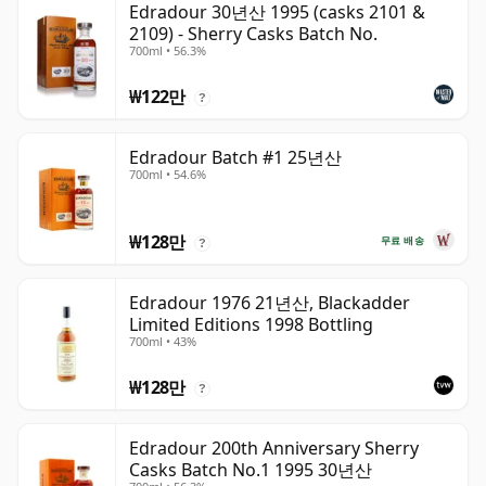
Edradour 30년산 1995 (casks 2101 &
2109) - Sherry Casks Batch No.
700ml • 56.3%
₩122만
?
Edradour Batch #1 25년산
700ml • 54.6%
₩128만
무료 배송
?
Edradour 1976 21년산, Blackadder
Limited Editions 1998 Bottling
700ml • 43%
₩128만
?
Edradour 200th Anniversary Sherry
Casks Batch No.1 1995 30년산