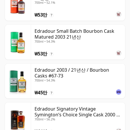
700ml • 52.1%
₩53만
?
Edradour Small Batch Bourbon Cask
Matured 2003 21년산
700ml • 54.3%
₩53만
?
Edradour 2003 / 21년산 / Bourbon
Casks #67-73
700ml • 54.3%
₩45만
?
Edradour Signatory Vintage
Symington’s Choice Single Cask 2000 23
700ml • 56.2%
년산