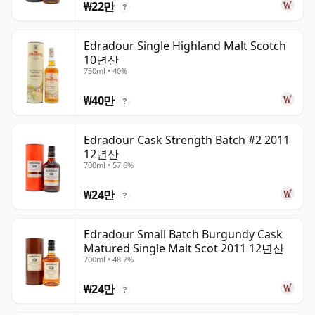
₩22만
?
Edradour Single Highland Malt Scotch
10년산
750ml • 40%
₩40만
?
Edradour Cask Strength Batch #2 2011
12년산
700ml • 57.6%
₩24만
?
Edradour Small Batch Burgundy Cask
Matured Single Malt Scot 2011 12년산
700ml • 48.2%
₩24만
?