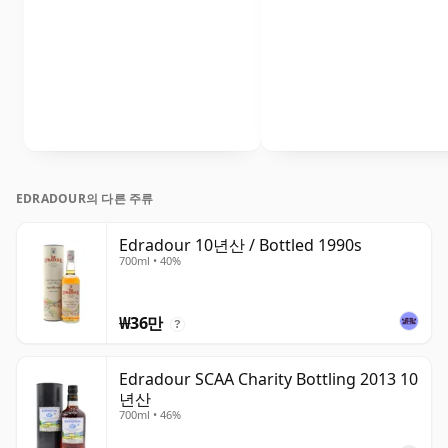
EDRADOUR의 다른 주류
Edradour 10년산 / Bottled 1990s
700ml • 40%
₩36만
?
Edradour SCAA Charity Bottling 2013 10
년산
700ml • 46%