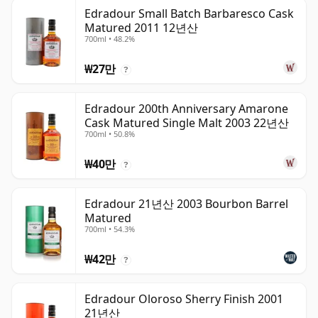
Edradour Small Batch Barbaresco Cask
Matured 2011 12년산
700ml • 48.2%
₩27만
?
Edradour 200th Anniversary Amarone
Cask Matured Single Malt 2003 22년산
700ml • 50.8%
₩40만
?
Edradour 21년산 2003 Bourbon Barrel
Matured
700ml • 54.3%
₩42만
?
Edradour Oloroso Sherry Finish 2001
21년산