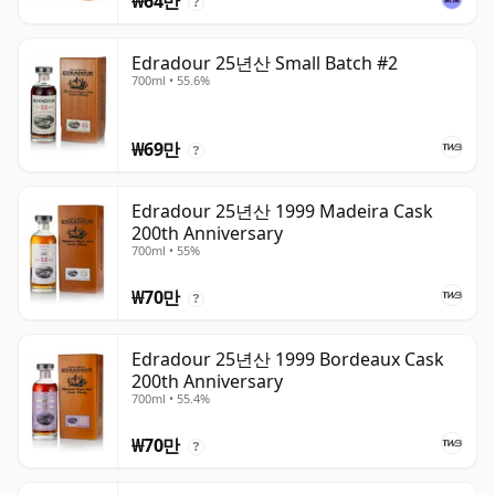
₩64만
?
Edradour 25년산 Small Batch #2
700ml • 55.6%
₩69만
?
Edradour 25년산 1999 Madeira Cask
200th Anniversary
700ml • 55%
₩70만
?
Edradour 25년산 1999 Bordeaux Cask
200th Anniversary
700ml • 55.4%
₩70만
?