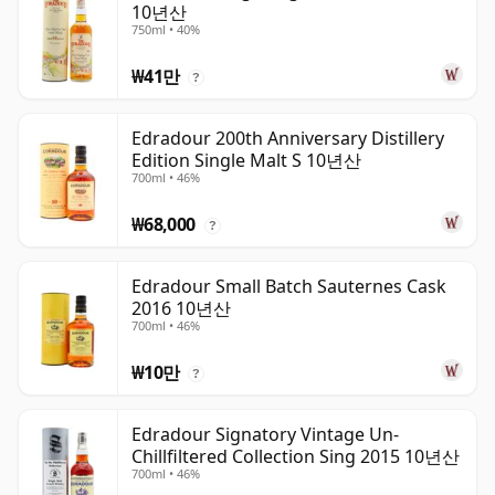
10년산
750ml • 40%
₩41만
?
Edradour 200th Anniversary Distillery
Edition Single Malt S 10년산
700ml • 46%
₩68,000
?
Edradour Small Batch Sauternes Cask
2016 10년산
700ml • 46%
₩10만
?
Edradour Signatory Vintage Un-
Chillfiltered Collection Sing 2015 10년산
700ml • 46%