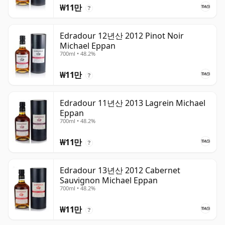
₩11만
?
Edradour 12년산 2012 Pinot Noir
Michael Eppan
700ml • 48.2%
₩11만
?
Edradour 11년산 2013 Lagrein Michael
Eppan
700ml • 48.2%
₩11만
?
Edradour 13년산 2012 Cabernet
Sauvignon Michael Eppan
700ml • 48.2%
₩11만
?