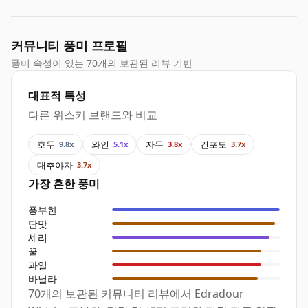
커뮤니티 풍미 프로필
풍미 속성이 있는 70개의 보관된 리뷰 기반
대표적 특성
다른 위스키 브랜드와 비교
호두
와인
자두
건포도
9.8x
5.1x
3.8x
3.7x
대추야자
3.7x
가장 흔한 풍미
풍부한
단맛
셰리
꿀
과일
바닐라
70개의 보관된 커뮤니티 리뷰에서 Edradour