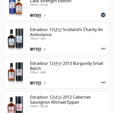
Cask Strength Edition
700ml • 54.9%
₩15만
?
Edradour 12년산 Scotland’s Charity Air
Ambulance
700ml • 46%
₩11만
?
Edradour 12년산 2013 Burgundy Small
Batch
700ml • 46%
₩11만
?
Edradour 12년산 2012 Cabernet
Sauvignon Michael Eppan
700ml • 48.2%