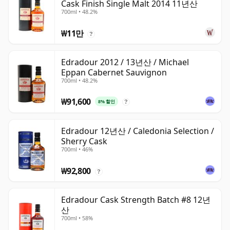
Cask Finish Single Malt 2014 11년산
700ml • 48.2%
₩11만
?
Edradour 2012 / 13년산 / Michael
Eppan Cabernet Sauvignon
700ml • 48.2%
₩91,600
8% 할인
?
Edradour 12년산 / Caledonia Selection /
Sherry Cask
700ml • 46%
₩92,800
?
Edradour Cask Strength Batch #8 12년
산
700ml • 58%