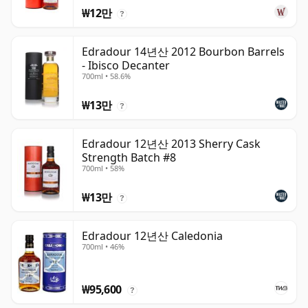
₩12만
?
Edradour 14년산 2012 Bourbon Barrels
- Ibisco Decanter
700ml • 58.6%
₩13만
?
Edradour 12년산 2013 Sherry Cask
Strength Batch #8
700ml • 58%
₩13만
?
Edradour 12년산 Caledonia
700ml • 46%
₩95,600
?