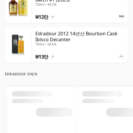
700ml • 48.2%
₩12만
?
Edradour 2012 14년산 Bourbon Cask
Ibisco Decanter
700ml • 58.6%
₩13만
?
EDRADOUR 구매처