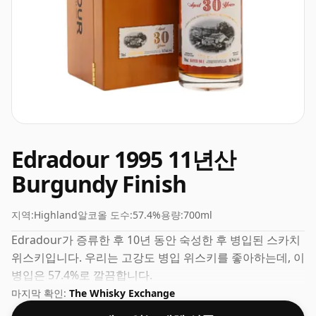
Edradour 1995 11년산
Burgundy Finish
지역:
Highland
알코올 도수:
57.4%
용량:
700ml
Edradour가 증류한 후 10년 동안 숙성한 후 병입된 스카치
위스키입니다. 우리는 고강도 병입 위스키를 좋아하는데, 이
병입은 57.4%로 깔끔합니다.
마지막 확인:
The Whisky Exchange