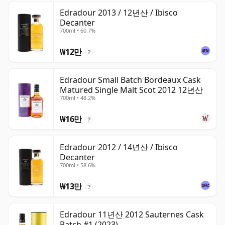
Edradour 2013 / 12년산 / Ibisco
Decanter
700ml • 60.7%
₩12만
?
Edradour Small Batch Bordeaux Cask
Matured Single Malt Scot 2012 12년산
700ml • 48.2%
₩16만
?
Edradour 2012 / 14년산 / Ibisco
Decanter
700ml • 58.6%
₩13만
?
Edradour 11년산 2012 Sauternes Cask
Batch #1 (2023)