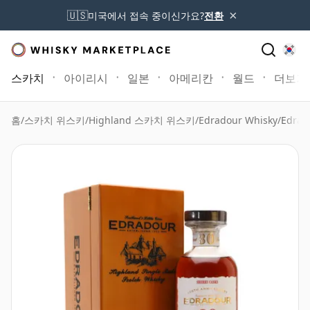
×
🇺🇸
미국에서 접속 중이신가요?
전환
스카치
아이리시
일본
아메리칸
월드
더보기
홈
/
스카치 위스키
/
Highland 스카치 위스키
/
Edradour Whisky
/
Edrad