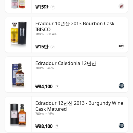
₩15만
?
Eradour 10년산 2013 Bourbon Cask
IBISCO
700ml • 60.4%
₩15만
?
Edradour Caledonia 12년산
700ml • 46%
₩84,100
?
Edradour 12년산 2013 - Burgundy Wine
Cask Matured
700ml • 46%
₩98,100
?