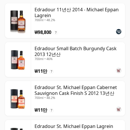
Edradour 11년산 2014 - Michael Eppan
Lagrein
700ml • 48.2%
₩98,800
?
Edradour Small Batch Burgundy Cask
2013 12년산
700ml • 46%
₩11만
?
Edradour St. Michael Eppan Cabernet
Sauvignon Cask Finish S 2012 13년산
700ml • 48.2%
₩11만
?
Edradour St. Michael Eppan Lagrein