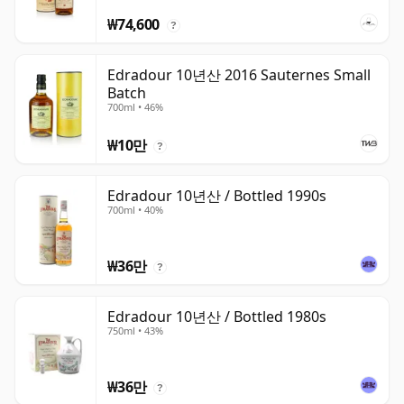
₩74,600
?
Edradour 10년산 2016 Sauternes Small
Batch
700ml • 46%
₩10만
?
Edradour 10년산 / Bottled 1990s
700ml • 40%
₩36만
?
Edradour 10년산 / Bottled 1980s
750ml • 43%
₩36만
?