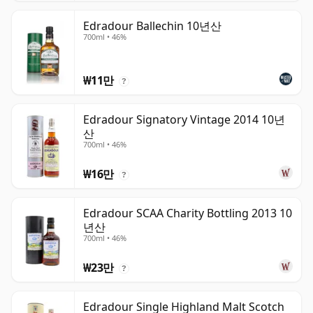
Edradour Ballechin 10년산
700ml • 46%
₩11만
?
Edradour Signatory Vintage 2014 10년
산
700ml • 46%
₩16만
?
Edradour SCAA Charity Bottling 2013 10
년산
700ml • 46%
₩23만
?
Edradour Single Highland Malt Scotch