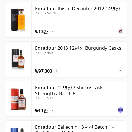
Edradour Ibisco Decanter 2012 14년산
700ml • 58.6%
₩13만
?
Edradour 2013 12년산 Burgundy Casks
700ml • 46%
₩97,300
?
Edradour 12년산 / Sherry Cask
Strength / Batch 8
700ml • 58%
₩11만
?
Edradour Ballechin 13년산 Batch 1 -