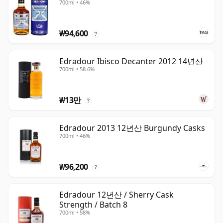
700ml • 46%
₩94,600
?
Edradour Ibisco Decanter 2012 14년산
700ml • 58.6%
₩13만
?
Edradour 2013 12년산 Burgundy Casks
700ml • 46%
₩96,200
?
Edradour 12년산 / Sherry Cask
Strength / Batch 8
700ml • 58%