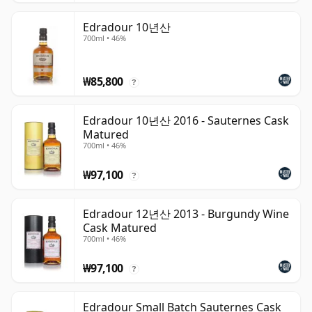
Edradour 10년산
700ml • 46%
₩85,800
?
Edradour 10년산 2016 - Sauternes Cask
Matured
700ml • 46%
₩97,100
?
Edradour 12년산 2013 - Burgundy Wine
Cask Matured
700ml • 46%
₩97,100
?
Edradour Small Batch Sauternes Cask