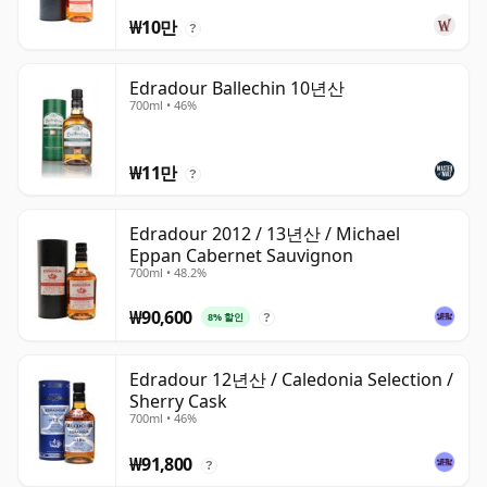
₩10만
?
Edradour Ballechin 10년산
700ml • 46%
₩11만
?
Edradour 2012 / 13년산 / Michael
Eppan Cabernet Sauvignon
700ml • 48.2%
₩90,600
8% 할인
?
Edradour 12년산 / Caledonia Selection /
Sherry Cask
700ml • 46%
₩91,800
?