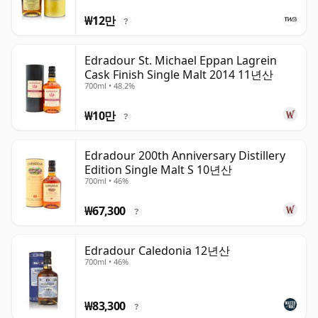
₩12만
?
Edradour St. Michael Eppan Lagrein
Cask Finish Single Malt 2014 11년산
700ml • 48.2%
₩10만
?
Edradour 200th Anniversary Distillery
Edition Single Malt S 10년산
700ml • 46%
₩67,300
?
Edradour Caledonia 12년산
700ml • 46%
₩83,300
?