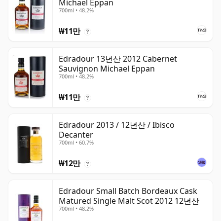
Michael Eppan
700ml • 48.2%
₩11만
?
Edradour 13년산 2012 Cabernet
Sauvignon Michael Eppan
700ml • 48.2%
₩11만
?
Edradour 2013 / 12년산 / Ibisco
Decanter
700ml • 60.7%
₩12만
?
Edradour Small Batch Bordeaux Cask
Matured Single Malt Scot 2012 12년산
700ml • 48.2%