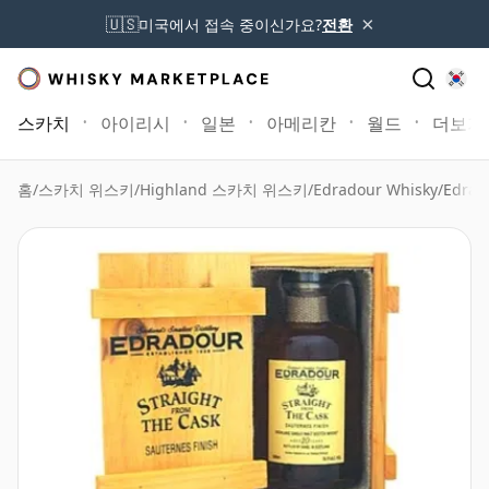
×
🇺🇸
미국에서 접속 중이신가요?
전환
스카치
아이리시
일본
아메리칸
월드
더보기
홈
/
스카치 위스키
/
Highland 스카치 위스키
/
Edradour Whisky
/
Edrad