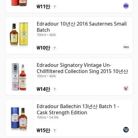
₩11만
?
Edradour 10년산 2016 Sauternes Small
Batch
700ml • 46%
₩10만
?
Edradour Signatory Vintage Un-
Chillfiltered Collection Sing 2015 10년산
700ml • 46%
₩14만
?
Edradour Ballechin 13년산 Batch 1 -
Cask Strength Edition
700ml • 54.9%
₩15만
?