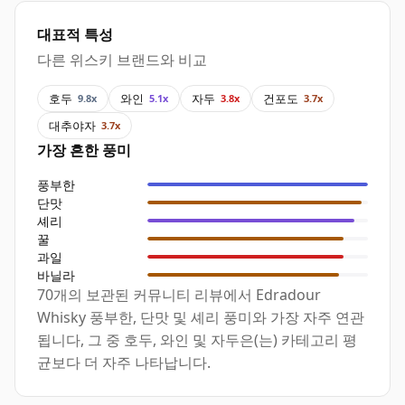
대표적 특성
다른 위스키 브랜드와 비교
호두
와인
자두
건포도
9.8x
5.1x
3.8x
3.7x
대추야자
3.7x
가장 흔한 풍미
풍부한
단맛
셰리
꿀
과일
바닐라
70개의 보관된 커뮤니티 리뷰에서 Edradour
Whisky 풍부한, 단맛 및 셰리 풍미와 가장 자주 연관
됩니다, 그 중 호두, 와인 및 자두은(는) 카테고리 평
균보다 더 자주 나타납니다.