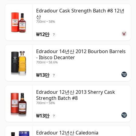
Edradour Cask Strength Batch #8 12년
산
700ml • 58%
₩12만
?
Edradour 14년산 2012 Bourbon Barrels
- Ibisco Decanter
700ml • 58.6%
₩13만
?
Edradour 12년산 2013 Sherry Cask
Strength Batch #8
700ml • 58%
₩13만
?
Edradour 12년산 Caledonia