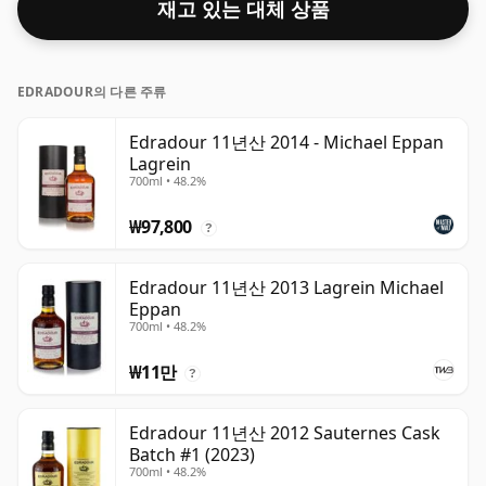
재고 있는 대체 상품
EDRADOUR의 다른 주류
Edradour 11년산 2014 - Michael Eppan
Lagrein
700ml • 48.2%
₩97,800
?
Edradour 11년산 2013 Lagrein Michael
Eppan
700ml • 48.2%
₩11만
?
Edradour 11년산 2012 Sauternes Cask
Batch #1 (2023)
700ml • 48.2%