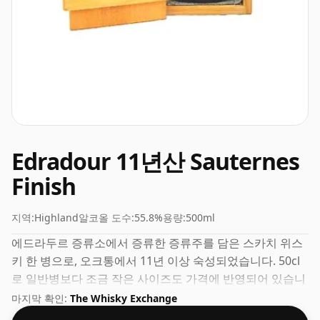
Edradour 11년산 Sauternes
Finish
지역:
Highland
알코올 도수:
55.8%
용량:
500ml
에드라두르 증류소에서 증류한 증류주를 담은 스카치 위스
키 한 병으로, 오크통에서 11년 이상 숙성되었습니다. 50cl
로 일반병보다 조금 작은 사이즈도 가격에 반영되어 있습니
다.
마지막 확인:
The Whisky Exchange