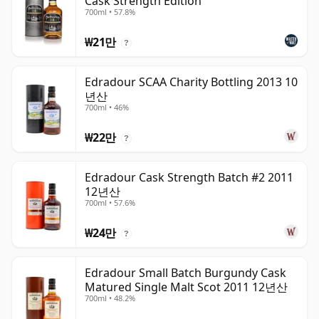
Cask Strength Edition
700ml • 57.8%
₩21만
?
Edradour SCAA Charity Bottling 2013 10
년산
700ml • 46%
₩22만
?
Edradour Cask Strength Batch #2 2011
12년산
700ml • 57.6%
₩24만
?
Edradour Small Batch Burgundy Cask
Matured Single Malt Scot 2011 12년산
700ml • 48.2%