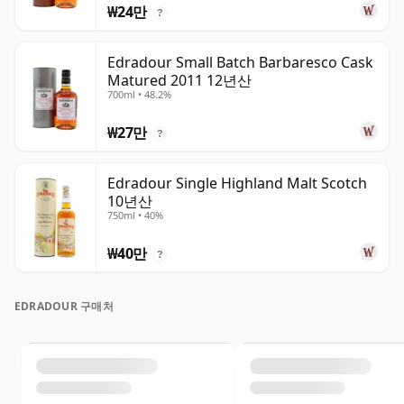
₩24만
?
Edradour Small Batch Barbaresco Cask
Matured 2011 12년산
700ml • 48.2%
₩27만
?
Edradour Single Highland Malt Scotch
10년산
750ml • 40%
₩40만
?
EDRADOUR 구매처