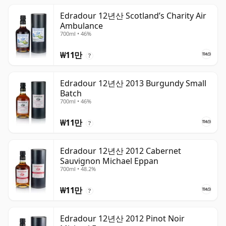
Edradour 12년산 Scotland’s Charity Air
Ambulance
700ml • 46%
₩11만
?
Edradour 12년산 2013 Burgundy Small
Batch
700ml • 46%
₩11만
?
Edradour 12년산 2012 Cabernet
Sauvignon Michael Eppan
700ml • 48.2%
₩11만
?
Edradour 12년산 2012 Pinot Noir