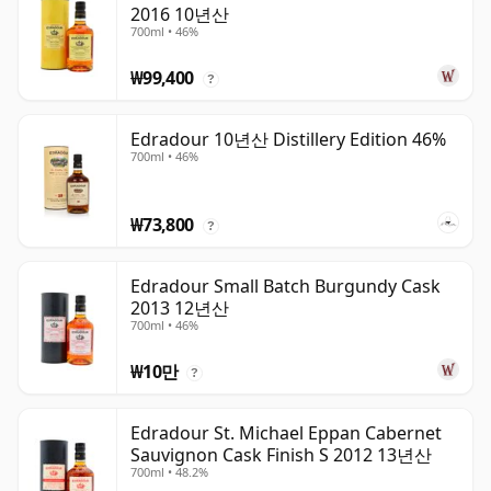
2016 10년산
700ml • 46%
₩99,400
?
Edradour 10년산 Distillery Edition 46%
700ml • 46%
₩73,800
?
Edradour Small Batch Burgundy Cask
2013 12년산
700ml • 46%
₩10만
?
Edradour St. Michael Eppan Cabernet
Sauvignon Cask Finish S 2012 13년산
700ml • 48.2%