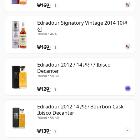
₩16만
?
Edradour Signatory Vintage 2014 10년
산
700ml • 46%
₩16만
?
Edradour 2012 / 14년산 / Ibisco
Decanter
700ml • 58.6%
₩12만
?
Edradour 2012 14년산 Bourbon Cask
Ibisco Decanter
700ml • 58.6%
₩13만
?