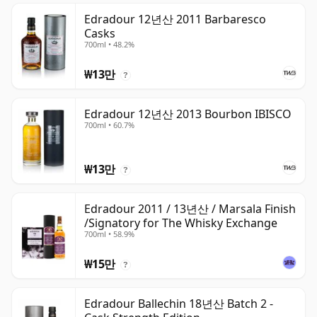
Edradour 12년산 2011 Barbaresco
Casks
700ml • 48.2%
₩13만
?
Edradour 12년산 2013 Bourbon IBISCO
700ml • 60.7%
₩13만
?
Edradour 2011 / 13년산 / Marsala Finish
/Signatory for The Whisky Exchange
700ml • 58.9%
₩15만
?
Edradour Ballechin 18년산 Batch 2 -