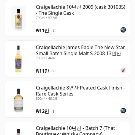
Craigellachie 10년산 2009 (cask 301035)
- The Single Cask
700ml • 57.8%
₩11만
?
Craigellachie James Eadie The New Star
Small Batch Single Malt S 2008 13년산
700ml • 46%
₩11만
?
Craigellachie 8년산 Peated Cask Finish -
Rare Cask Series
500ml • 48.2%
₩12만
?
Craigellachie 10년산 - Batch 7 (That
Boutique-y Whisky Company)