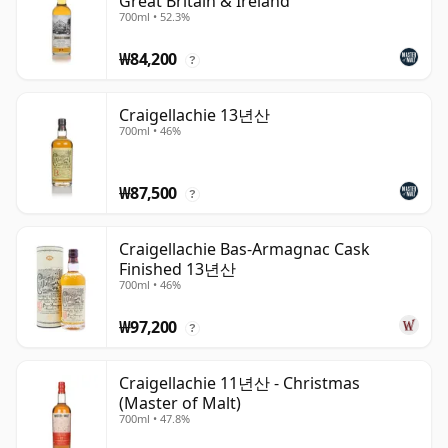
Great Britain & Ireland
700ml • 52.3%
₩84,200
?
Craigellachie 13년산
700ml • 46%
₩87,500
?
Craigellachie Bas-Armagnac Cask
Finished 13년산
700ml • 46%
₩97,200
?
Craigellachie 11년산 - Christmas
(Master of Malt)
700ml • 47.8%