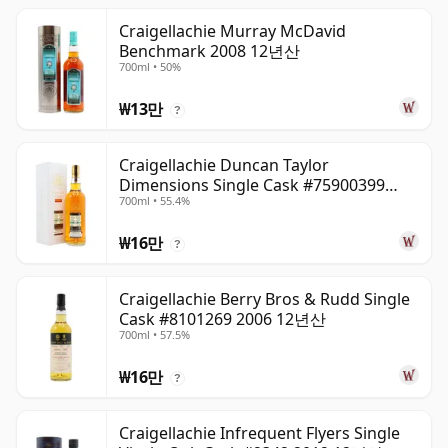
Craigellachie Murray McDavid
Benchmark 2008 12년산
700ml • 50%
₩13만
?
Craigellachie Duncan Taylor
Dimensions Single Cask #75900399
700ml • 55.4%
2008 12년산
₩16만
?
Craigellachie Berry Bros & Rudd Single
Cask #8101269 2006 12년산
700ml • 57.5%
₩16만
?
Craigellachie Infrequent Flyers Single