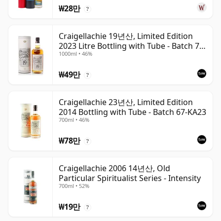
₩28만
?
Craigellachie 19년산, Limited Edition
2023 Litre Bottling with Tube - Batch 78-
1000ml • 46%
SC33
₩49만
?
Craigellachie 23년산, Limited Edition
2014 Bottling with Tube - Batch 67-KA23
700ml • 46%
₩78만
?
Craigellachie 2006 14년산, Old
Particular Spiritualist Series - Intensity
700ml • 52%
₩19만
?