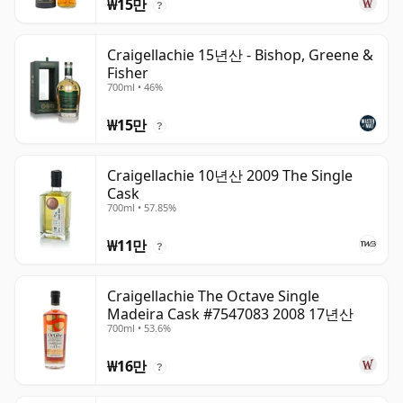
₩15만
?
Craigellachie 15년산 - Bishop, Greene &
Fisher
700ml • 46%
₩15만
?
Craigellachie 10년산 2009 The Single
Cask
700ml • 57.85%
₩11만
?
Craigellachie The Octave Single
Madeira Cask #7547083 2008 17년산
700ml • 53.6%
₩16만
?