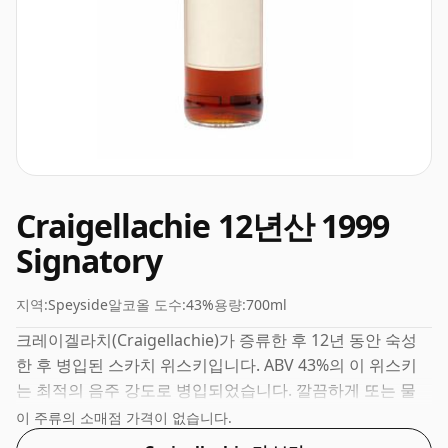
Craigellachie 12년산 1999
Signatory
지역:
Speyside
알코올 도수:
43%
용량:
700ml
크레이겔라치(Craigellachie)가 증류한 후 12년 동안 숙성
한 후 병입된 스카치 위스키입니다. ABV 43%의 이 위스키
는 최적의 음주 강도로 병입되었습니다. 깔끔하게 또는 물
한 방울과 함께 즐겨보세요.
이 주류의 소매점 가격이 없습니다.