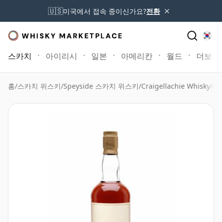
×
🇺🇸
미국에서 접속 중이신가요?
전환
스카치
아이리시
일본
아메리칸
월드
더보기
홈
/
스카치 위스키
/
Speyside 스카치 위스키
/
Craigellachie Whisky
/
Cr