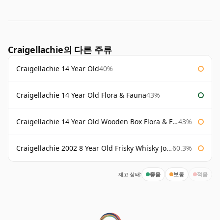
Craigellachie의 다른 주류
Craigellachie 14 Year Old
40%
Craigellachie 14 Year Old Flora & Fauna
43%
Craigellachie 14 Year Old Wooden Box Flora & Fauna
43%
Craigellachie 2002 8 Year Old Frisky Whisky John Milroy
60.3%
재고 상태:
좋음
보통
적음