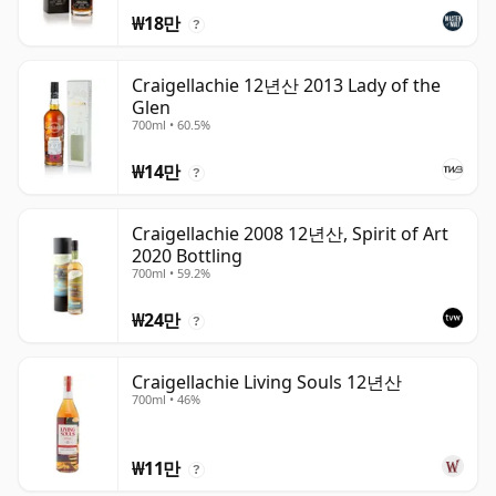
₩18만
?
Craigellachie 12년산 2013 Lady of the
Glen
700ml • 60.5%
₩14만
?
Craigellachie 2008 12년산, Spirit of Art
2020 Bottling
700ml • 59.2%
₩24만
?
Craigellachie Living Souls 12년산
700ml • 46%
₩11만
?