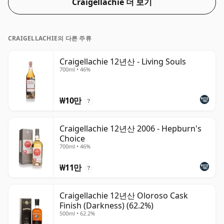
Craigellachie 더 보기
CRAIGELLACHIE의 다른 주류
Craigellachie 12년산 - Living Souls
700ml • 46%
₩10만
?
Craigellachie 12년산 2006 - Hepburn's
Choice
700ml • 46%
₩11만
?
Craigellachie 12년산 Oloroso Cask
Finish (Darkness) (62.2%)
500ml • 62.2%