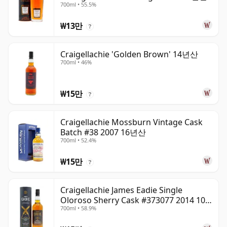
700ml • 55.5%
₩13만
?
Craigellachie 'Golden Brown' 14년산
700ml • 46%
₩15만
?
Craigellachie Mossburn Vintage Cask
Batch #38 2007 16년산
700ml • 52.4%
₩15만
?
Craigellachie James Eadie Single
Oloroso Sherry Cask #373077 2014 10
700ml • 58.9%
년산