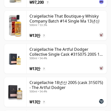
₩97,200
?
Craigellachie That Boutique-y Whisky
Company Batch #14 Single Ma 13년산
500ml • 53.3%
₩13만
?
Craigellachie The Artful Dodger
Collective Single Cask #315075 2005 18
500ml • 54.4%
년산
₩13만
?
Craigellachie 18년산 2005 (cask 315075)
- The Artful Dodger
500ml • 54.4%
₩13만
?