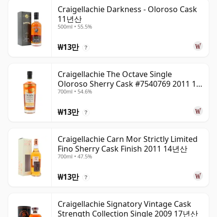
Craigellachie Darkness - Oloroso Cask
11년산
500ml • 55.5%
₩13만
?
Craigellachie The Octave Single
Oloroso Sherry Cask #7540769 2011 13
700ml • 54.6%
년산
₩13만
?
Craigellachie Carn Mor Strictly Limited
Fino Sherry Cask Finish 2011 14년산
700ml • 47.5%
₩13만
?
Craigellachie Signatory Vintage Cask
Strength Collection Single 2009 17년산