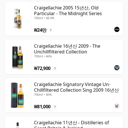
Craigellachie 2005 15년산, Old
Particular - The Midnight Series
700ml • 48.4%
₩24만
?
Craigellachie 16년산 2009 - The
Unchillfiltered Collection
700ml • 46%
₩72,900
?
Craigellachie Signatory Vintage Un-
Chillfiltered Collection Sing 2009 16년산
700ml • 46%
₩81,000
?
Craigellachie 11년산 - Distilleries of