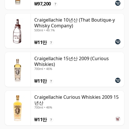
₩97,200
?
Craigellachie 10년산 (That Boutique-y
Whisky Company)
500ml • 49.1%
₩11만
?
Craigellachie 15년산 2009 (Curious
Whiskies)
700ml • 46%
₩11만
?
Craigellachie Curious Whiskies 2009 15
년산
700ml • 46%
₩11만
?