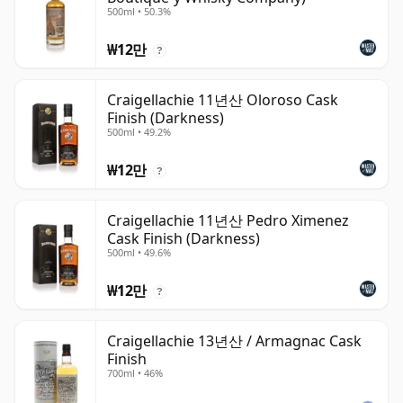
500ml • 50.3%
₩12만
?
Craigellachie 11년산 Oloroso Cask
Finish (Darkness)
500ml • 49.2%
₩12만
?
Craigellachie 11년산 Pedro Ximenez
Cask Finish (Darkness)
500ml • 49.6%
₩12만
?
Craigellachie 13년산 / Armagnac Cask
Finish
700ml • 46%