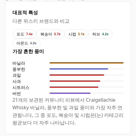
대표적 특성
다른 위스키 브랜드와 비교
포도
복숭아
시럽
허브
7.4x
5.7x
5.1x
4.2x
아몬드
4.0x
가장 흔한 풍미
바닐라
풍부한
과일
사과
시트러스
버번
21개의 보관된 커뮤니티 리뷰에서 Craigellachie
Whisky 바닐라, 풍부한 및 과일 풍미와 가장 자주 연
관됩니다, 그 중 포도, 복숭아 및 시럽은(는) 카테고리
평균보다 더 자주 나타납니다.