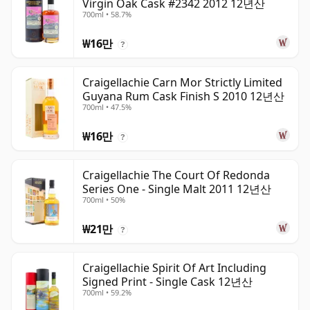
Virgin Oak Cask #2342 2012 12년산
700ml • 58.7%
₩16만
?
Craigellachie Carn Mor Strictly Limited
Guyana Rum Cask Finish S 2010 12년산
700ml • 47.5%
₩16만
?
Craigellachie The Court Of Redonda
Series One - Single Malt 2011 12년산
700ml • 50%
₩21만
?
Craigellachie Spirit Of Art Including
Signed Print - Single Cask 12년산
700ml • 59.2%