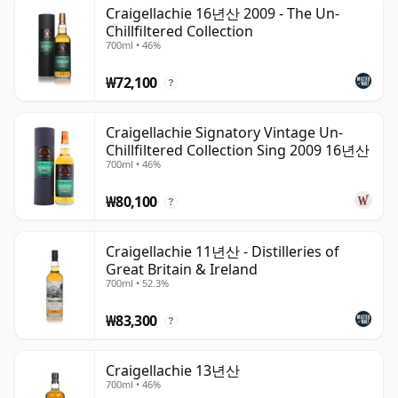
현재 Bacardi 소유의 John Dewar & Sons 산하에 있는
Craigellachie 16년산 2009 - The Un-
Chillfiltered Collection
Craigellachie는 Dewar's 블렌디드 스카치와 밀접하게 연
700ml • 46%
관되어 있지만, 공식 싱글 몰트 라인업은 이 증류소의 강인
한 하우스 스타일에 더 많은 주목을 이끌어냈습니다. 웜텁
₩72,100
?
콘덴서 사용을 포함한 전통적인 생산 방식은 뚜렷한 무게감
과 질감, 그리고 은은한 황 향을 지닌 원액을 만들어내는 데
Craigellachie Signatory Vintage Un-
기여합니다.
Chillfiltered Collection Sing 2009 16년산
700ml • 46%
코어 라인업은 13년, 17년, 23년 숙성 표기 제품으로 구성되
₩80,100
며, 일반적으로 46% ABV로 병입되고 냉각 여과 없이 색소
?
를 첨가하지 않은 상태로 출시됩니다. 이 위스키는 과수원
과일, 몰트, 왁시함, 스파이스, 그리고 감칠맛 나는 깊이감이
Craigellachie 11년산 - Distilleries of
Great Britain & Ireland
어우러진 테이스팅 노트를 보여주며, 많은 Speyside 몰트에
700ml • 52.3%
비해 덜 세련된 느낌을 주지만 그만큼 더욱 인상적인 여운을
남깁니다.
₩83,300
?
Craigellachie는 개성과 깊이 있는 싱글 몰트를 즐기는 위스
Craigellachie 13년산
키 애호가들에게 특히 매력적인 선택입니다. 과일과 오크의
700ml • 46%
균형을 유지하면서도 보다 강건한 시각으로 Speyside의 풍