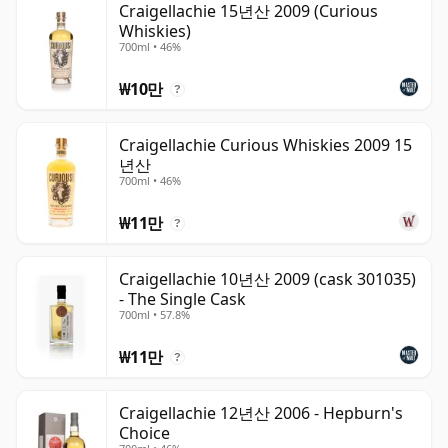
Craigellachie 15년산 2009 (Curious
Whiskies)
700ml • 46%
₩10만
?
Craigellachie Curious Whiskies 2009 15
년산
700ml • 46%
₩11만
?
Craigellachie 10년산 2009 (cask 301035)
- The Single Cask
700ml • 57.8%
₩11만
?
Craigellachie 12년산 2006 - Hepburn's
Choice