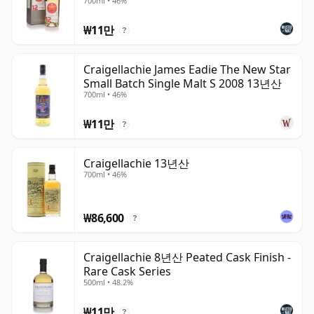
700ml • 46%
₩11만
?
Craigellachie James Eadie The New Star
Small Batch Single Malt S 2008 13년산
700ml • 46%
₩11만
?
Craigellachie 13년산
700ml • 46%
₩86,600
?
Craigellachie 8년산 Peated Cask Finish -
Rare Cask Series
500ml • 48.2%
₩11만
?