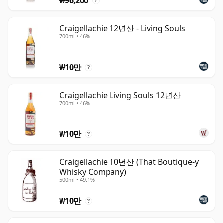
₩96,200
?
Craigellachie 12년산 - Living Souls
700ml • 46%
₩10만
?
Craigellachie Living Souls 12년산
700ml • 46%
₩10만
?
Craigellachie 10년산 (That Boutique-y
Whisky Company)
500ml • 49.1%
₩10만
?