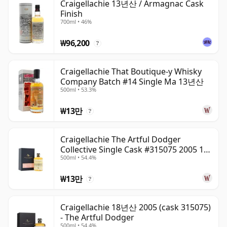
Craigellachie 13년산 / Armagnac Cask
Finish
700ml • 46%
₩96,200
?
Craigellachie That Boutique-y Whisky
Company Batch #14 Single Ma 13년산
500ml • 53.3%
₩13만
?
Craigellachie The Artful Dodger
Collective Single Cask #315075 2005 18
500ml • 54.4%
년산
₩13만
?
Craigellachie 18년산 2005 (cask 315075)
- The Artful Dodger
500ml • 54.4%