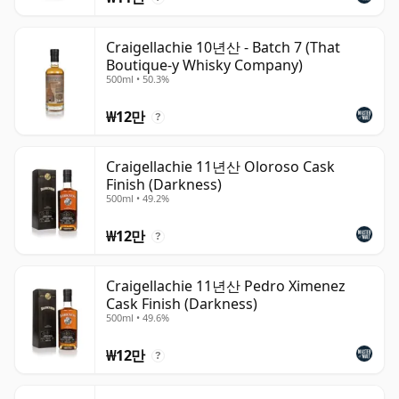
Craigellachie 10년산 - Batch 7 (That
Boutique-y Whisky Company)
500ml • 50.3%
₩12만
?
Craigellachie 11년산 Oloroso Cask
Finish (Darkness)
500ml • 49.2%
₩12만
?
Craigellachie 11년산 Pedro Ximenez
Cask Finish (Darkness)
500ml • 49.6%
₩12만
?