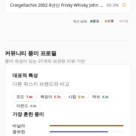
Craigellachie 2002 8년산 Frisky Whisky John Milroy
60.3%
재고 상태:
좋음
보통
적음
커뮤니티 풍미 프로필
풍미 속성이 있는 21개의 보관된 리뷰 기반
대표적 특성
다른 위스키 브랜드와 비교
포도
복숭아
시럽
허브
7.4x
5.7x
5.1x
4.2x
아몬드
4.0x
가장 흔한 풍미
바닐라
풍부한