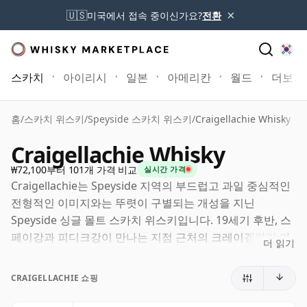
×
🇺🇸
미국에서 접속 중이신가요?
전환
스카치
아이리시
일본
아메리칸
월드
더보기
홈
/
스카치 위스키
/
Speyside 스카치 위스키
/
Craigellachie Whisky
Craigellachie Whisky
₩72,100부터 101개 가격 비교
실시간 가격
Craigellachie는 Speyside 지역의 부드럽고 과일 중심적인
전형적인 이미지와는 뚜렷이 구별되는 개성을 지닌
Speyside 싱글 몰트 스카치 위스키입니다. 19세기 후반, 스
페이강과 피디크강이 만나는 지점 근처의 크레이겔라키 마
더 읽기
을에 설립된 이 증류소는 오랫동안 스카치 블렌딩에서 중요
한 역할을 담당하면서도 독자적인 개성 있는 스타일을 유지
CRAIGELLACHIE 쇼핑
해 왔습니다.