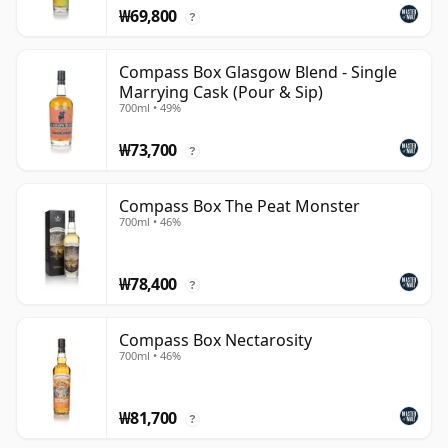
₩69,800
?
Compass Box Glasgow Blend - Single
Marrying Cask (Pour & Sip)
700ml • 49%
₩73,700
?
Compass Box The Peat Monster
700ml • 46%
₩78,400
?
Compass Box Nectarosity
700ml • 46%
₩81,700
?