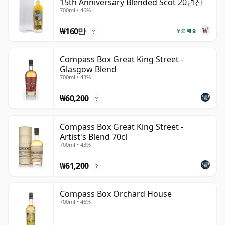
15th Anniversary Blended Scot 20년산
700ml • 46%
₩160만
무료 배송
?
Compass Box Great King Street -
Glasgow Blend
700ml • 43%
₩60,200
?
Compass Box Great King Street -
Artist's Blend 70cl
700ml • 43%
₩61,200
?
Compass Box Orchard House
700ml • 46%