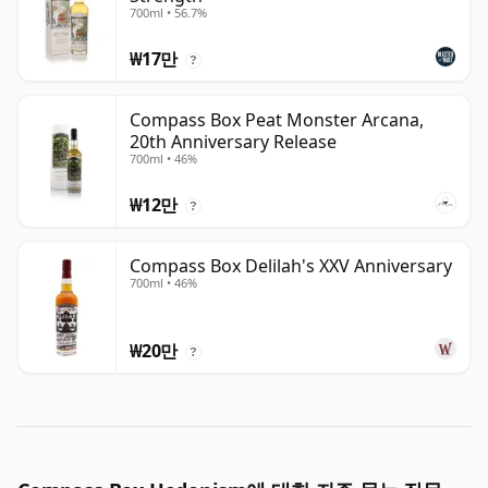
700ml • 56.7%
₩17만
?
Compass Box Peat Monster Arcana,
20th Anniversary Release
700ml • 46%
₩12만
?
Compass Box Delilah's XXV Anniversary
700ml • 46%
₩20만
?