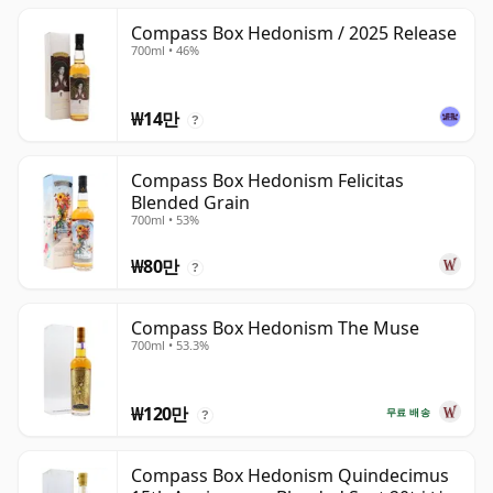
Compass Box Hedonism / 2025 Release
700ml • 46%
₩14만
?
Compass Box Hedonism Felicitas
Blended Grain
700ml • 53%
₩80만
?
Compass Box Hedonism The Muse
700ml • 53.3%
₩120만
무료 배송
?
Compass Box Hedonism Quindecimus