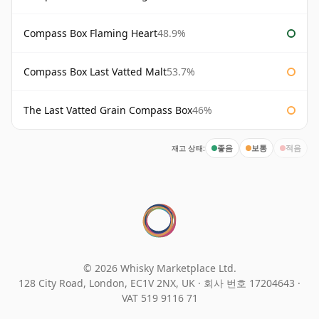
Compass Box Flaming Heart
48.9%
Compass Box Last Vatted Malt
53.7%
The Last Vatted Grain Compass Box
46%
재고 상태:
좋음
보통
적음
© 2026 Whisky Marketplace Ltd.
128 City Road, London, EC1V 2NX, UK ·
회사 번호 17204643
·
VAT 519 9116 71