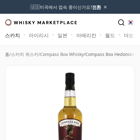
×
🇺🇸
미국에서 접속 중이신가요?
전환
스카치
아이리시
일본
아메리칸
월드
더보기
홈
/
스카치 위스키
/
Compass Box Whisky
/
Compass Box Hedonism