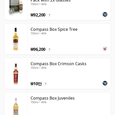
Pack with 2x Glasses
700ml • 46%
₩92,200
?
Compass Box Spice Tree
700ml • 46%
₩96,200
?
Compass Box Crimson Casks
700ml • 46%
₩10만
?
Compass Box Juveniles
700ml • 46%