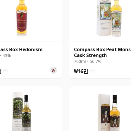
ass Box Hedonism
Compass Box Peat Mons
Cask Strength
• 43%
700ml • 56.7%
만
₩16만
?
?