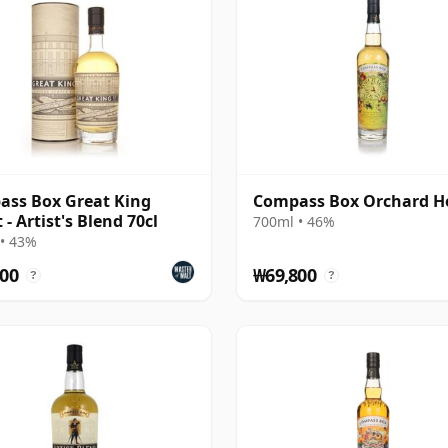
ss Box Great King
Compass Box Orchard H
 - Artist's Blend 70cl
700ml • 46%
• 43%
00
₩69,800
?
?