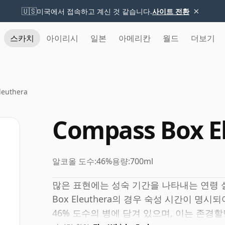
×
🇺🇸
미국에서 접속하고 계신 것 같습니다.
사이트 전환
스카치
아이리시
일본
아메리칸
월드
더보기
leuthera
Compass Box E
알코올 도수:
46%
용량:
700ml
많은 표현에는 성숙 기간을 나타내는 연령 설
Box Eleuthera의 경우 숙성 시간이 명
46% 도수의 병에 담겨 있으며, 이는 존경할