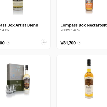
ss Box Artist Blend
Compass Box Nectarosit
• 43%
700ml • 46%
00
₩81,700
?
?