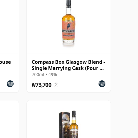
ouse
Compass Box Glasgow Blend -
Single Marrying Cask (Pour &
Sip)
700ml • 49%
₩73,700
?