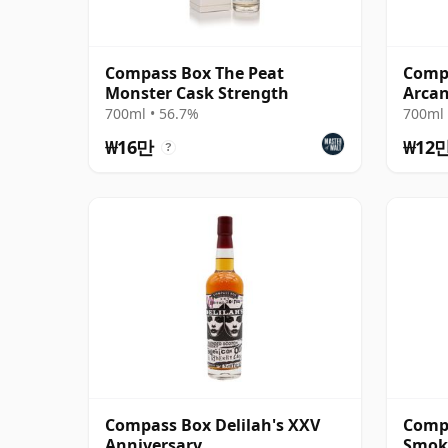
Compass Box The Peat
Comp
Monster Cask Strength
Arcan
Relea
700ml • 56.7%
700ml 
₩16만
₩12
?
Compass Box Delilah's XXV
Compa
Anniversary
Smok