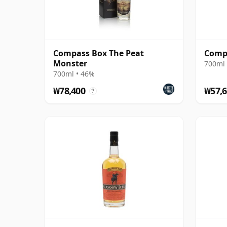
Compass Box The Peat
Compa
Monster
700ml 
700ml • 46%
₩78,400
₩57,6
?