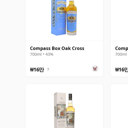
Compass Box Oak Cross
Comp
700ml • 43%
700ml 
₩16만
₩16
?