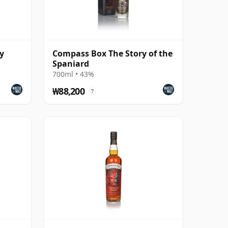
y
Compass Box The Story of the
Spaniard
700ml • 43%
₩88,200
?