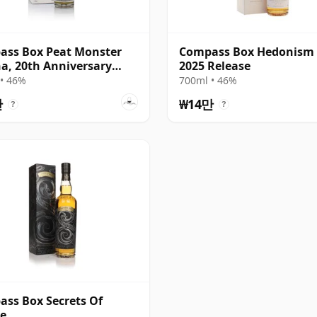
ass Box Peat Monster
Compass Box Hedonism 
a, 20th Anniversary
2025 Release
se
• 46%
700ml • 46%
만
₩14만
?
?
ss Box Secrets Of
e