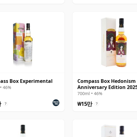
ass Box Experimental
Compass Box Hedonism 
Anniversary Edition 202
• 46%
Annual Rele
700ml • 46%
만
₩15만
?
?