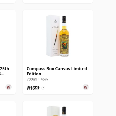
25th
Compass Box Canvas Limited
5
Edition
700ml • 46%
₩16만
?