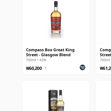
Compass Box Great King
Compa
Street - Glasgow Blend
Street
700ml • 43%
700ml 
₩60,200
₩61,2
?