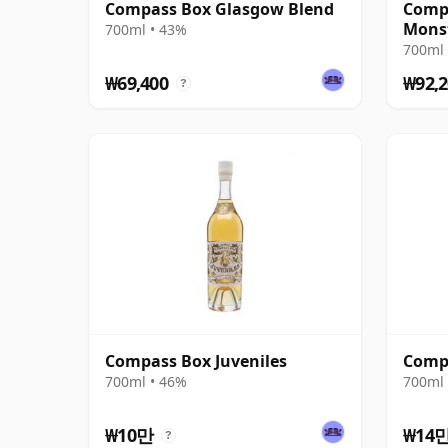
Compass Box Glasgow Blend
Compa
Monst
700ml • 43%
Glass
700ml 
₩69,400
₩92,2
?
Compass Box Juveniles
Comp
700ml • 46%
700ml 
₩10만
₩14
?