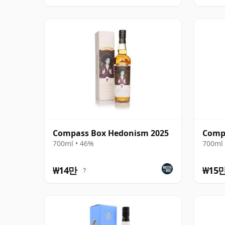
Compass Box Hedonism 2025
Comp
700ml • 46%
700ml 
₩14만
₩15
?