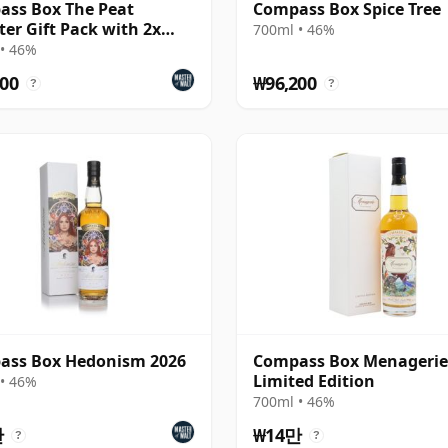
ss Box The Peat
Compass Box Spice Tree
er Gift Pack with 2x
700ml • 46%
es
• 46%
00
₩96,200
?
?
ass Box Hedonism 2026
Compass Box Menagerie
Limited Edition
• 46%
700ml • 46%
만
₩14만
?
?