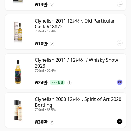
₩13만
?
Clynelish 2011 12년산, Old Particular
Cask #18872
700ml • 48.4%
₩18만
?
Clynelish 2011 / 12년산 / Whisky Show
2023
700ml • 56.4%
₩24만
25% 할인
?
Clynelish 2008 12년산, Spirit of Art 2020
Bottling
700ml • 63.5%
₩36만
?