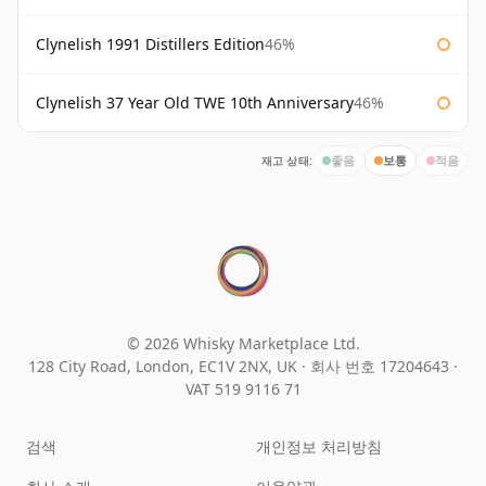
Clynelish 1991 Distillers Edition
46%
Clynelish 37 Year Old TWE 10th Anniversary
46%
재고 상태:
좋음
보통
적음
© 2026 Whisky Marketplace Ltd.
128 City Road, London, EC1V 2NX, UK ·
회사 번호 17204643
·
VAT 519 9116 71
검색
개인정보 처리방침