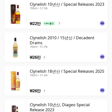
Clynelish 10년산 / Special Releases 2023
700ml • 57.5%
₩22만
10% 할인
?
Clynelish 2010 / 15년산 / Decadent
Drams
700ml • 51.5%
₩26만
?
Clynelish 18년산 / Special Releases 2025
700ml • 51.6%
₩26만
?
Clynelish 10년산, Diageo Special
Release 2023