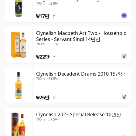
700ml • 52.8%
₩17만
?
Clynelish Macbeth Act Two - Household
Series - Servant Singl 14년산
700ml • 55.1%
₩22만
?
Clynelish Decadent Drams 2010 15년산
700ml • 51.5%
₩26만
?
Clynelish 2023 Special Release 10년산
700ml • 57.5%