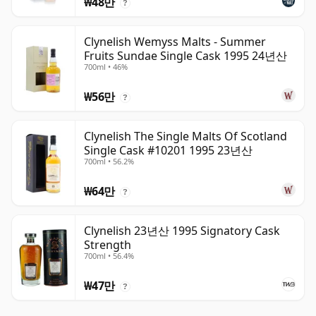
₩48만
?
Clynelish Wemyss Malts - Summer
Fruits Sundae Single Cask 1995 24년산
700ml • 46%
₩56만
?
Clynelish The Single Malts Of Scotland
Single Cask #10201 1995 23년산
700ml • 56.2%
₩64만
?
Clynelish 23년산 1995 Signatory Cask
Strength
700ml • 56.4%
₩47만
?