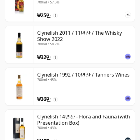
700ml • 57.5%
₩25만
?
Clynelish 2011 / 11년산 / The Whisky
Show 2022
700ml • 58.7%
₩32만
?
Clynelish 1992 / 10년산 / Tanners Wines
700ml • 45%
₩36만
?
Clynelish 14년산 - Flora and Fauna (with
Presentation Box)
700ml • 43%