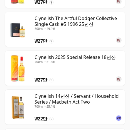
₩27만
?
Clynelish The Artful Dodger Collective
Single Cask #5 1996 25년산
500ml • 49.1%
₩27만
?
Clynelish 2025 Special Release 18년산
700ml • 51.6%
₩27만
?
Clynelish 14년산 / Servant / Household
Series / Macbeth Act Two
700ml • 55.1%
₩22만
?