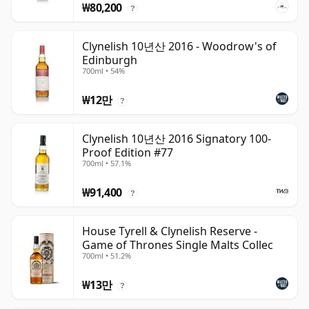
₩80,200
?
Clynelish 10년산 2016 - Woodrow's of
Edinburgh
700ml • 54%
₩12만
?
Clynelish 10년산 2016 Signatory 100-
Proof Edition #77
700ml • 57.1%
₩91,400
?
House Tyrell & Clynelish Reserve -
Game of Thrones Single Malts Collec
700ml • 51.2%
₩13만
?