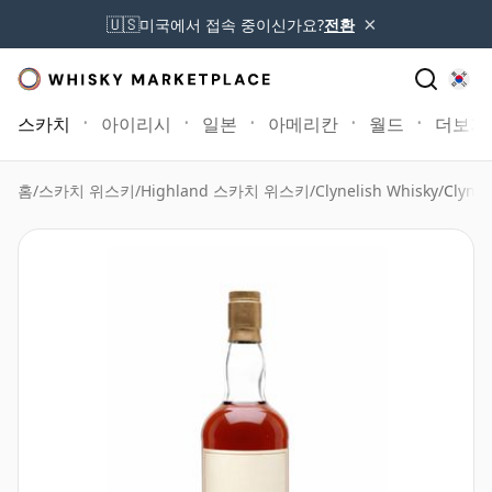
×
🇺🇸
미국에서 접속 중이신가요?
전환
스카치
아이리시
일본
아메리칸
월드
더보기
홈
/
스카치 위스키
/
Highland 스카치 위스키
/
Clynelish Whisky
/
Clyne