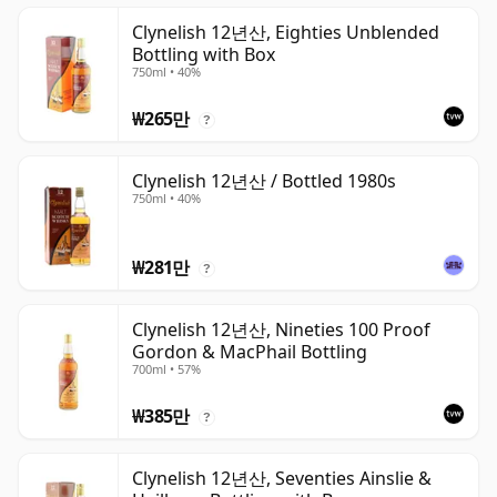
Clynelish 12년산, Eighties Unblended
Bottling with Box
750ml • 40%
₩265만
?
Clynelish 12년산 / Bottled 1980s
750ml • 40%
₩281만
?
Clynelish 12년산, Nineties 100 Proof
Gordon & MacPhail Bottling
700ml • 57%
₩385만
?
Clynelish 12년산, Seventies Ainslie &