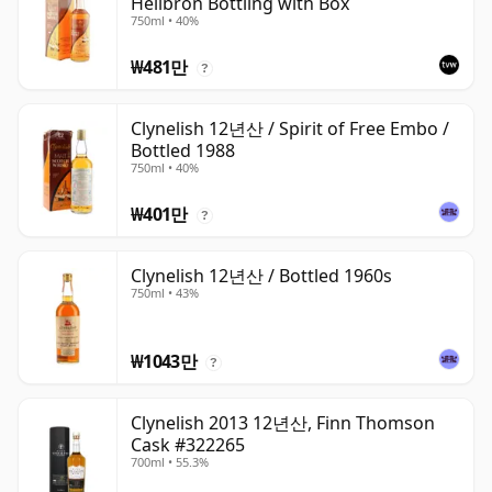
Heilbron Bottling with Box
750ml • 40%
₩481만
?
Clynelish 12년산 / Spirit of Free Embo /
Bottled 1988
750ml • 40%
₩401만
?
Clynelish 12년산 / Bottled 1960s
750ml • 43%
₩1043만
?
Clynelish 2013 12년산, Finn Thomson
Cask #322265
700ml • 55.3%