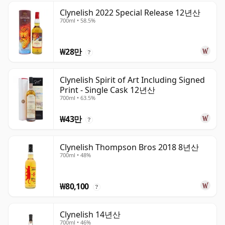
Clynelish 2022 Special Release 12년산
700ml • 58.5%
₩28만
?
Clynelish Spirit of Art Including Signed
Print - Single Cask 12년산
700ml • 63.5%
₩43만
?
Clynelish Thompson Bros 2018 8년산
700ml • 48%
₩80,100
?
Clynelish 14년산
700ml • 46%