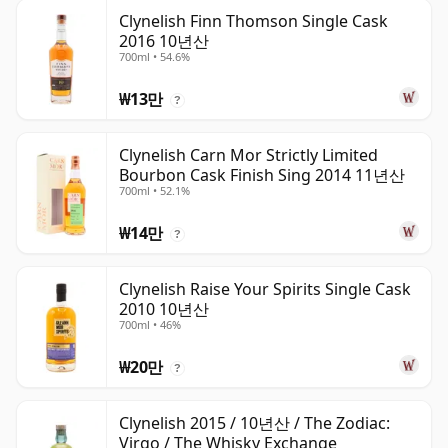
Clynelish Finn Thomson Single Cask
2016 10년산
700ml • 54.6%
₩13만
?
Clynelish Carn Mor Strictly Limited
Bourbon Cask Finish Sing 2014 11년산
700ml • 52.1%
₩14만
?
Clynelish Raise Your Spirits Single Cask
2010 10년산
700ml • 46%
₩20만
?
Clynelish 2015 / 10년산 / The Zodiac:
Virgo / The Whisky Exchange