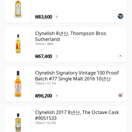
₩83,600
?
Clynelish 8년산, Thompson Bros
Sutherland
700ml • 48%
₩67,400
?
Clynelish Signatory Vintage 100 Proof
Batch #77 Single Malt 2016 10년산
700ml • 57.1%
₩96,200
?
Clynelish 2017 8년산, The Octave Cask
#9051533
700ml • 52.4%