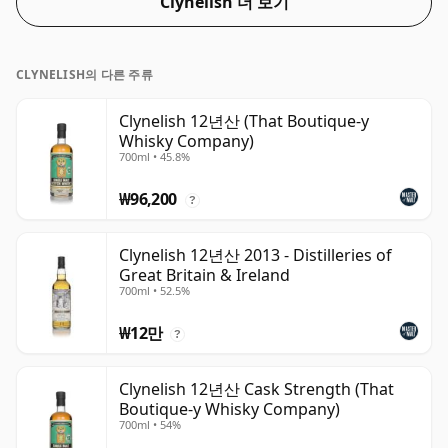
Clynelish 더 보기
CLYNELISH의 다른 주류
Clynelish 12년산 (That Boutique-y
Whisky Company)
700ml • 45.8%
₩96,200
?
Clynelish 12년산 2013 - Distilleries of
Great Britain & Ireland
700ml • 52.5%
₩12만
?
Clynelish 12년산 Cask Strength (That
Boutique-y Whisky Company)
700ml • 54%