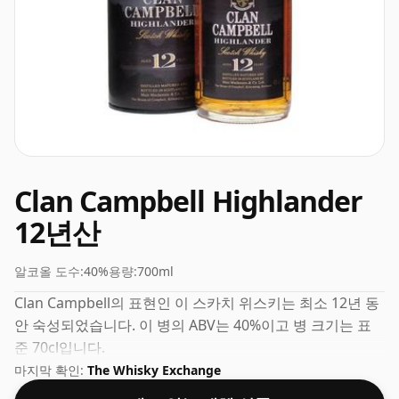
Clan Campbell Highlander
12년산
알코올 도수:
40%
용량:
700ml
Clan Campbell의 표현인 이 스카치 위스키는 최소 12년 동
안 숙성되었습니다. 이 병의 ABV는 40%이고 병 크기는 표
준 70cl입니다.
마지막 확인:
The Whisky Exchange