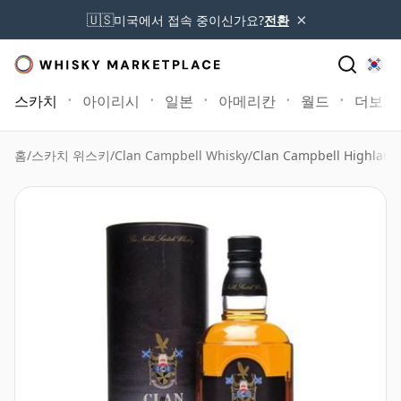
×
🇺🇸
미국에서 접속 중이신가요?
전환
스카치
아이리시
일본
아메리칸
월드
더보기
홈
/
스카치 위스키
/
Clan Campbell Whisky
/
Clan Campbell Highlan