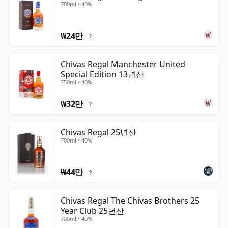
700ml • 40%
₩24만
?
Chivas Regal Manchester United
Special Edition 13년산
750ml • 40%
₩32만
?
Chivas Regal 25년산
700ml • 40%
₩44만
?
Chivas Regal The Chivas Brothers 25
Year Club 25년산
700ml • 40%