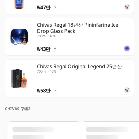
₩47만
?
Chivas Regal 18년산 Pininfarina Ice
Drop Glass Pack
700ml • 40%
₩43만
?
Chivas Regal Original Legend 25년산
700ml • 40%
₩58만
?
CHIVAS 구매처