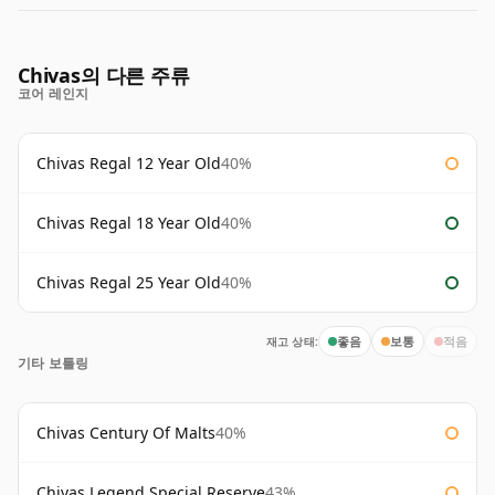
Chivas의 다른 주류
코어 레인지
Chivas Regal 12 Year Old
40%
Chivas Regal 18 Year Old
40%
Chivas Regal 25 Year Old
40%
재고 상태:
좋음
보통
적음
기타 보틀링
Chivas Century Of Malts
40%
Chivas Legend Special Reserve
43%