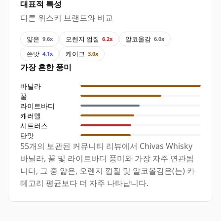
대표적 특성
다른 위스키 브랜드와 비교
얇은
오렌지 껍질
알코올감
9.6x
6.2x
6.0x
쓴맛
케이크
4.1x
3.0x
가장 흔한 풍미
바닐라
꿀
라이트바디
캐러멜
시트러스
단맛
55개의 보관된 커뮤니티 리뷰에서 Chivas Whisky
바닐라, 꿀 및 라이트바디 풍미와 가장 자주 연관됩
니다, 그 중 얇은, 오렌지 껍질 및 알코올감은(는) 카
테고리 평균보다 더 자주 나타납니다.