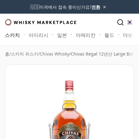
×
🇺🇸
미국에서 접속 중이신가요?
전환
스카치
아이리시
일본
아메리칸
월드
더보기
홈
/
스카치 위스키
/
Chivas Whisky
/
Chivas Regal 12년산 Large Bottle