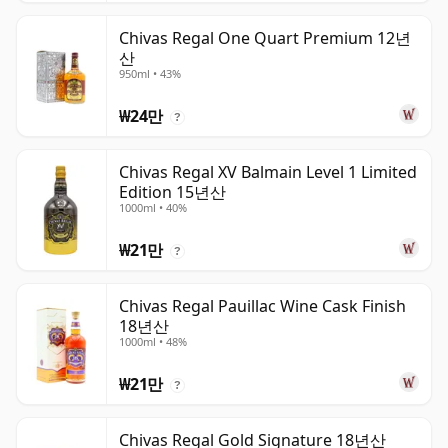
Chivas Regal One Quart Premium 12년
산
950ml • 43%
₩24만
?
Chivas Regal XV Balmain Level 1 Limited
Edition 15년산
1000ml • 40%
₩21만
?
Chivas Regal Pauillac Wine Cask Finish
18년산
1000ml • 48%
₩21만
?
Chivas Regal Gold Signature 18년산