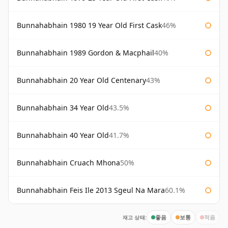
Bunnahabhain 1980 19 Year Old First Cask
46%
Bunnahabhain 1989 Gordon & Macphail
40%
Bunnahabhain 20 Year Old Centenary
43%
Bunnahabhain 34 Year Old
43.5%
Bunnahabhain 40 Year Old
41.7%
Bunnahabhain Cruach Mhona
50%
Bunnahabhain Feis Ile 2013 Sgeul Na Mara
60.1%
재고 상태:
좋음
보통
적음