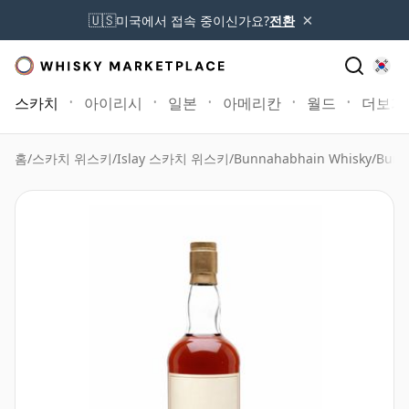
×
🇺🇸
미국에서 접속 중이신가요?
전환
스카치
아이리시
일본
아메리칸
월드
더보기
홈
/
스카치 위스키
/
Islay 스카치 위스키
/
Bunnahabhain Whisky
/
Bunn