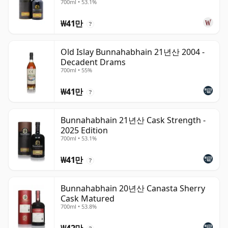
700ml • 53.1%
₩41만
?
Old Islay Bunnahabhain 21년산 2004 -
Decadent Drams
700ml • 55%
₩41만
?
Bunnahabhain 21년산 Cask Strength -
2025 Edition
700ml • 53.1%
₩41만
?
Bunnahabhain 20년산 Canasta Sherry
Cask Matured
700ml • 53.8%