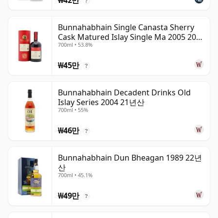
₩42만
?
Bunnahabhain Single Canasta Sherry
Cask Matured Islay Single Ma 2005 20년
700ml • 53.8%
산
₩45만
?
Bunnahabhain Decadent Drinks Old
Islay Series 2004 21년산
700ml • 55%
₩46만
?
Bunnahabhain Dun Bheagan 1989 22년
산
700ml • 45.1%
₩49만
?