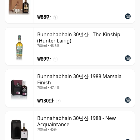
₩88만
?
Bunnahabhain 30년산 - The Kinship
(Hunter Laing)
700ml • 48.5%
₩89만
?
Bunnahabhain 30년산 1988 Marsala
Finish
700ml • 47.4%
₩130만
?
Bunnahabhain 30년산 1988 - New
Acquaintance
700ml • 45%