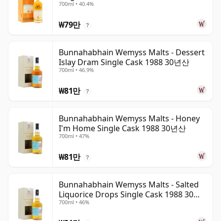
700ml • 40.4%
₩79만
?
Bunnahabhain Wemyss Malts - Dessert
Islay Dram Single Cask 1988 30년산
700ml • 46.9%
₩81만
?
Bunnahabhain Wemyss Malts - Honey
I'm Home Single Cask 1988 30년산
700ml • 47%
₩81만
?
Bunnahabhain Wemyss Malts - Salted
Liquorice Drops Single Cask 1988 30년
700ml • 46%
산