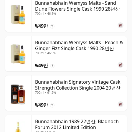
Bunnahabhain Wemyss Malts - Sand
Dune Flowers Single Cask 1990 28년산
700ml • 46.5%
₩49만
?
Bunnahabhain Wemyss Malts - Peach &
Ginger Fizz Single Cask 1990 28년산
700ml • 46.9%
₩49만
?
Bunnahabhain Signatory Vintage Cask
Strength Collection Single 2004 20년산
700ml • 61.2%
₩49만
?
Bunnahabhain 1989 22년산, Bladnoch
Forum 2012 Limited Edition
700ml • 50.5%