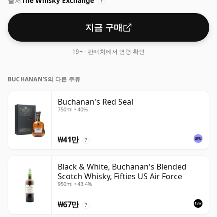
출처
The Whisky Exchange
?
지금 구매
19+ · 판매처에서 연령 확인
BUCHANAN'S의 다른 주류
Buchanan's Red Seal
750ml • 40%
₩41만
?
Black & White, Buchanan's Blended
Scotch Whisky, Fifties US Air Force
950ml • 43.4%
₩67만
?