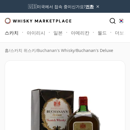
×
🇺🇸
미국에서 접속 중이신가요?
전환
스카치
아이리시
일본
아메리칸
월드
더보기
홈
/
스카치 위스키
/
Buchanan's Whisky
/
Buchanan's Deluxe