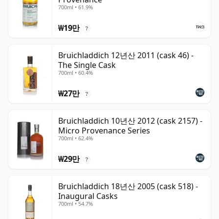
700ml • 61.9%
₩19만
?
Bruichladdich 12년산 2011 (cask 46) -
The Single Cask
700ml • 60.4%
₩27만
?
Bruichladdich 10년산 2012 (cask 2157) -
Micro Provenance Series
700ml • 62.4%
₩29만
?
Bruichladdich 18년산 2005 (cask 518) -
Inaugural Casks
700ml • 54.7%