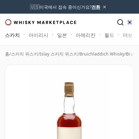
×
🇺🇸
미국에서 접속 중이신가요?
전환
스카치
아이리시
일본
아메리칸
월드
더보기
홈
/
스카치 위스키
/
Islay 스카치 위스키
/
Bruichladdich Whisky
/
Bruich