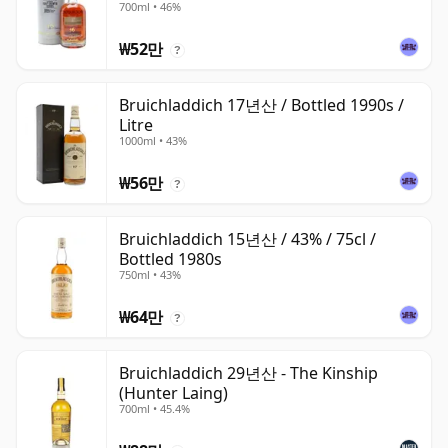
700ml • 46%
₩52만
?
Bruichladdich 17년산 / Bottled 1990s /
Litre
1000ml • 43%
₩56만
?
Bruichladdich 15년산 / 43% / 75cl /
Bottled 1980s
750ml • 43%
₩64만
?
Bruichladdich 29년산 - The Kinship
(Hunter Laing)
700ml • 45.4%