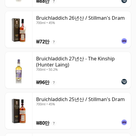
₩88만
?
Bruichladdich 26년산 / Stillman's Dram
700ml • 45%
₩72만
?
Bruichladdich 27년산 - The Kinship
(Hunter Laing)
700ml • 50.2%
₩96만
?
Bruichladdich 25년산 / Stillman's Dram
700ml • 45%
₩80만
?