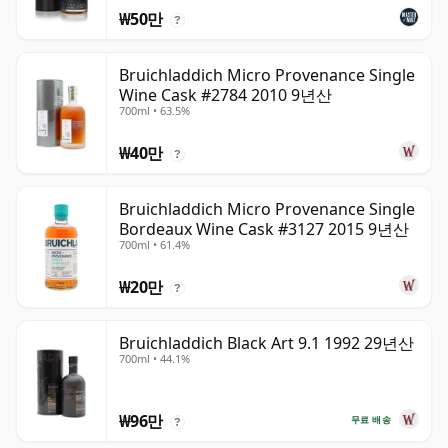
₩50만
?
Bruichladdich Micro Provenance Single
Wine Cask #2784 2010 9년산
700ml • 63.5%
₩40만
?
Bruichladdich Micro Provenance Single
Bordeaux Wine Cask #3127 2015 9년산
700ml • 61.4%
₩20만
?
Bruichladdich Black Art 9.1 1992 29년산
700ml • 44.1%
₩96만
무료 배송
?