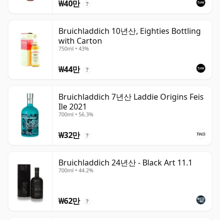
₩40만
?
Bruichladdich 10년산, Eighties Bottling
with Carton
750ml • 43%
₩44만
?
Bruichladdich 7년산 Laddie Origins Feis
Ile 2021
700ml • 56.3%
₩32만
?
Bruichladdich 24년산 - Black Art 11.1
700ml • 44.2%
₩62만
?