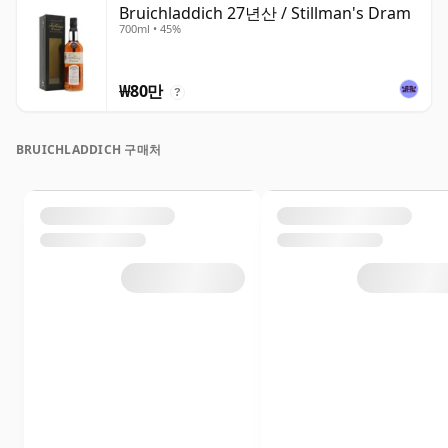
Bruichladdich 27년산 / Stillman's Dram
700ml • 45%
₩80만
?
BRUICHLADDICH 구매처