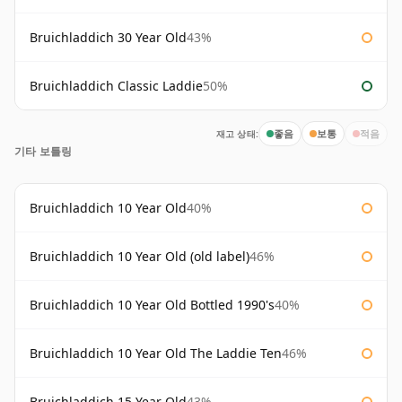
Bruichladdich 30 Year Old
43%
Bruichladdich Classic Laddie
50%
재고 상태:
좋음
보통
적음
기타 보틀링
Bruichladdich 10 Year Old
40%
Bruichladdich 10 Year Old (old label)
46%
Bruichladdich 10 Year Old Bottled 1990's
40%
Bruichladdich 10 Year Old The Laddie Ten
46%
Bruichladdich 15 Year Old
43%