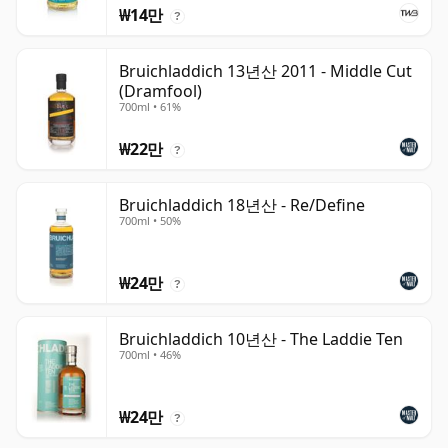
₩14만
?
Bruichladdich 13년산 2011 - Middle Cut
(Dramfool)
700ml • 61%
₩22만
?
Bruichladdich 18년산 - Re/Define
700ml • 50%
₩24만
?
Bruichladdich 10년산 - The Laddie Ten
700ml • 46%
₩24만
?