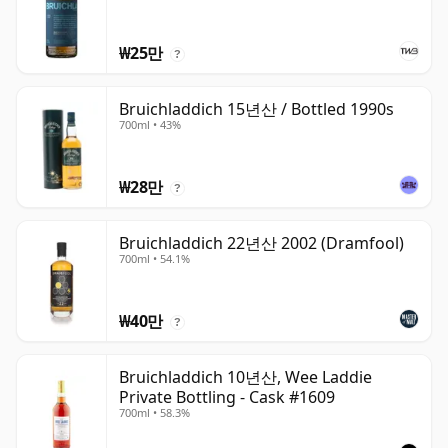
₩25만
?
Bruichladdich 15년산 / Bottled 1990s
700ml • 43%
₩28만
?
Bruichladdich 22년산 2002 (Dramfool)
700ml • 54.1%
₩40만
?
Bruichladdich 10년산, Wee Laddie
Private Bottling - Cask #1609
700ml • 58.3%