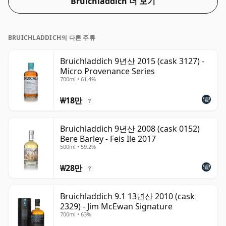
Bruichladdich 더 보기
BRUICHLADDICH의 다른 주류
Bruichladdich 9년산 2015 (cask 3127) -
Micro Provenance Series
700ml • 61.4%
₩18만
?
Bruichladdich 9년산 2008 (cask 0152)
Bere Barley - Feis Ile 2017
500ml • 59.2%
₩28만
?
Bruichladdich 9.1 13년산 2010 (cask
2329) - Jim McEwan Signature
700ml • 63%