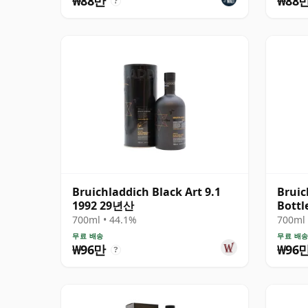
₩88만
₩88
?
Bruichladdich Black Art 9.1
Bruic
1992 29년산
Bottl
1991
700ml • 44.1%
700ml 
무료 배송
무료 배
₩96만
₩96
?