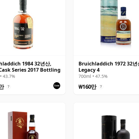
hladdich 1984 32년산,
Bruichladdich 1972 32
Cask Series 2017 Bottling
Legacy 4
• 43.7%
700ml • 47.5%
4만
₩160만
?
?