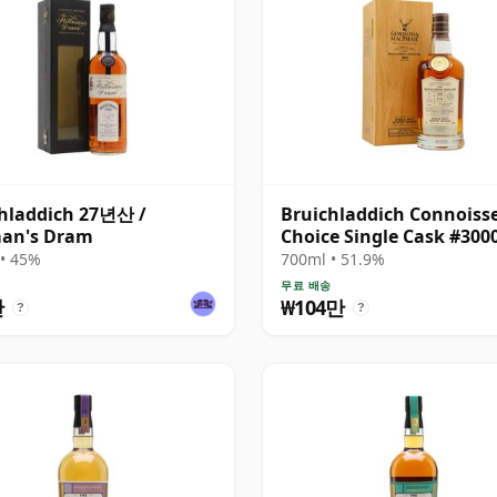
hladdich 27년산 /
Bruichladdich Connoiss
man's Dram
Choice Single Cask #300
30년산
• 45%
700ml • 51.9%
무료 배송
만
₩104만
?
?