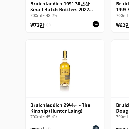
Bruichladdich 1991 30년산,
Bruic
Small Batch Bottlers 2022
1993
Single Cask
700ml • 48.2%
700ml 
₩72만
₩62
?
Bruichladdich 29년산 - The
Bruic
Kinship (Hunter Laing)
Dougl
10859
700ml • 45.4%
700ml 