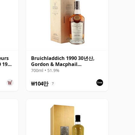
eurs
Bruichladdich 1990 30년산,
0 1990
Gordon & Macphail
Connoisseurs Choice - Sherry
700ml • 51.9%
Hogshead #3000
₩104만
?