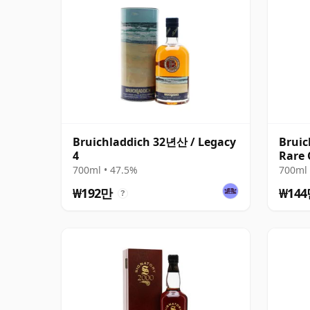
Bruichladdich 32년산 / Legacy
Bruic
4
Rare 
700ml • 47.5%
700ml 
₩192만
₩14
?