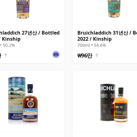
hladdich 27년산 / Bottled
Bruichladdich 31년산 / B
/ Kinship
2022 / Kinship
• 50.2%
700ml • 54.6%
만
₩96만
?
?