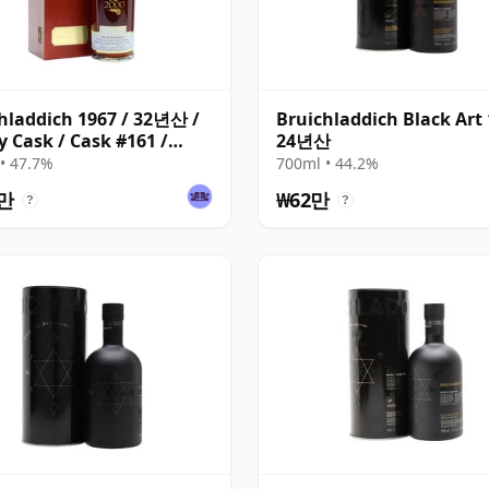
hladdich 1967 / 32년산 /
Bruichladdich Black Art 
y Cask / Cask #161 /
24년산
tory
• 47.7%
700ml • 44.2%
1만
₩62만
?
?