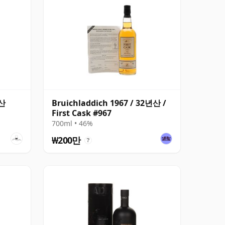
년산
Bruichladdich 1967 / 32년산 /
First Cask #967
700ml • 46%
₩200만
?