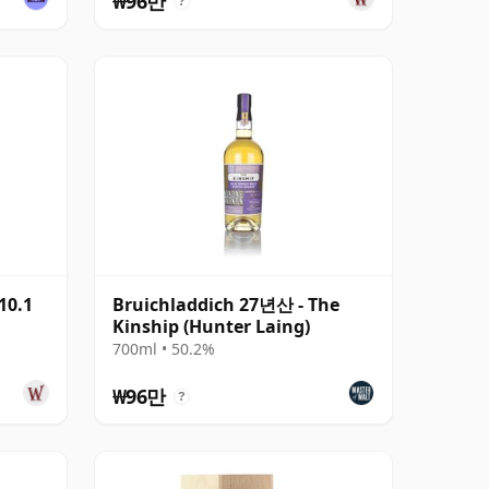
₩96만
?
10.1
Bruichladdich 27년산 - The
Kinship (Hunter Laing)
700ml • 50.2%
₩96만
?