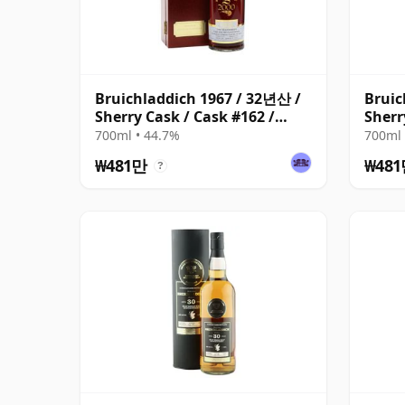
Bruichladdich 1967 / 32년산 /
Bruic
Sherry Cask / Cask #162 /
Sherr
Signatory
Signa
700ml • 44.7%
700ml 
₩481만
₩48
?