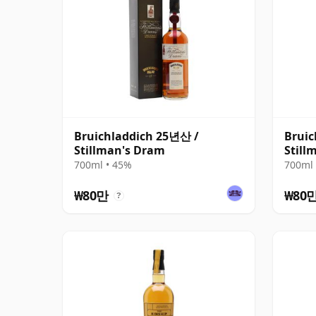
Bruichladdich 25년산 /
Bruic
Stillman's Dram
Still
700ml • 45%
700ml 
₩80만
₩80
?