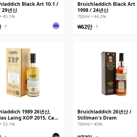
hladdich Black Art 10.1 /
Bruichladdich Black Art 
 / 29년산
1998 / 24년산
• 45.1%
700ml • 44.2%
만
₩62만
?
?
hladdich 1989 26년산,
Bruichladdich 26년산 /
as Laing XOP 2015, Cask
Stillman's Dram
• 52.1%
700ml • 45%