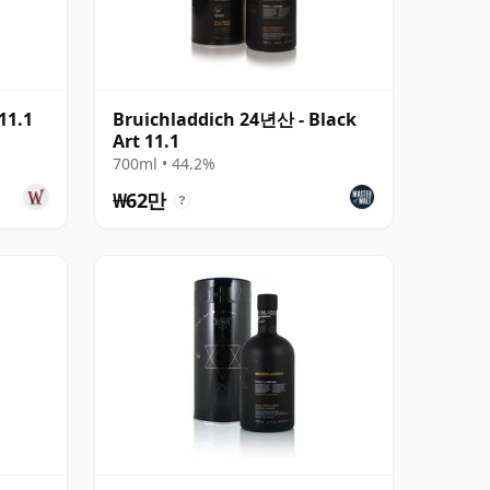
11.1
Bruichladdich 24년산 - Black
Art 11.1
700ml • 44.2%
₩62만
?