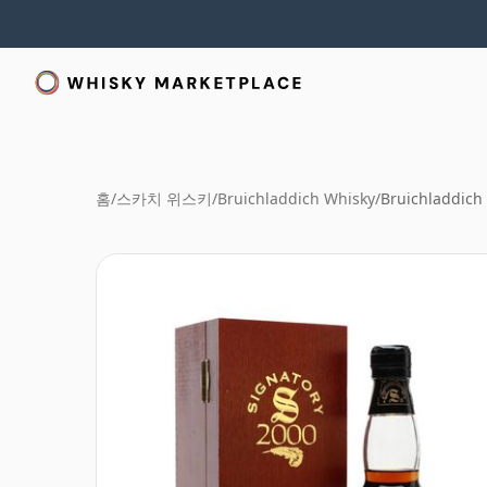
홈
/
스카치 위스키
/
Bruichladdich Whisky
/
Bruichladdich