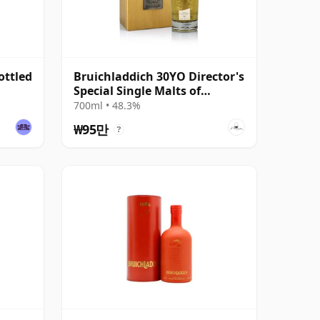
ottled
Bruichladdich 30YO Director's
Special Single Malts of
Scotland
700ml • 48.3%
₩95만
?