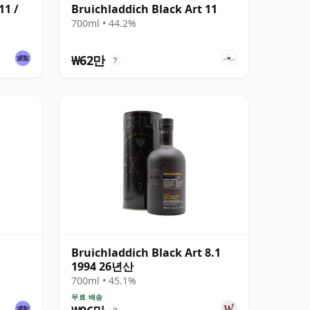
11 /
Bruichladdich Black Art 11
700ml • 44.2%
₩62만
?
Bruichladdich Black Art 8.1
1994 26년산
700ml • 45.1%
무료 배송