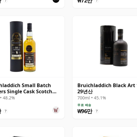
만
₩72만
?
?
hladdich Small Batch
Bruichladdich Black Art 
ers Single Cask Scotch
29년산
 30년산
• 48.2%
700ml • 45.1%
송
무료 배송
만
₩96만
?
?