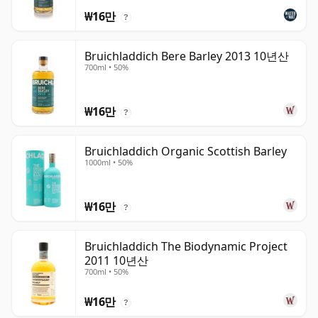
₩16만
?
Bruichladdich Bere Barley 2013 10년산
700ml • 50%
₩16만
?
Bruichladdich Organic Scottish Barley
1000ml • 50%
₩16만
?
Bruichladdich The Biodynamic Project
2011 10년산
700ml • 50%
₩16만
?