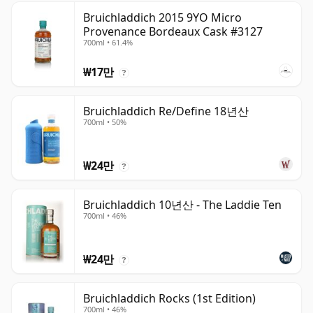
Bruichladdich 2015 9YO Micro
Provenance Bordeaux Cask #3127
700ml • 61.4%
₩17만
?
Bruichladdich Re/Define 18년산
700ml • 50%
₩24만
?
Bruichladdich 10년산 - The Laddie Ten
700ml • 46%
₩24만
?
Bruichladdich Rocks (1st Edition)
700ml • 46%