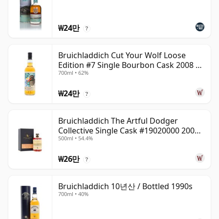
₩24만
?
Bruichladdich Cut Your Wolf Loose
Edition #7 Single Bourbon Cask 2008 14
700ml • 62%
년산
₩24만
?
Bruichladdich The Artful Dodger
Collective Single Cask #19020000 2001
500ml • 54.4%
22년산
₩26만
?
Bruichladdich 10년산 / Bottled 1990s
700ml • 40%