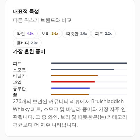
대표적 특성
다른 위스키 브랜드와 비교
와인
보리
따뜻한
피트
4.6x
3.6x
3.0x
2.2x
풀바디
2.0x
가장 흔한 풍미
피트
스모크
바닐라
과일
풍부한
꿀
276개의 보관된 커뮤니티 리뷰에서 Bruichladdich
Whisky 피트, 스모크 및 바닐라 풍미와 가장 자주 연
관됩니다, 그 중 와인, 보리 및 따뜻한은(는) 카테고리
평균보다 더 자주 나타납니다.