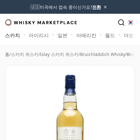
×
🇺🇸
미국에서 접속 중이신가요?
전환
스카치
아이리시
일본
아메리칸
월드
더보기
홈
/
스카치 위스키
/
Islay 스카치 위스키
/
Bruichladdich Whisky
/
Bruic