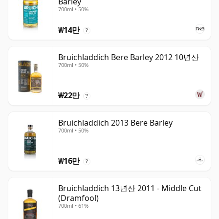
Barley
700ml • 50%
₩14만
?
Bruichladdich Bere Barley 2012 10년산
700ml • 50%
₩22만
?
Bruichladdich 2013 Bere Barley
700ml • 50%
₩16만
?
Bruichladdich 13년산 2011 - Middle Cut
(Dramfool)
700ml • 61%