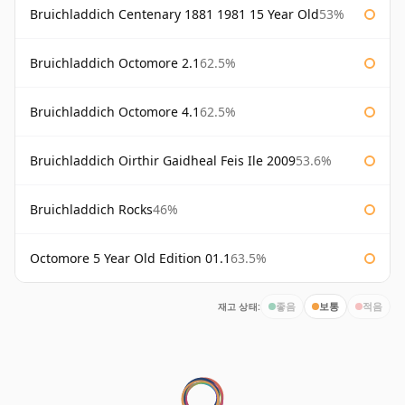
Bruichladdich Centenary 1881 1981 15 Year Old
53%
Bruichladdich Octomore 2.1
62.5%
Bruichladdich Octomore 4.1
62.5%
Bruichladdich Oirthir Gaidheal Feis Ile 2009
53.6%
Bruichladdich Rocks
46%
Octomore 5 Year Old Edition 01.1
63.5%
재고 상태:
좋음
보통
적음