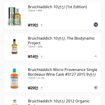
Bruichladdich 10년산 (1st Edition)
700ml • 46%
₩19만
?
Bruichladdich 10년산, The Biodynamic
Project
700ml • 50%
₩14만
?
Bruichladdich Micro Provenance Single
Bordeaux Wine Cask #3127 2015 9년산
700ml • 61.4%
₩20만
?
Bruichladdich 10년산 2012 Organic