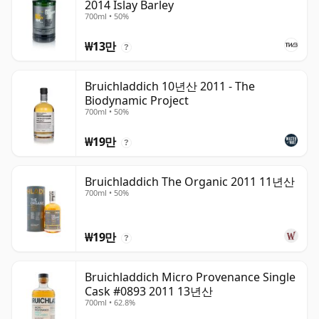
2014 Islay Barley
700ml • 50%
₩13만
?
Bruichladdich 10년산 2011 - The
Biodynamic Project
700ml • 50%
₩19만
?
Bruichladdich The Organic 2011 11년산
700ml • 50%
₩19만
?
Bruichladdich Micro Provenance Single
Cask #0893 2011 13년산
700ml • 62.8%