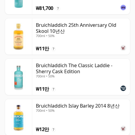
₩81,700
?
Bruichladdich 25th Anniversary Old
Skool 10년산
700ml • 50%
₩11만
?
Bruichladdich The Classic Laddie -
Sherry Cask Edition
700ml • 50%
₩11만
?
Bruichladdich Islay Barley 2014 8년산
700ml • 50%
₩12만
?