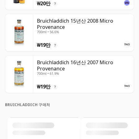
₩20만
?
Bruichladdich 15년산 2008 Micro
Provenance
700ml • 56.6%
₩19만
?
Bruichladdich 16년산 2007 Micro
Provenance
700ml • 61.9%
₩19만
?
BRUICHLADDICH 구매처