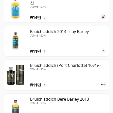
산
700ml • 50%
₩14만
?
Bruichladdich 2014 Islay Barley
700ml • 50%
₩11만
?
Bruichladdich (Port Charlotte) 10년산
700ml • 50%
₩11만
?
Bruichladdich Bere Barley 2013
700ml • 50%