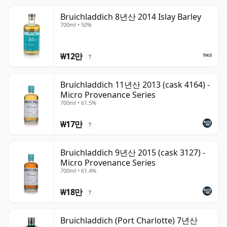
Bruichladdich 8년산 2014 Islay Barley
700ml • 50%
₩12만
?
Bruichladdich 11년산 2013 (cask 4164) -
Micro Provenance Series
700ml • 61.5%
₩17만
?
Bruichladdich 9년산 2015 (cask 3127) -
Micro Provenance Series
700ml • 61.4%
₩18만
?
Bruichladdich (Port Charlotte) 7년산