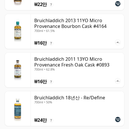
₩22만
?
Bruichladdich 2013 11YO Micro
Provenance Bourbon Cask #4164
700ml • 61.5%
₩16만
?
Bruichladdich 2011 13YO Micro
Provenance Fresh Oak Cask #0893
700ml • 62.8%
₩16만
?
Bruichladdich 18년산 - Re/Define
700ml • 50%
₩24만
?