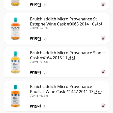
₩19만
?
Bruichladdich Micro Provenance St
Estephe Wine Cask #0065 2014 10년산
700ml • 62.7%
₩19만
?
Bruichladdich Micro Provenance Single
Cask #4164 2013 11년산
700ml • 61.5%
₩19만
?
Bruichladdich Micro Provenance
Pauillac Wine Cask #1447 2011 13년산
700ml • 60.8%
₩19만
?