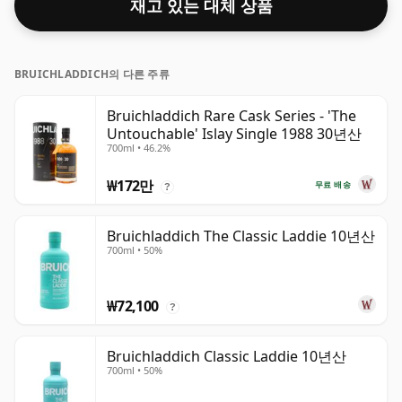
재고 있는 대체 상품
BRUICHLADDICH의 다른 주류
Bruichladdich Rare Cask Series - 'The
Untouchable' Islay Single 1988 30년산
700ml • 46.2%
₩172만
무료 배송
?
Bruichladdich The Classic Laddie 10년산
700ml • 50%
₩72,100
?
Bruichladdich Classic Laddie 10년산
700ml • 50%