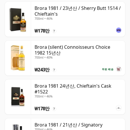
Brora 1981 / 23년산 / Sherry Butt 1514 /
Chieftain's
700ml • 46%
₩178만
?
Brora (silent) Connoisseurs Choice
1982 15년산
700ml • 40%
₩243만
무료 배송
?
Brora 1981 24년산, Chieftain's Cask
#1522
700ml • 46%
₩178만
?
Brora 1981 / 21년산 / Signatory
700ml • 46%