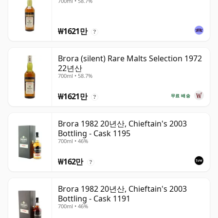
700ml • 58.7%
₩1621만
?
Brora (silent) Rare Malts Selection 1972
22년산
700ml • 58.7%
₩1621만
무료 배송
?
Brora 1982 20년산, Chieftain's 2003
Bottling - Cask 1195
700ml • 46%
₩162만
?
Brora 1982 20년산, Chieftain's 2003
Bottling - Cask 1191
700ml • 46%