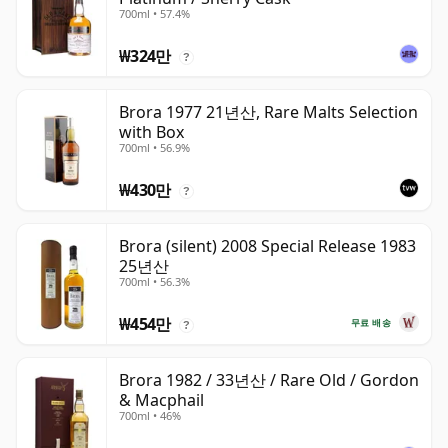
700ml • 57.4%
₩324만
?
Brora 1977 21년산, Rare Malts Selection
with Box
700ml • 56.9%
₩430만
?
Brora (silent) 2008 Special Release 1983
25년산
700ml • 56.3%
₩454만
무료 배송
?
Brora 1982 / 33년산 / Rare Old / Gordon
& Macphail
700ml • 46%