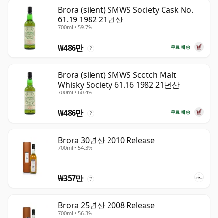
Brora (silent) SMWS Society Cask No.
61.19 1982 21년산
700ml • 59.7%
₩486만
무료 배송
?
Brora (silent) SMWS Scotch Malt
Whisky Society 61.16 1982 21년산
700ml • 60.4%
₩486만
무료 배송
?
Brora 30년산 2010 Release
700ml • 54.3%
₩357만
?
Brora 25년산 2008 Release
700ml • 56.3%