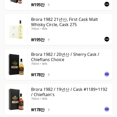
₩195만
?
Brora 1982 21년산, First Cask Malt
Whisky Circle, Cask 275
700ml • 46%
₩195만
?
Brora 1982 / 20년산 / Sherry Cask /
Chieftans Choice
700ml • 46%
₩178만
?
Brora 1982 / 19년산 / Cask #1189+1192
/ Chieftain's
700ml • 46%
₩178만
?