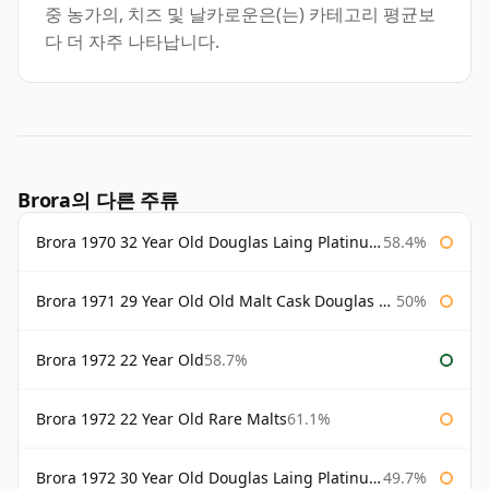
중 농가의, 치즈 및 날카로운은(는) 카테고리 평균보
다 더 자주 나타납니다.
Brora의 다른 주류
Brora 1970 32 Year Old Douglas Laing Platinum Selection
58.4%
Brora 1971 29 Year Old Old Malt Cask Douglas Laing
50%
Brora 1972 22 Year Old
58.7%
Brora 1972 22 Year Old Rare Malts
61.1%
Brora 1972 30 Year Old Douglas Laing Platinum Selection
49.7%