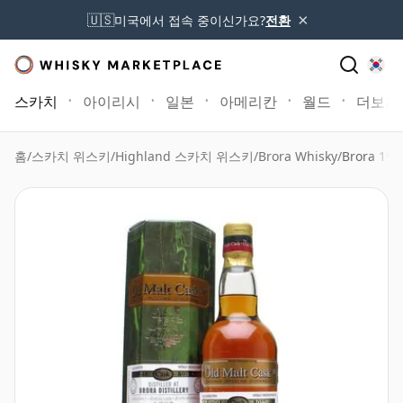
×
🇺🇸
미국에서 접속 중이신가요?
전환
스카치
아이리시
일본
아메리칸
월드
더보기
홈
/
스카치 위스키
/
Highland 스카치 위스키
/
Brora Whisky
/
Brora 198