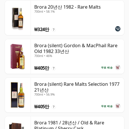
Brora 20년산 1982 - Rare Malts
700ml • 58.1%
₩324만
?
Brora (silent) Gordon & MacPhail Rare
Old 1982 33년산
700ml • 46%
₩405만
무료 배송
?
Brora (silent) Rare Malts Selection 1977
21년산
700ml • 56.9%
₩405만
무료 배송
?
Brora 1981 / 28년산 / Old & Rare
Platinum / Sherry Cask