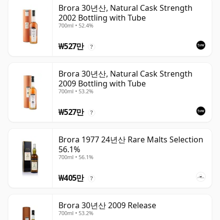
Brora 30년산, Natural Cask Strength
2002 Bottling with Tube
700ml • 52.4%
₩527만
?
Brora 30년산, Natural Cask Strength
2009 Bottling with Tube
700ml • 53.2%
₩527만
?
Brora 1977 24년산 Rare Malts Selection
56.1%
700ml • 56.1%
₩405만
?
Brora 30년산 2009 Release
700ml • 53.2%