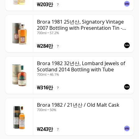
₩203만
?
Brora 1981 25년산, Signatory Vintage
2007 Bottling with Presentation Tin -
700ml • 57.2%
Cask 1518
₩284만
?
Brora 1982 32년산, Lombard Jewels of
Scotland 2014 Bottling with Tube
700ml • 46.1%
₩316만
?
Brora 1982 / 21년산 / Old Malt Cask
700ml • 50%
₩243만
?