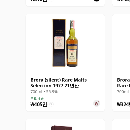
Brora (silent) Rare Malts
Brora
Selection 1977 21년산
Rare 
700ml • 56.9%
700ml 
무료 배송
₩405만
₩32
?