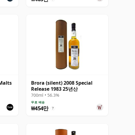
Malts
Brora (silent) 2008 Special
Release 1983 25년산
700ml • 56.3%
무료 배송
₩454만
?