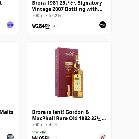
t
Brora 1981 25년산, Signatory
Vintage 2007 Bottling with
Presentation Tin - Cask 1518
700ml • 57.2%
₩284만
?
 Malts
Brora (silent) Gordon &
MacPhail Rare Old 1982 33년
산
700ml • 46%
무료 배송
₩405만
?