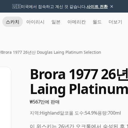
×
🇺🇸
미국에서 접속하고 계신 것 같습니다.
사이트 전환
스카치
아이리시
일본
아메리칸
월드
더보기
/
Brora 1977 26년산 Douglas Laing Platinum Selection
Brora 1977 26
Laing Platinum
₩567만에 판매
지역:
Highland
알코올 도수:
54.9%
용량:
700ml
이 위스키는 26년간 오크통에서 숙성된 후 1