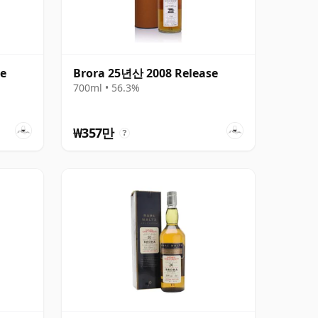
se
Brora 25년산 2008 Release
700ml • 56.3%
₩357만
?