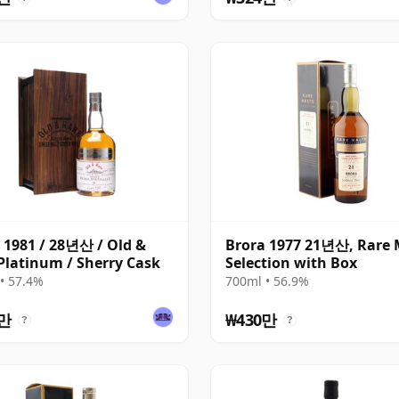
 1981 / 28년산 / Old &
Brora 1977 21년산, Rare 
Platinum / Sherry Cask
Selection with Box
• 57.4%
700ml • 56.9%
4만
₩430만
?
?