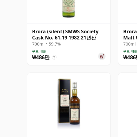
Brora (silent) SMWS Society
Brora
Cask No. 61.19 1982 21년산
Malt 
1982
700ml • 59.7%
700ml 
무료 배송
무료 배
₩486만
₩48
?