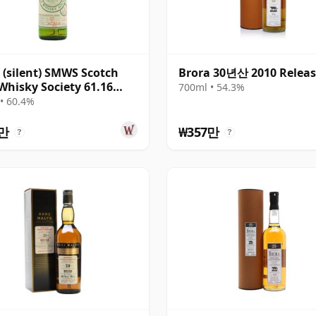
 (silent) SMWS Scotch
Brora 30년산 2010 Relea
Whisky Society 61.16
700ml • 54.3%
 21년산
• 60.4%
송
6만
₩357만
?
?