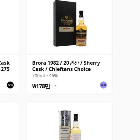
Cask
Brora 1982 / 20년산 / Sherry
 275
Cask / Chieftans Choice
700ml • 46%
₩178만
?