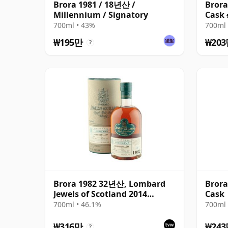
Brora 1981 / 18년산 /
Brora
Millennium / Signatory
Cask 
700ml • 43%
700ml 
₩195만
₩20
?
Brora 1982 32년산, Lombard
Brora
Jewels of Scotland 2014
Cask
Bottling with Tube
700ml • 46.1%
700ml 
₩316만
₩24
?