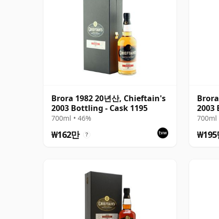
Brora 1982 20년산, Chieftain's
Brora
2003 Bottling - Cask 1195
2003 
700ml • 46%
700ml 
₩162만
₩19
?