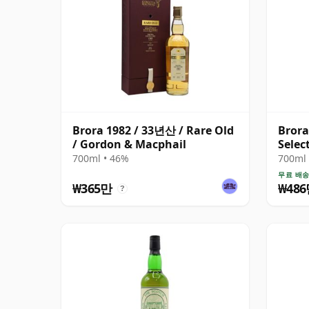
Brora 1982 / 33년산 / Rare Old
Brora
/ Gordon & Macphail
Selec
700ml • 46%
700ml 
무료 배
₩365만
₩48
?