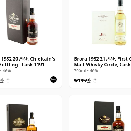
 1982 20년산, Chieftain's
Brora 1982 21년산, First 
Bottling - Cask 1191
Malt Whisky Circle, Cask
• 46%
700ml • 46%
5만
₩195만
?
?