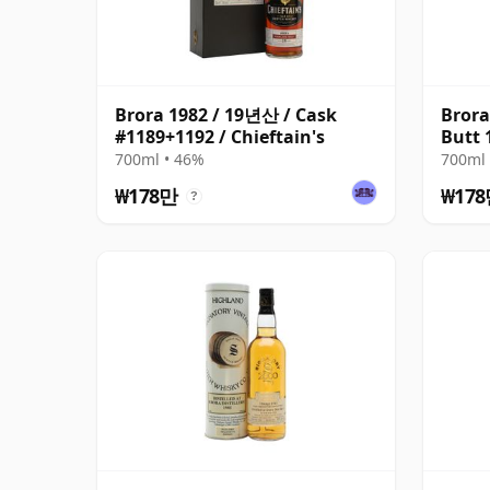
Brora 1982 / 19년산 / Cask
Brora
#1189+1192 / Chieftain's
Butt 
700ml • 46%
700ml 
₩178만
₩17
?