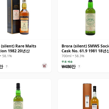
 (silent) Rare Malts
Brora (silent) SMWS Soci
tion 1982 20년산
Cask No. 61.9 1981 18년
• 58.1%
700ml • 58.3%
송
무료 배송
6만
₩486만
?
?