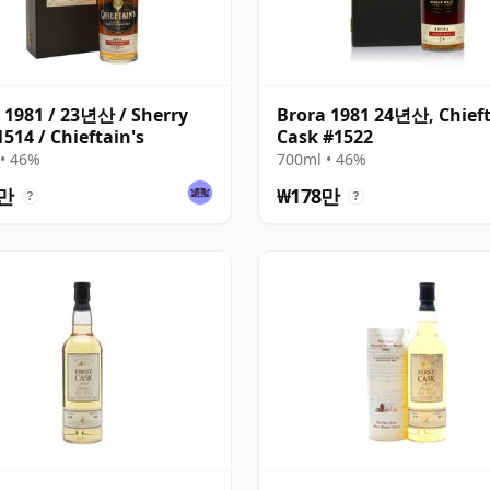
 1981 / 23년산 / Sherry
Brora 1981 24년산, Chieft
1514 / Chieftain's
Cask #1522
• 46%
700ml • 46%
8만
₩178만
?
?