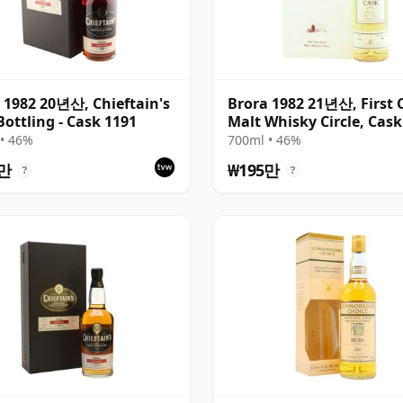
 1982 20년산, Chieftain's
Brora 1982 21년산, First 
Bottling - Cask 1191
Malt Whisky Circle, Cask
• 46%
700ml • 46%
5만
₩195만
?
?