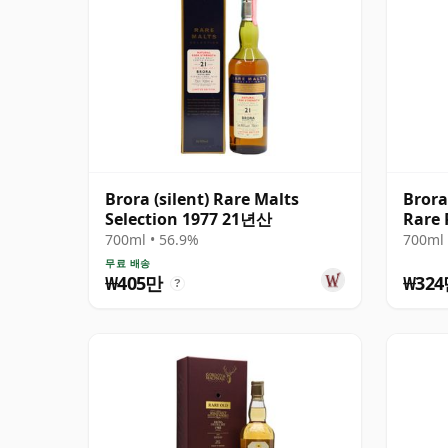
Brora (silent) Rare Malts
Brora
Selection 1977 21년산
Rare 
700ml • 56.9%
700ml 
무료 배송
₩405만
₩32
?