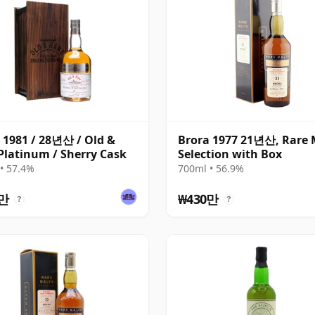
 1981 / 28년산 / Old &
Brora 1977 21년산, Rare 
Platinum / Sherry Cask
Selection with Box
• 57.4%
700ml • 56.9%
4만
₩430만
?
?