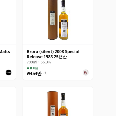
Malts
Brora (silent) 2008 Special
Release 1983 25년산
700ml • 56.3%
무료 배송
₩454만
?