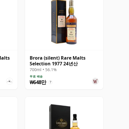
alts
Brora (silent) Rare Malts
Selection 1977 24년산
700ml • 56.1%
무료 배송
₩648만
?