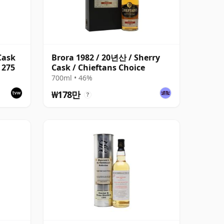
Cask
Brora 1982 / 20년산 / Sherry
 275
Cask / Chieftans Choice
700ml • 46%
₩178만
?