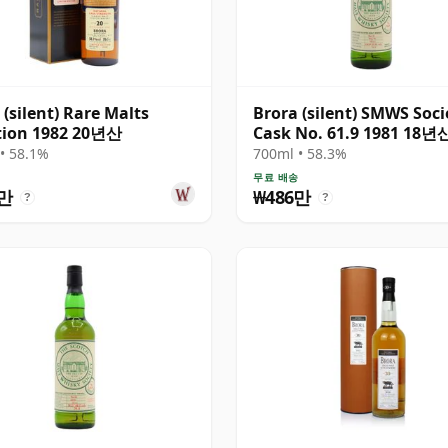
 (silent) Rare Malts
Brora (silent) SMWS Soci
tion 1982 20년산
Cask No. 61.9 1981 18년
• 58.1%
700ml • 58.3%
송
무료 배송
6만
₩486만
?
?