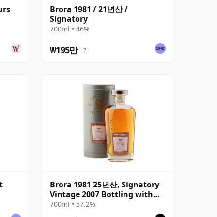
urs
Brora 1981 / 21년산 /
Signatory
700ml • 46%
₩195만
?
t
Brora 1981 25년산, Signatory
Vintage 2007 Bottling with
Presentation Tin - Cask 1518
700ml • 57.2%