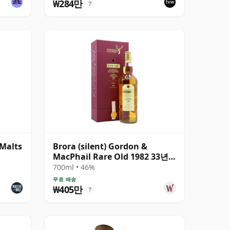
₩284만
?
 Malts
Brora (silent) Gordon &
MacPhail Rare Old 1982 33년
산
700ml • 46%
무료 배송
₩405만
?