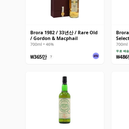
Brora 1982 / 33년산 / Rare Old
Brora
/ Gordon & Macphail
Selec
700ml • 46%
700ml 
무료 배
₩365만
₩48
?