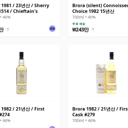
 1981 / 23년산 / Sherry
Brora (silent) Connoisse
1514 / Chieftain's
Choice 1982 15년산
• 46%
700ml • 40%
무료 배송
8만
₩243만
?
?
 1982 / 21년산 / First
Brora 1982 / 21년산 / Firs
#274
Cask #279
• 46%
700ml • 46%