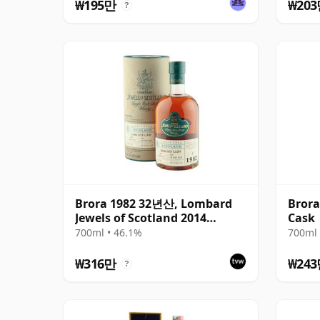
₩195만
₩20
?
Brora 1982 32년산, Lombard
Brora
Jewels of Scotland 2014
Cask
Bottling with Tube
700ml • 46.1%
700ml 
₩316만
₩24
?