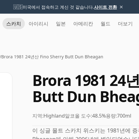
×
🇺🇸
미국에서 접속하고 계신 것 같습니다.
사이트 전환
스카치
아이리시
일본
아메리칸
월드
더보기
/
Brora 1981 24년산 Fino Sherry Butt Dun Bheagan
Brora 1981 24년
Butt Dun Bhea
지역:
Highland
알코올 도수:
48.5%
용량:
700ml
이 싱글 몰트 스카치 위스키는 1981년에 