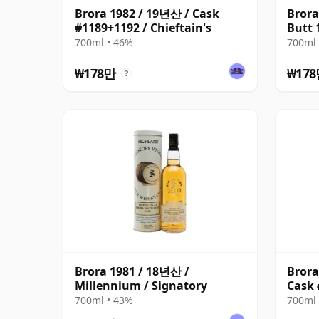
Brora 1982 / 19년산 / Cask
Brora
#1189+1192 / Chieftain's
Butt 
700ml • 46%
700ml 
₩178만
₩17
?
Brora 1981 / 18년산 /
Brora
Millennium / Signatory
Cask 
700ml • 43%
700ml 