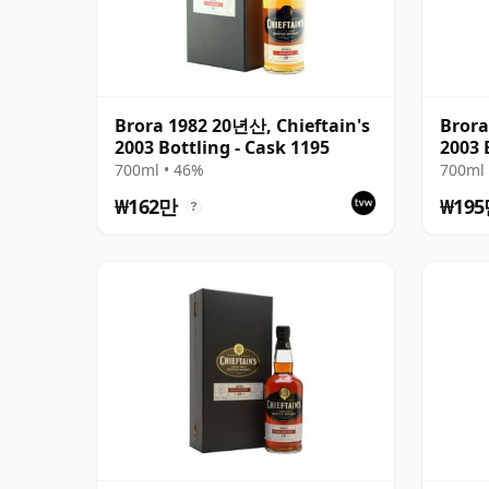
Brora 1982 20년산, Chieftain's
Brora
2003 Bottling - Cask 1195
2003 
700ml • 46%
700ml 
₩162만
₩19
?