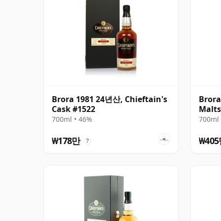
Brora 1981 24년산, Chieftain's
Brora
Cask #1522
Malts
700ml • 46%
700ml 
₩178만
₩40
?