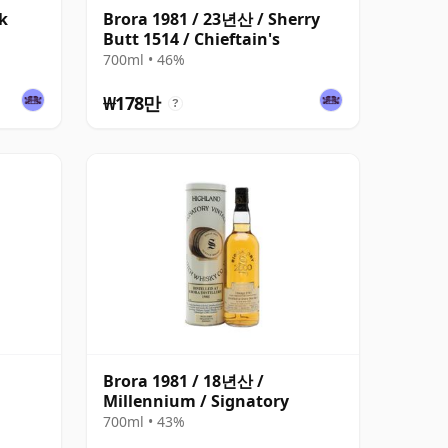
k
Brora 1981 / 23년산 / Sherry
Butt 1514 / Chieftain's
700ml • 46%
₩178만
?
Brora 1981 / 18년산 /
Millennium / Signatory
700ml • 43%