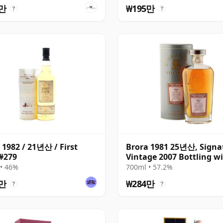
8만
₩195만
?
?
 1982 / 21년산 / First
Brora 1981 25년산, Signa
#279
Vintage 2007 Bottling w
Presentation Tin - Cask 
• 46%
700ml • 57.2%
3만
₩284만
?
?