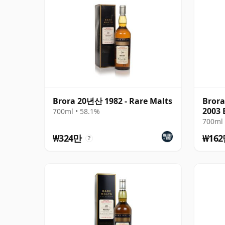
Brora 20년산 1982 - Rare Malts
Brora
2003 
700ml • 58.1%
700ml 
₩324만
₩16
?