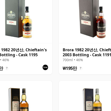
 1982 20년산, Chieftain's
Brora 1982 20년산, Chieft
Bottling - Cask 1195
2003 Bottling - Cask 119
• 46%
700ml • 46%
2만
₩195만
?
?