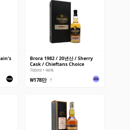
ain's
Brora 1982 / 20년산 / Sherry
1
Cask / Chieftans Choice
700ml • 46%
₩178만
?