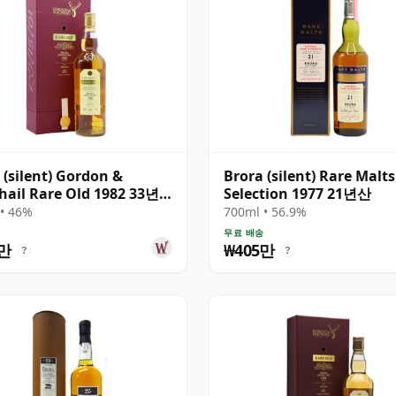
 (silent) Gordon &
Brora (silent) Rare Malts
ail Rare Old 1982 33년
Selection 1977 21년산
• 46%
700ml • 56.9%
송
무료 배송
5만
₩405만
?
?