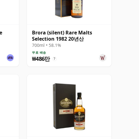
e
Brora (silent) Rare Malts
Selection 1982 20년산
700ml • 58.1%
무료 배송
₩486만
?