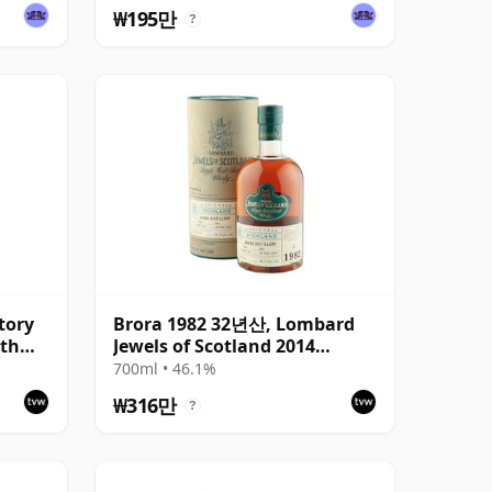
₩195만
?
tory
Brora 1982 32년산, Lombard
ith
Jewels of Scotland 2014
1518
Bottling with Tube
700ml • 46.1%
₩316만
?