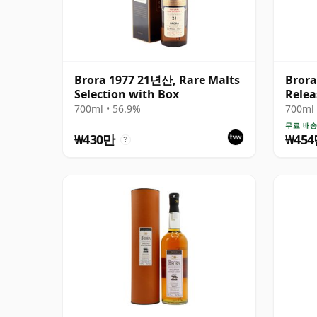
Brora 1977 21년산, Rare Malts
Brora
Selection with Box
Rele
700ml • 56.9%
700ml 
무료 배
₩430만
₩45
?