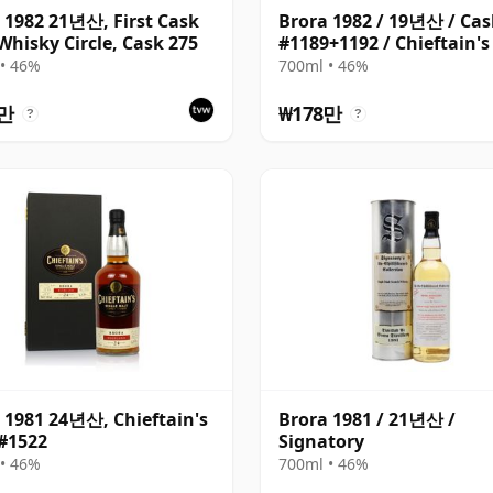
 1982 21년산, First Cask
Brora 1982 / 19년산 / Cas
Whisky Circle, Cask 275
#1189+1192 / Chieftain's
• 46%
700ml • 46%
5만
₩178만
?
?
 1981 24년산, Chieftain's
Brora 1981 / 21년산 /
#1522
Signatory
• 46%
700ml • 46%