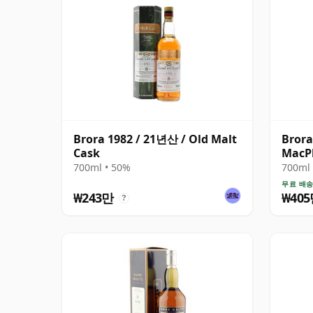
Brora 1982 / 21년산 / Old Malt
Brora
Cask
MacPh
산
700ml • 50%
700ml 
무료 배
₩243만
₩40
?