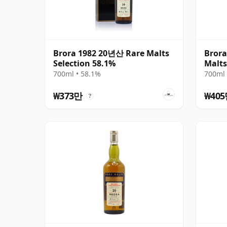
Brora 1982 20년산 Rare Malts
Brora
Selection 58.1%
Malts
700ml • 58.1%
700ml 
₩373만
₩40
?