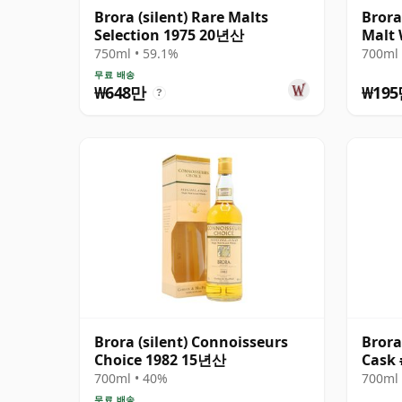
Brora (silent) Rare Malts
Brora
Selection 1975 20년산
Malt 
750ml • 59.1%
700ml 
무료 배송
₩648만
₩19
?
Brora (silent) Connoisseurs
Brora
Choice 1982 15년산
Cask 
700ml • 40%
700ml 
무료 배송