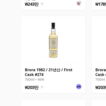
₩243만
₩17
?
Brora 1982 / 21년산 / First
Brora
Cask #274
Cask 
700ml • 46%
700ml 
₩203만
₩20
?