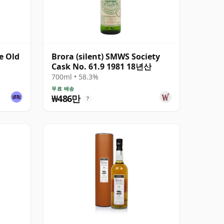
e Old
Brora (silent) SMWS Society
Cask No. 61.9 1981 18년산
700ml • 58.3%
무료 배송
₩486만
?