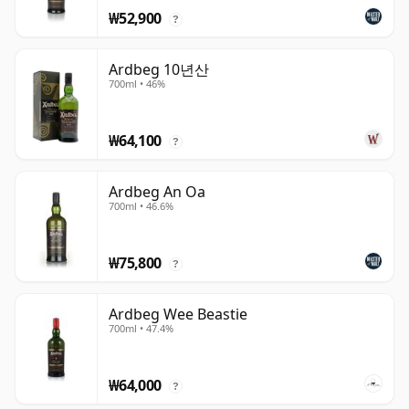
₩52,900
?
Ardbeg 10년산
700ml • 46%
₩64,100
?
Ardbeg An Oa
700ml • 46.6%
₩75,800
?
Ardbeg Wee Beastie
700ml • 47.4%
₩64,000
?