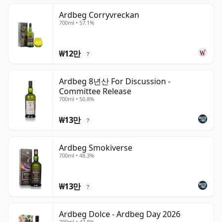
Ardbeg Corryvreckan
700ml • 57.1%
₩12만
?
Ardbeg 8년산 For Discussion -
Committee Release
700ml • 50.8%
₩13만
?
Ardbeg Smokiverse
700ml • 48.3%
₩13만
?
Ardbeg Dolce - Ardbeg Day 2026
700ml • 47.8%