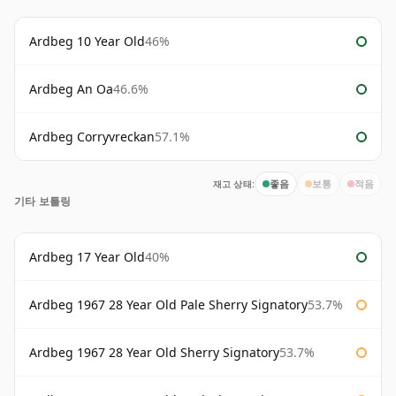
Ardbeg 10 Year Old
46%
Ardbeg An Oa
46.6%
Ardbeg Corryvreckan
57.1%
재고 상태:
좋음
보통
적음
기타 보틀링
Ardbeg 17 Year Old
40%
Ardbeg 1967 28 Year Old Pale Sherry Signatory
53.7%
Ardbeg 1967 28 Year Old Sherry Signatory
53.7%