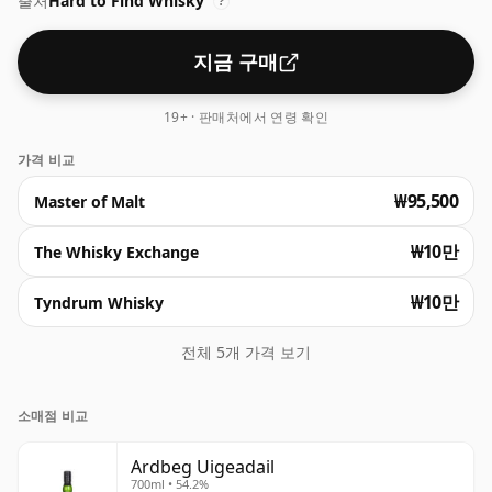
출처
Hard to Find Whisky
다.
?
지금 구매
19+ · 판매처에서 연령 확인
가격 비교
₩95,500
Master of Malt
₩10만
The Whisky Exchange
₩10만
Tyndrum Whisky
전체 5개 가격 보기
소매점 비교
Ardbeg Uigeadail
700ml • 54.2%