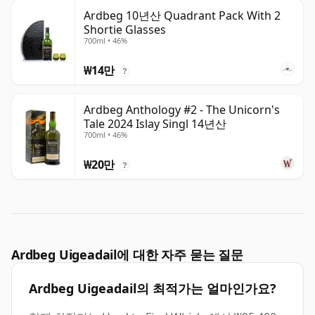
Ardbeg 10년산 Quadrant Pack With 2
Shortie Glasses
700ml • 46%
₩14만
?
Ardbeg Anthology #2 - The Unicorn's
Tale 2024 Islay Singl 14년산
700ml • 46%
₩20만
?
Ardbeg Uigeadail에 대한 자주 묻는 질문
Ardbeg Uigeadail의 최적가는 얼마인가요?