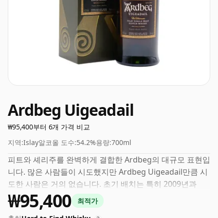
Ardbeg Uigeadail
₩95,400부터 6개 가격 비교
지역:
Islay
알코올 도수:
54.2%
용량:
700ml
피트와 셰리주를 완벽하게 결합한 Ardbeg의 대규모 표현입
니다. 많은 사람들이 시도했지만 Ardbeg Uigeadail만큼 시
도한 사람은 거의 없습니다. 초기 배치는 특히 2009년과
₩95,400
2010년 Jim Murray의 위스키 성경에서 올해의 세계 위스키
최적가
와 올해의 스카치 싱글 몰트 상을 수상하며 호평을 받았습니