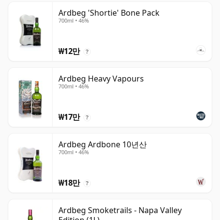
Ardbeg 'Shortie' Bone Pack
700ml • 46%
₩12만
?
Ardbeg Heavy Vapours
700ml • 46%
₩17만
?
Ardbeg Ardbone 10년산
700ml • 46%
₩18만
?
Ardbeg Smoketrails - Napa Valley