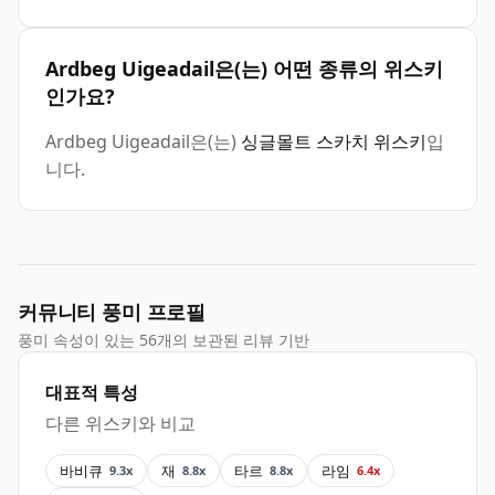
Ardbeg Uigeadail은(는) 어떤 종류의 위스키
인가요?
Ardbeg Uigeadail은(는)
싱글몰트 스카치 위스키
입
니다.
커뮤니티 풍미 프로필
풍미 속성이 있는 56개의 보관된 리뷰 기반
대표적 특성
다른 위스키와 비교
바비큐
재
타르
라임
9.3x
8.8x
8.8x
6.4x