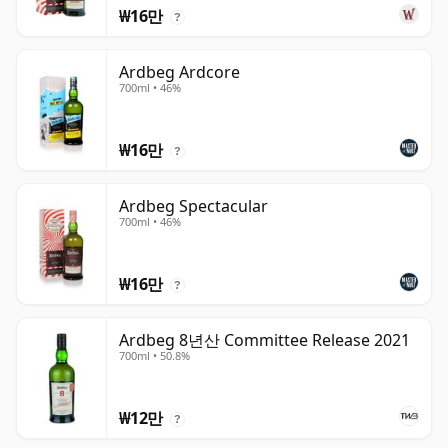
₩16만
?
Ardbeg Ardcore
700ml • 46%
₩16만
?
Ardbeg Spectacular
700ml • 46%
₩16만
?
Ardbeg 8년산 Committee Release 2021
700ml • 50.8%
₩12만
?