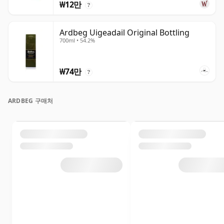
₩12만
?
Ardbeg Uigeadail Original Bottling
700ml • 54.2%
₩74만
?
ARDBEG 구매처