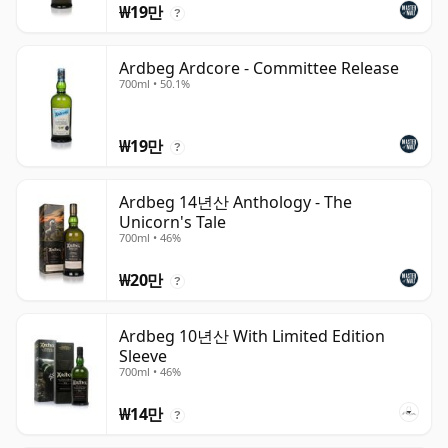
₩19만
?
Ardbeg Ardcore - Committee Release
700ml • 50.1%
₩19만
?
Ardbeg 14년산 Anthology - The
Unicorn's Tale
700ml • 46%
₩20만
?
Ardbeg 10년산 With Limited Edition
Sleeve
700ml • 46%
₩14만
?