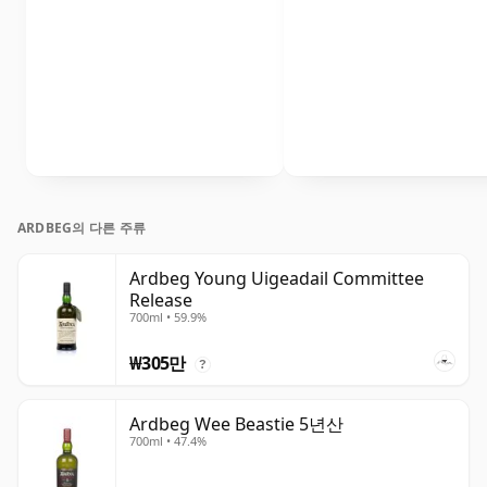
ARDBEG의 다른 주류
Ardbeg Young Uigeadail Committee
Release
700ml • 59.9%
₩305만
?
Ardbeg Wee Beastie 5년산
700ml • 47.4%