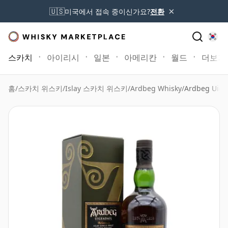
×
🇺🇸
미국에서 접속 중이신가요?
전환
스카치
아이리시
일본
아메리칸
월드
더보기
홈
/
스카치 위스키
/
Islay 스카치 위스키
/
Ardbeg Whisky
/
Ardbeg Uige