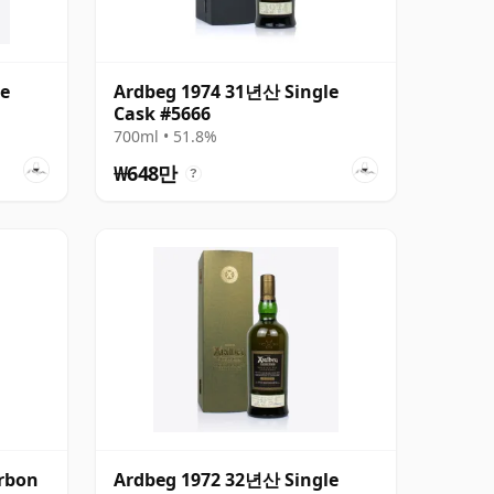
le
Ardbeg 1974 31년산 Single
Cask #5666
700ml • 51.8%
₩648만
?
rbon
Ardbeg 1972 32년산 Single