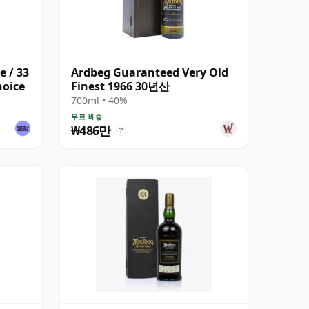
e / 33
Ardbeg Guaranteed Very Old
hoice
Finest 1966 30년산
700ml • 40%
무료 배송
₩486만
?