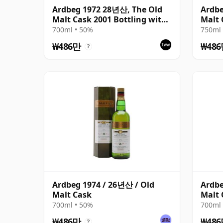
Ardbeg 1972 28년산, The Old
Ardbe
Malt Cask 2001 Bottling with
Malt 
Carton
Cart
700ml • 50%
750ml 
₩486만
₩48
?
Ardbeg 1974 / 26년산 / Old
Ardbe
Malt Cask
Malt 
700ml • 50%
700ml 
₩486만
₩48
?