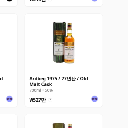
ld
Ardbeg 1975 / 27년산 / Old
Malt Cask
700ml • 50%
₩527만
?