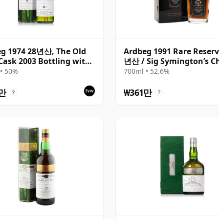
g 1974 28년산, The Old
Ardbeg 1991 Rare Reserv
Cask 2003 Bottling with
년산 / Sig Symington’s C
on
• 50%
700ml • 52.6%
0만
₩361만
?
?