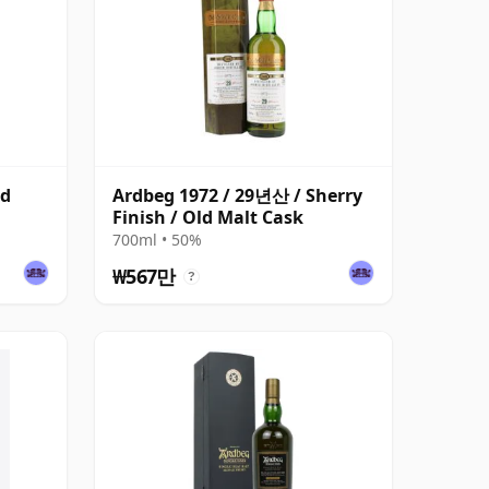
ld
Ardbeg 1972 / 29년산 / Sherry
Finish / Old Malt Cask
700ml • 50%
₩567만
?