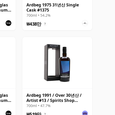
glas
Ardbeg 1975 31년산 Single
inum
Cask #1375
700ml • 54.2%
₩438만
?
glas
Ardbeg 1991 / Over 30년산 /
inum
Artist #13 / Spirits Shop
Selection for LMDW
700ml • 47.7%
₩519만
?