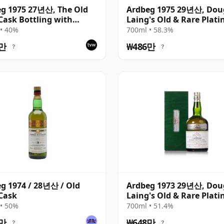
g 1975 27년산, The Old
Ardbeg 1975 29년산, Dou
Cask Bottling with
Laing's Old & Rare Plat
on
Selection 2004 Bottling
• 40%
700ml • 58.3%
6만
₩486만
?
?
g 1974 / 28년산 / Old
Ardbeg 1973 29년산, Dou
Cask
Laing's Old & Rare Plat
Selection 2002 Bottling
• 50%
700ml • 51.4%
6만
₩648만
?
?