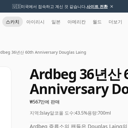
×
🇺🇸
미국에서 접속하고 계신 것 같습니다.
사이트 전환
스카치
아이리시
일본
아메리칸
월드
더보기
rdbeg 36년산 60th Anniversary Douglas Laing
Ardbeg 36년산 
Anniversary Do
₩567만에 판매
지역:
Islay
알코올 도수:
43.5%
용량:
700ml
Ardbeg 증류소의 팬들은 Douglas Lain