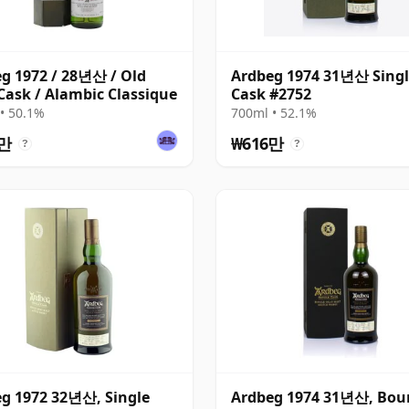
g 1972 / 28년산 / Old
Ardbeg 1974 31년산 Sing
Cask / Alambic Classique
Cask #2752
• 50.1%
700ml • 52.1%
7만
₩616만
?
?
g 1972 32년산, Single
Ardbeg 1974 31년산, Bou