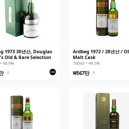
eg 1973 30년산, Douglas
Ardbeg 1972 / 28년산 / O
's Old & Rare Selection
Malt Cask
• 48.9%
700ml • 49.5%
0만
₩567만
?
?