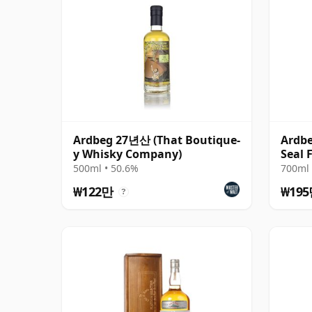
Ardbeg 27년산 (That Boutique-
Ardbe
y Whisky Company)
Seal 
500ml • 50.6%
700ml 
₩122만
₩19
?