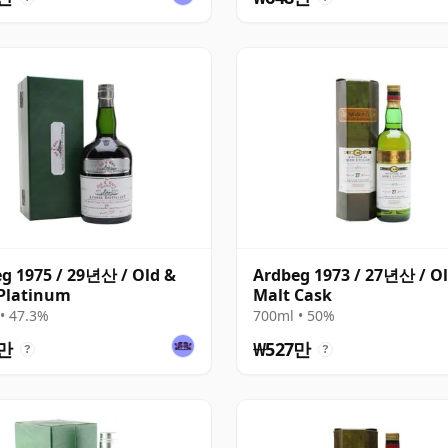
g 1975 / 29년산 / Old &
Ardbeg 1973 / 27년산 / O
Platinum
Malt Cask
• 47.3%
700ml • 50%
7만
₩527만
?
?