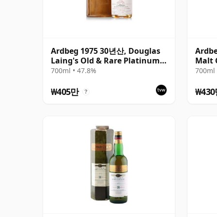
Ardbeg 1975 30년산, Douglas
Ardbe
Laing's Old & Rare Platinum
Malt 
Selection 2005 Bottling
Cart
700ml • 47.8%
700ml 
₩405만
₩43
?