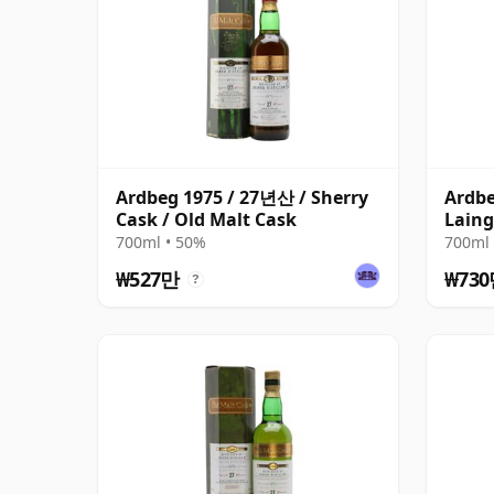
Ardbeg 1975 / 27년산 / Sherry
Ardb
Cask / Old Malt Cask
Laing
700ml • 50%
700ml 
₩527만
₩73
?