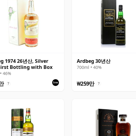
g 1974 26년산, Silver
Ardbeg 30년산
First Bottling with Box
700ml • 40%
• 46%
5만
₩259만
?
?