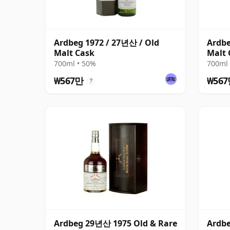
Ardbeg 1972 / 27년산 / Old
Ardbe
Malt Cask
Malt 
700ml • 50%
700ml 
₩567만
₩56
?
Ardbeg 29년산 1975 Old & Rare
Ardbe