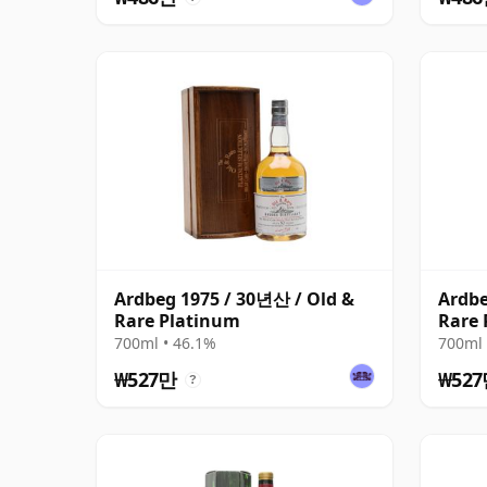
Ardbeg 1975 / 30년산 / Old &
Ardbe
Rare Platinum
Rare 
700ml • 46.1%
700ml 
₩527만
₩52
?