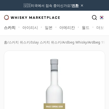
×
🇺🇸
미국에서 접속 중이신가요?
전환
스카치
아이리시
일본
아메리칸
월드
더보기
홈
/
스카치 위스키
/
Islay 스카치 위스키
/
Ardbeg Whisky
/
Ardbeg 1991