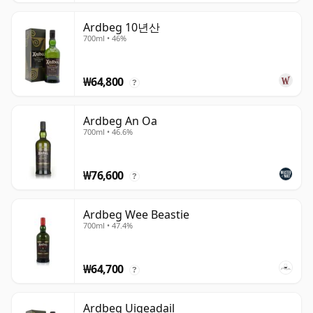
Ardbeg 10년산
700ml • 46%
₩64,800
?
Ardbeg An Oa
700ml • 46.6%
₩76,600
?
Ardbeg Wee Beastie
700ml • 47.4%
₩64,700
?
Ardbeg Uigeadail