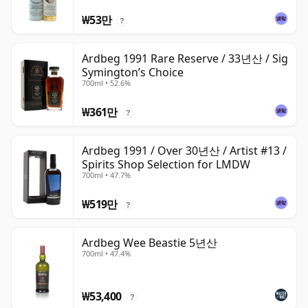
₩53만
?
Ardbeg 1991 Rare Reserve / 33년산 / Sig
Symington’s Choice
700ml • 52.6%
₩361만
?
Ardbeg 1991 / Over 30년산 / Artist #13 /
Spirits Shop Selection for LMDW
700ml • 47.7%
₩519만
?
Ardbeg Wee Beastie 5년산
700ml • 47.4%
₩53,400
?