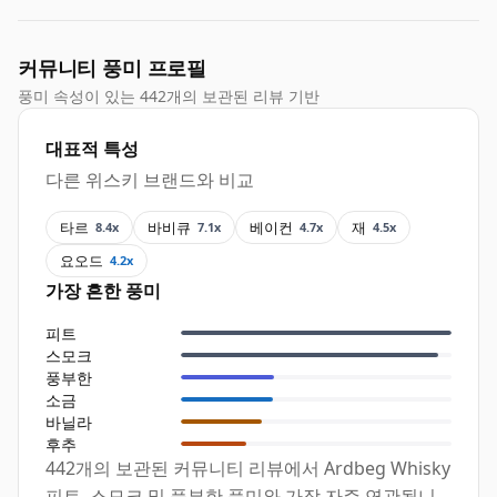
커뮤니티 풍미 프로필
풍미 속성이 있는 442개의 보관된 리뷰 기반
대표적 특성
다른 위스키 브랜드와 비교
타르
바비큐
베이컨
재
8.4x
7.1x
4.7x
4.5x
요오드
4.2x
가장 흔한 풍미
피트
스모크
풍부한
소금
바닐라
후추
442개의 보관된 커뮤니티 리뷰에서 Ardbeg Whisky
피트, 스모크 및 풍부한 풍미와 가장 자주 연관됩니