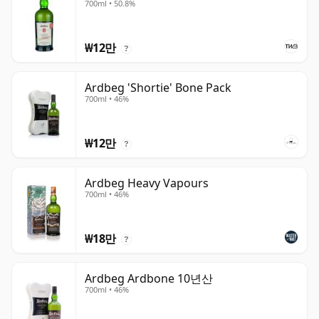
700ml • 50.8%
₩12만
?
Ardbeg 'Shortie' Bone Pack
700ml • 46%
₩12만
?
Ardbeg Heavy Vapours
700ml • 46%
₩18만
?
Ardbeg Ardbone 10년산
700ml • 46%