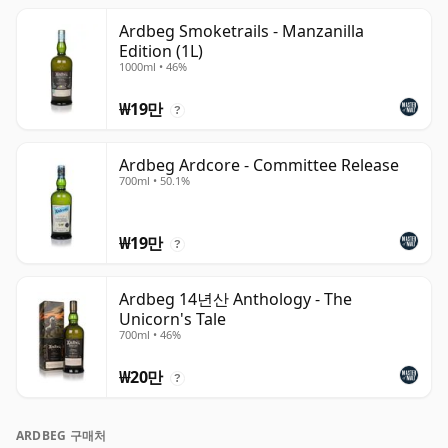
Ardbeg Smoketrails - Manzanilla
Edition (1L)
1000ml • 46%
₩19만
?
Ardbeg Ardcore - Committee Release
700ml • 50.1%
₩19만
?
Ardbeg 14년산 Anthology - The
Unicorn's Tale
700ml • 46%
₩20만
?
ARDBEG 구매처