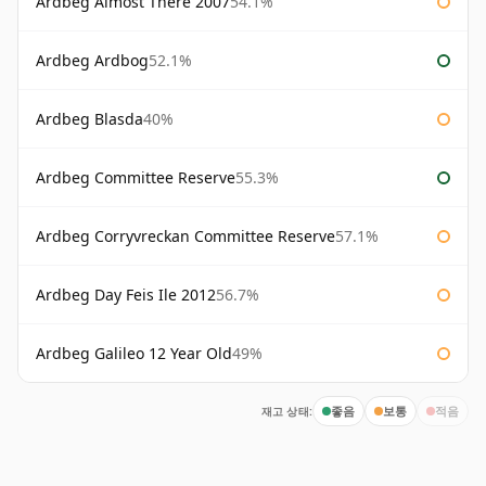
Ardbeg Almost There 2007
54.1%
Ardbeg Ardbog
52.1%
Ardbeg Blasda
40%
Ardbeg Committee Reserve
55.3%
Ardbeg Corryvreckan Committee Reserve
57.1%
Ardbeg Day Feis Ile 2012
56.7%
Ardbeg Galileo 12 Year Old
49%
재고 상태:
좋음
보통
적음