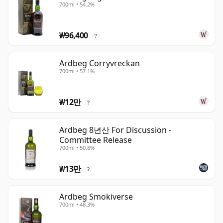
700ml • 54.2%
₩96,400
?
Ardbeg Corryvreckan
700ml • 57.1%
₩12만
?
Ardbeg 8년산 For Discussion -
Committee Release
700ml • 50.8%
₩13만
?
Ardbeg Smokiverse
700ml • 48.3%