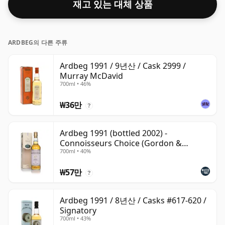
재고 있는 대체 상품
ARDBEG의 다른 주류
Ardbeg 1991 / 9년산 / Cask 2999 /
Murray McDavid
700ml • 46%
₩36만
?
Ardbeg 1991 (bottled 2002) -
Connoisseurs Choice (Gordon &
700ml • 40%
MacPhail)
₩57만
?
Ardbeg 1991 / 8년산 / Casks #617-620 /
Signatory
700ml • 43%