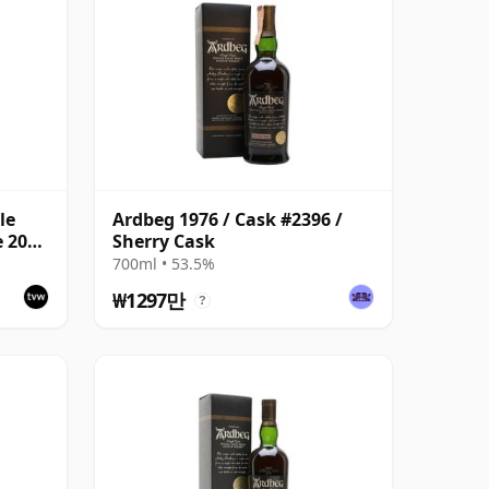
le
Ardbeg 1976 / Cask #2396 /
e 2002
Sherry Cask
700ml • 53.5%
₩1297만
?