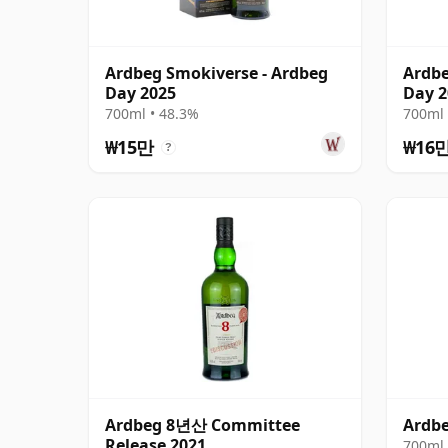
Ardbeg Smokiverse - Ardbeg
Ardbe
Day 2025
Day 2
700ml • 48.3%
700ml 
₩15만
₩16
?
Ardbeg 8년산 Committee
Ardbe
Release 2021
700ml 