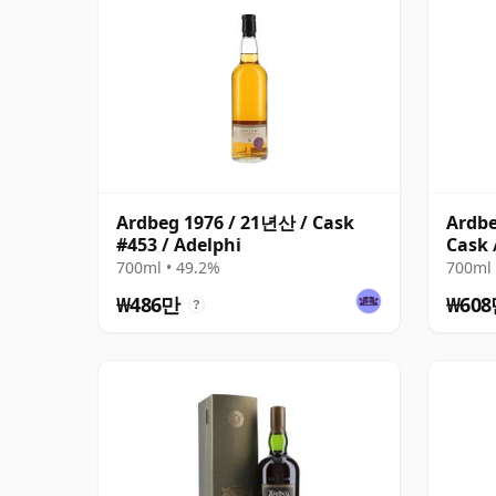
Ardbeg 1976 / 21년산 / Cask
Ardbe
#453 / Adelphi
Cask 
700ml • 49.2%
700ml 
₩486만
₩60
?