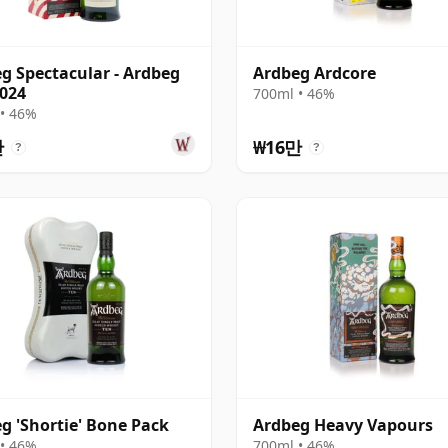
g Spectacular - Ardbeg
Ardbeg Ardcore
024
700ml • 46%
• 46%
만
₩16만
?
?
g 'Shortie' Bone Pack
Ardbeg Heavy Vapours
• 46%
700ml • 46%