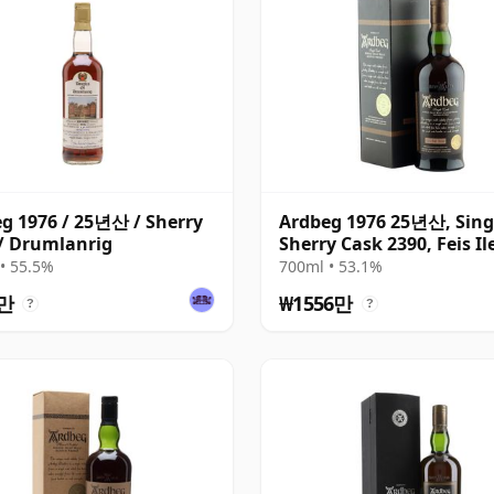
g 1976 / 25년산 / Sherry
Ardbeg 1976 25년산, Sing
/ Drumlanrig
Sherry Cask 2390, Feis Il
Bottling with Box
• 55.5%
700ml • 53.1%
8만
₩1556만
?
?