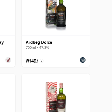
ay
Ardbeg Dolce
700ml • 47.8%
₩14만
?