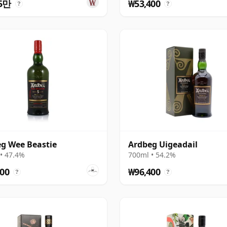
5만
₩53,400
?
?
g Wee Beastie
Ardbeg Uigeadail
• 47.4%
700ml • 54.2%
00
₩96,400
?
?