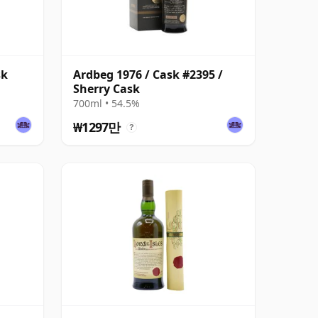
sk
Ardbeg 1976 / Cask #2395 /
Sherry Cask
700ml • 54.5%
₩1297만
?