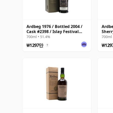
Ardbeg 1976 / Bottled 2004 /
Ardbe
Cask #2398 / Islay Festival
Sherr
2004
Reser
700ml • 51.4%
700ml 
₩1297만
₩129
?