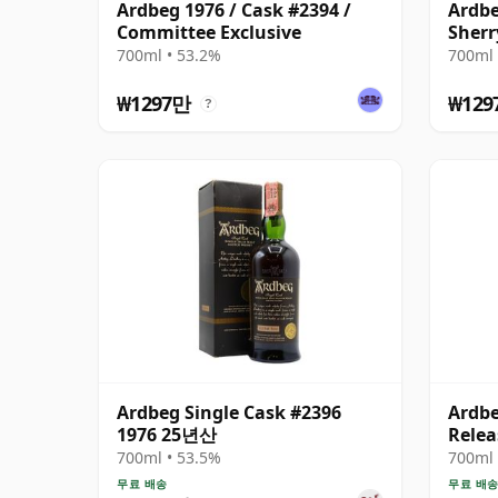
Ardbeg 1976 / Cask #2394 /
Ardbe
Committee Exclusive
Sherr
2004
700ml • 53.2%
700ml 
₩1297만
₩129
?
Ardbeg Single Cask #2396
Ardb
1976 25년산
Relea
1976
700ml • 53.5%
700ml 
무료 배송
무료 배