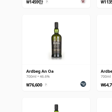
₩1459만
₩113
?
Ardbeg An Oa
Ardbe
700ml • 46.6%
700ml 
₩76,600
₩64,7
?