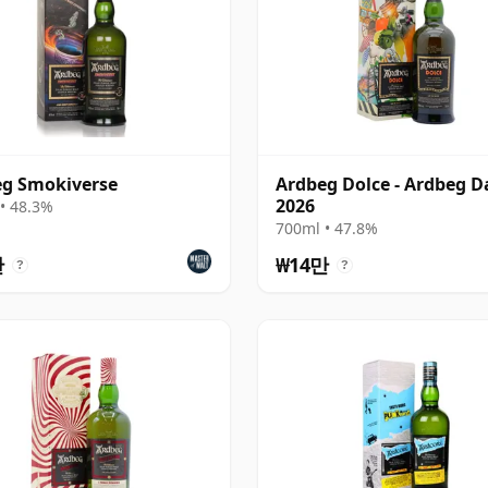
g Smokiverse
Ardbeg Dolce - Ardbeg D
2026
• 48.3%
700ml • 47.8%
만
₩14만
?
?