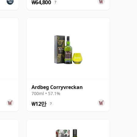
₩64,800
?
Ardbeg Corryvreckan
700ml • 57.1%
₩12만
?