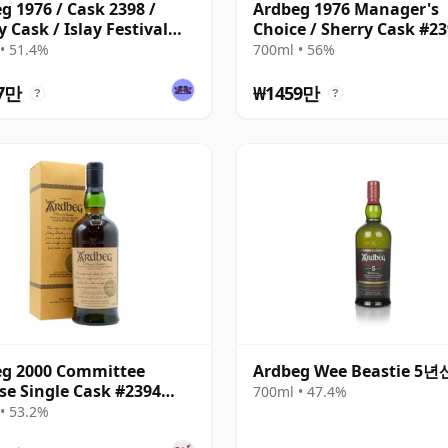
g 1976 / Cask 2398 /
Ardbeg 1976 Manager's
y Cask / Islay Festival
Choice / Sherry Cask #2
• 51.4%
700ml • 56%
7만
₩1459만
?
?
eg 2000 Committee
Ardbeg Wee Beastie 5년
se Single Cask #2394
700ml • 47.4%
 23년산
• 53.2%
송