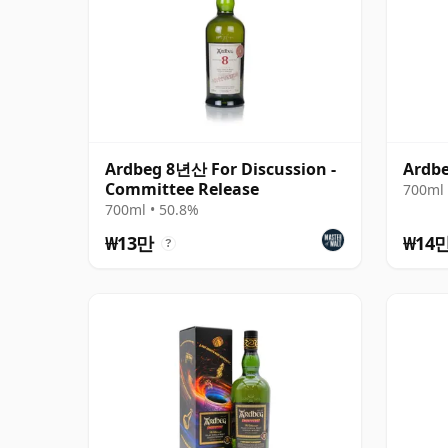
Ardbeg 8년산 For Discussion -
Ardbe
Committee Release
700ml 
700ml • 50.8%
₩13만
₩14
?