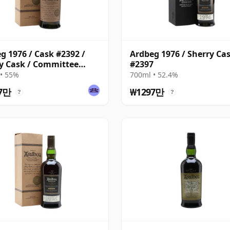
g 1976 / Cask #2392 /
Ardbeg 1976 / Sherry Ca
y Cask / Committee
#2397
ve
• 55%
700ml • 52.4%
7만
₩1297만
?
?