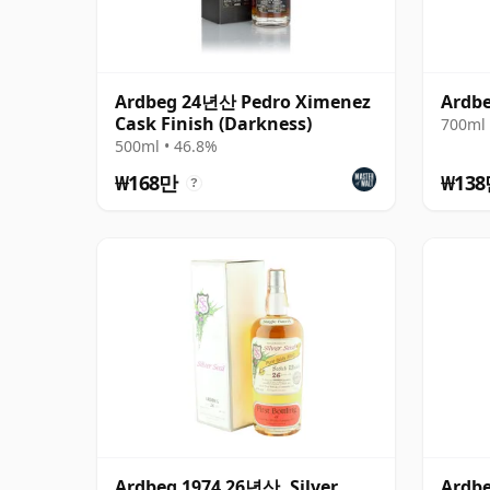
Ardbeg 24년산 Pedro Ximenez
Ardbe
Cask Finish (Darkness)
700ml 
500ml • 46.8%
₩168만
₩13
?
Ardbeg 1974 26년산, Silver
Ardbe