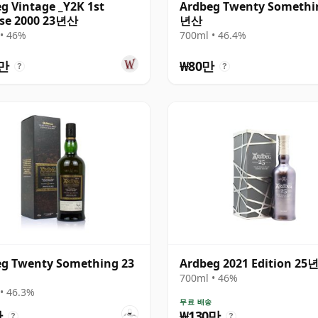
g Vintage _Y2K 1st
Ardbeg Twenty Somethi
ase 2000 23년산
년산
• 46%
700ml • 46.4%
송
9만
₩80만
?
?
g Twenty Something 23
Ardbeg 2021 Edition 25
700ml • 46%
• 46.3%
무료 배송
만
₩130만
?
?