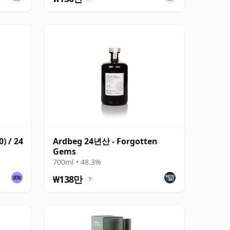
) / 24
Ardbeg 24년산 - Forgotten
Gems
700ml • 48.3%
₩138만
?