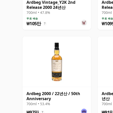
Ardbeg Vintage_Y2K 2nd
Ardbe
Release 2000 24년산
Rele
700ml • 47.8%
700ml 
무료 배송
무료 배
₩105만
₩10
?
Ardbeg 2000 / 22년산 / 50th
Ardbe
Anniversary
년산
700ml • 53.4%
700ml 
₩97만
₩91
?