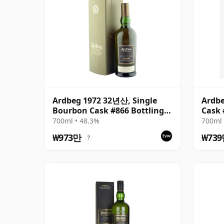
Ardbeg 1972 32년산, Single
Ardbe
Bourbon Cask #866 Bottling
Cask 
with Box
700ml • 48.3%
700ml 
₩973만
₩73
?