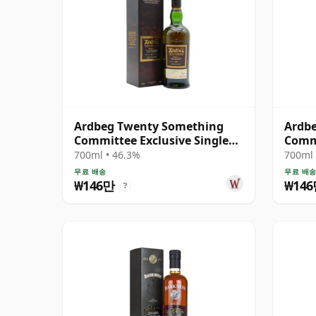
Ardbeg Twenty Something
Ardb
Committee Exclusive Single
Commi
Malt S 23년산
Malt 
700ml • 46.3%
700ml 
무료 배송
무료 배
₩146만
₩14
?