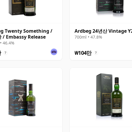
g Twenty Something /
Ardbeg 24년산 Vintage Y
 / Embassy Release
700ml • 47.8%
• 46.4%
만
₩104만
?
?