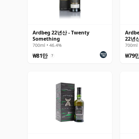
Ardbeg 22년산 - Twenty
Ardbe
Something
22년산
700ml • 46.4%
700ml 
₩81만
₩79
?