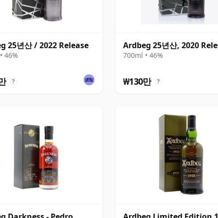
g 25년산 / 2022 Release
Ardbeg 25년산, 2020 Rele
• 46%
700ml • 46%
8만
₩130만
?
?
g Darkness - Pedro
Ardbeg Limited Edition 