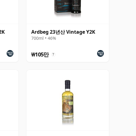
2K
Ardbeg 23년산 Vintage Y2K
700ml • 46%
₩105만
?