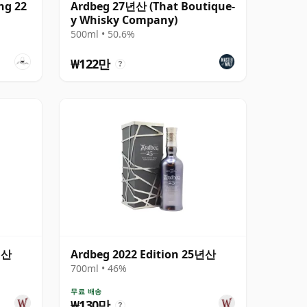
ng 22
Ardbeg 27년산 (That Boutique-
y Whisky Company)
500ml • 50.6%
₩122만
?
년산
Ardbeg 2022 Edition 25년산
700ml • 46%
무료 배송
₩130만
?