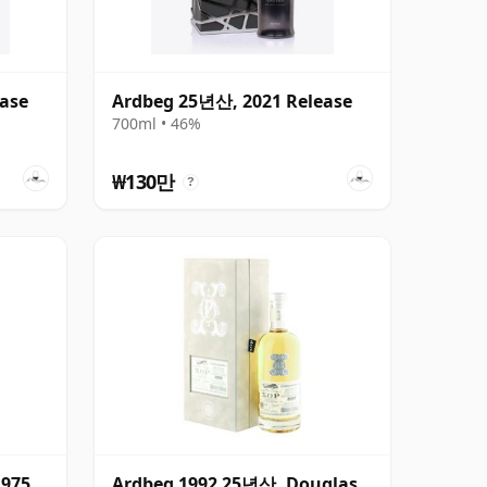
ase
Ardbeg 25년산, 2021 Release
700ml • 46%
₩130만
?
1975
Ardbeg 1992 25년산, Douglas