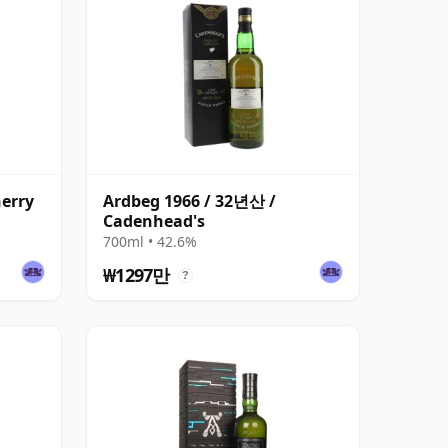
herry
Ardbeg 1966 / 32년산 /
Cadenhead's
700ml • 42.6%
₩1297만
?