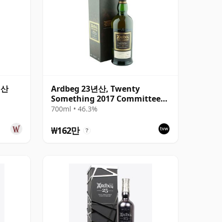
년산
Ardbeg 23년산, Twenty
Something 2017 Committee
Release with Box
700ml • 46.3%
₩162만
?