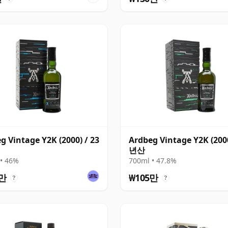
g Vintage Y2K (2000) / 23
Ardbeg Vintage Y2K (2000
년산
• 46%
700ml • 47.8%
5만
₩105만
?
?