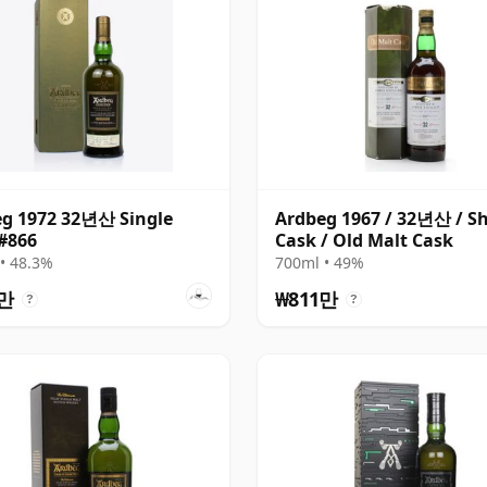
g 1972 32년산 Single
Ardbeg 1967 / 32년산 / S
#866
Cask / Old Malt Cask
• 48.3%
700ml • 49%
9만
₩811만
?
?