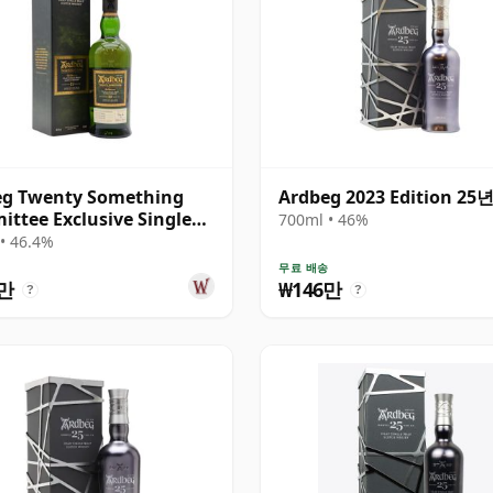
eg Twenty Something
Ardbeg 2023 Edition 25
ttee Exclusive Single
700ml • 46%
S 1996 22년산
• 46.4%
송
무료 배송
6만
₩146만
?
?