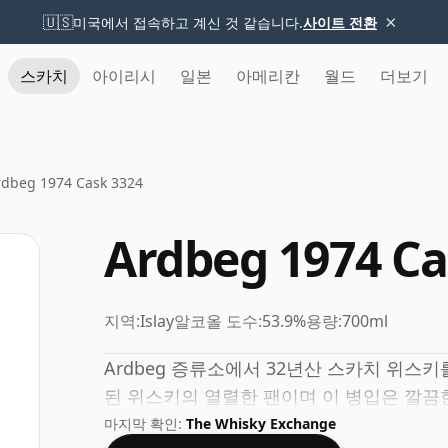
×
🇺🇸
미국에서 접속하고 계신 것 같습니다.
사이트 전환
스카치
아이리시
일본
아메리칸
월드
더보기
rdbeg 1974 Cask 3324
Ardbeg 1974 Ca
지역:
Islay
알코올 도수:
53.9%
용량:
700ml
Ardbeg 증류소에서 32년산 스카치 위스
된 위스키의 열렬한 팬이며 이 병입은 깔끔한
마지막 확인:
The Whisky Exchange