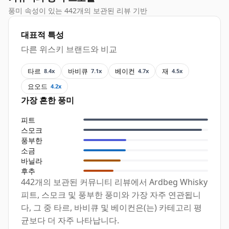
풍미 속성이 있는 442개의 보관된 리뷰 기반
대표적 특성
다른 위스키 브랜드와 비교
타르
바비큐
베이컨
재
8.4x
7.1x
4.7x
4.5x
요오드
4.2x
가장 흔한 풍미
피트
스모크
풍부한
소금
바닐라
후추
442개의 보관된 커뮤니티 리뷰에서 Ardbeg Whisky
피트, 스모크 및 풍부한 풍미와 가장 자주 연관됩니
다, 그 중 타르, 바비큐 및 베이컨은(는) 카테고리 평
균보다 더 자주 나타납니다.