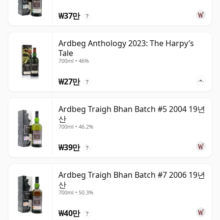
₩37만
?
Ardbeg Anthology 2023: The Harpy’s
Tale
700ml • 46%
₩27만
?
Ardbeg Traigh Bhan Batch #5 2004 19년
산
700ml • 46.2%
₩39만
?
Ardbeg Traigh Bhan Batch #7 2006 19년
산
700ml • 50.3%
₩40만
?