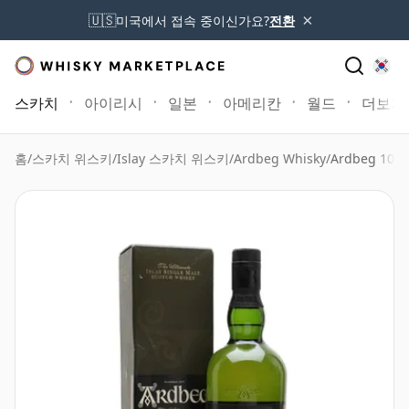
×
🇺🇸
미국에서 접속 중이신가요?
전환
스카치
아이리시
일본
아메리칸
월드
더보기
홈
/
스카치 위스키
/
Islay 스카치 위스키
/
Ardbeg Whisky
/
Ardbeg 10년산