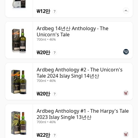
₩12만
?
Ardbeg 14년산 Anthology - The
Unicorn's Tale
700ml • 46%
₩20만
?
Ardbeg Anthology #2 - The Unicorn's
Tale 2024 Islay Singl 14년산
700ml • 46%
₩20만
?
Ardbeg Anthology #1 - The Harpy's Tale
2023 Islay Single 13년산
700ml • 46%
₩22만
?