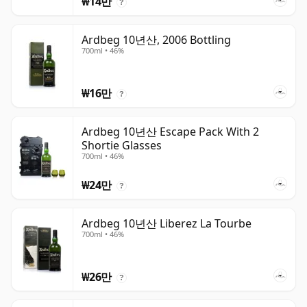
₩14만
?
Ardbeg 10년산, 2006 Bottling
700ml • 46%
₩16만
?
Ardbeg 10년산 Escape Pack With 2
Shortie Glasses
700ml • 46%
₩24만
?
Ardbeg 10년산 Liberez La Tourbe
700ml • 46%
₩26만
?