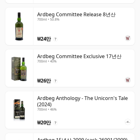
Ardbeg Committee Release 8년산
700ml • 50.8%
₩24만
?
Ardbeg Committee Exclusive 17년산
700ml • 40%
₩26만
?
Ardbeg Anthology - The Unicorn's Tale
(2024)
700ml • 46%
₩20만
?