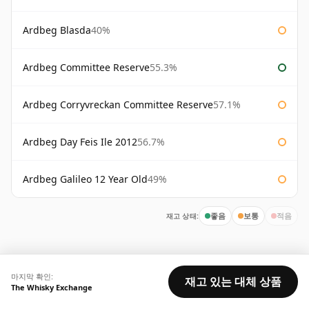
Ardbeg Blasda
40%
Ardbeg Committee Reserve
55.3%
Ardbeg Corryvreckan Committee Reserve
57.1%
Ardbeg Day Feis Ile 2012
56.7%
Ardbeg Galileo 12 Year Old
49%
재고 상태:
좋음
보통
적음
마지막 확인:
재고 있는 대체 상품
The Whisky Exchange