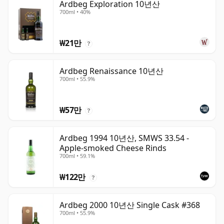
Ardbeg Exploration 10년산
700ml • 40%
₩21만
?
Ardbeg Renaissance 10년산
700ml • 55.9%
₩57만
?
Ardbeg 1994 10년산, SMWS 33.54 -
Apple-smoked Cheese Rinds
700ml • 59.1%
₩122만
?
Ardbeg 2000 10년산 Single Cask #368
700ml • 55.9%