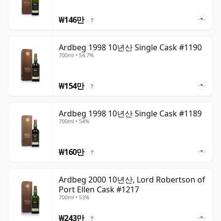
₩146만
?
Ardbeg 1998 10년산 Single Cask #1190
700ml • 54.7%
₩154만
?
Ardbeg 1998 10년산 Single Cask #1189
700ml • 54%
₩160만
?
Ardbeg 2000 10년산, Lord Robertson of
Port Ellen Cask #1217
700ml • 53%
₩243만
?