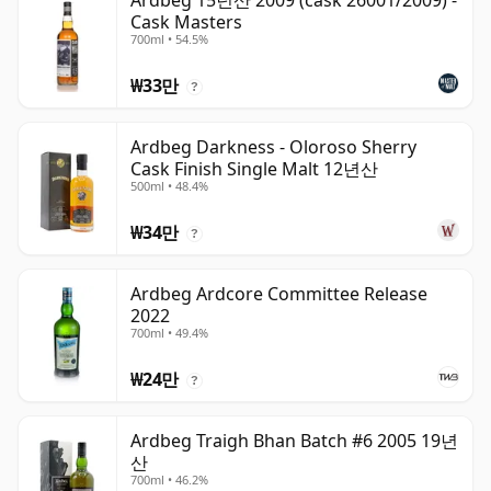
Ardbeg 15년산 2009 (cask 26001/2009) -
Cask Masters
700ml • 54.5%
₩33만
?
Ardbeg Darkness - Oloroso Sherry
Cask Finish Single Malt 12년산
500ml • 48.4%
₩34만
?
Ardbeg Ardcore Committee Release
2022
700ml • 49.4%
₩24만
?
Ardbeg Traigh Bhan Batch #6 2005 19년
산
700ml • 46.2%