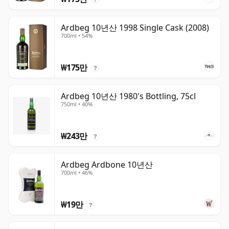
Ardbeg 10년산 1998 Single Cask (2008)
700ml • 54%
₩175만
?
Ardbeg 10년산 1980's Bottling, 75cl
750ml • 40%
₩243만
?
Ardbeg Ardbone 10년산
700ml • 46%
₩19만
?