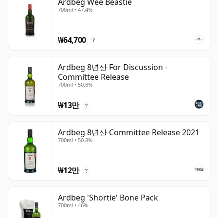
Ardbeg Wee Beastie
700ml • 47.4%
₩64,700
?
Ardbeg 8년산 For Discussion -
Committee Release
700ml • 50.8%
₩13만
?
Ardbeg 8년산 Committee Release 2021
700ml • 50.8%
₩12만
?
Ardbeg 'Shortie' Bone Pack
700ml • 46%