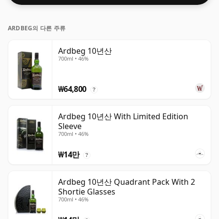
ARDBEG의 다른 주류
Ardbeg 10년산
700ml • 46%
₩64,800
?
Ardbeg 10년산 With Limited Edition
Sleeve
700ml • 46%
₩14만
?
Ardbeg 10년산 Quadrant Pack With 2
Shortie Glasses
700ml • 46%