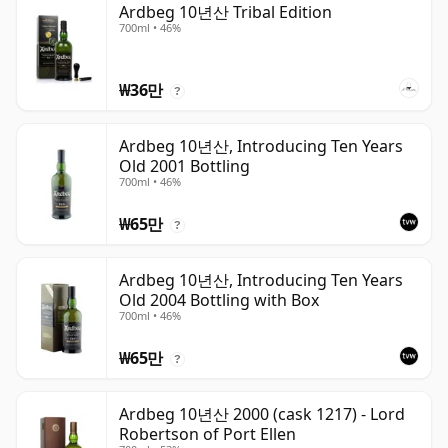
Ardbeg 10년산 Tribal Edition
700ml • 46%
₩36만
?
Ardbeg 10년산, Introducing Ten Years
Old 2001 Bottling
700ml • 46%
₩65만
?
Ardbeg 10년산, Introducing Ten Years
Old 2004 Bottling with Box
700ml • 46%
₩65만
?
Ardbeg 10년산 2000 (cask 1217) - Lord
Robertson of Port Ellen