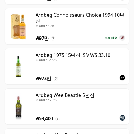
Ardbeg Connoisseurs Choice 1994 10년
산
700ml • 40%
₩97만
무료 배송
?
Ardbeg 1975 15년산, SMWS 33.10
750ml • 54.9%
₩973만
?
Ardbeg Wee Beastie 5년산
700ml • 47.4%
₩53,400
?