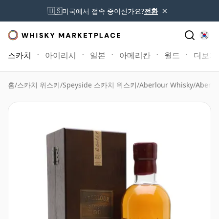
×
🇺🇸
미국에서 접속 중이신가요?
전환
스카치
아이리시
일본
아메리칸
월드
더보기
홈
/
스카치 위스키
/
Speyside 스카치 위스키
/
Aberlour Whisky
/
Aberlo