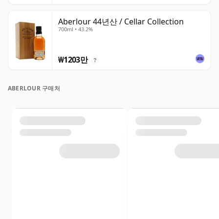
Aberlour 44년산 / Cellar Collection
700ml • 43.2%
₩1203만
?
ABERLOUR 구매처