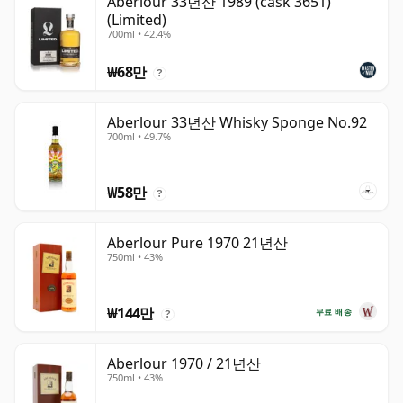
Aberlour 33년산 1989 (cask 3651)
(Limited)
700ml • 42.4%
₩68만
?
Aberlour 33년산 Whisky Sponge No.92
700ml • 49.7%
₩58만
?
Aberlour Pure 1970 21년산
750ml • 43%
₩144만
무료 배송
?
Aberlour 1970 / 21년산
750ml • 43%