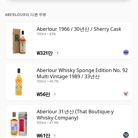
ABERLOUR의 다른 주류
Aberlour 1966 / 30년산 / Sherry Cask
700ml • 43%
₩321만
?
Aberlour Whisky Sponge Edition No. 92
Multi Vintage 1989 / 33년산
700ml • 49.7%
₩56만
?
Aberlour 31년산 (That Boutique-y
Whisky Company)
500ml • 47.9%
₩61만
?