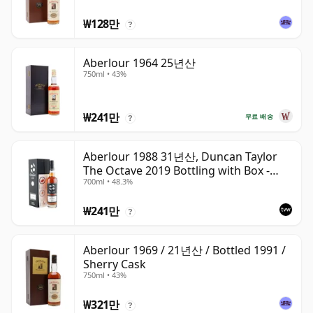
₩128만
?
Aberlour 1964 25년산
750ml • 43%
₩241만
무료 배송
?
Aberlour 1988 31년산, Duncan Taylor
The Octave 2019 Bottling with Box -
700ml • 48.3%
Cask 3325593
₩241만
?
Aberlour 1969 / 21년산 / Bottled 1991 /
Sherry Cask
750ml • 43%
₩321만
?