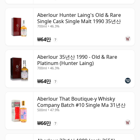
Aberlour Hunter Laing's Old & Rare
Single Cask Single Malt 1990 35년산
700ml • 46.3%
₩64만
?
Aberlour 35년산 1990 - Old & Rare
Platinum (Hunter Laing)
700ml • 46.3%
₩64만
?
Aberlour That Boutique-y Whisky
Company Batch #10 Single Ma 31년산
500ml • 47.9%
₩66만
?