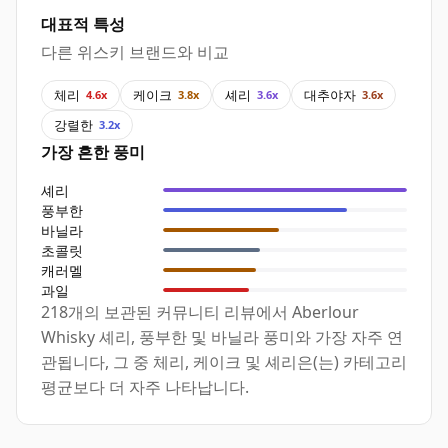
대표적 특성
다른 위스키 브랜드와 비교
체리
케이크
셰리
대추야자
4.6x
3.8x
3.6x
3.6x
강렬한
3.2x
가장 흔한 풍미
셰리
풍부한
바닐라
초콜릿
캐러멜
과일
218개의 보관된 커뮤니티 리뷰에서 Aberlour
Whisky 셰리, 풍부한 및 바닐라 풍미와 가장 자주 연
관됩니다, 그 중 체리, 케이크 및 셰리은(는) 카테고리
평균보다 더 자주 나타납니다.