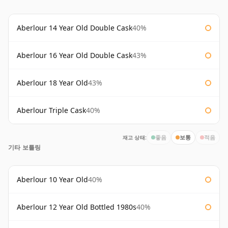
Aberlour 14 Year Old Double Cask
40%
Aberlour 16 Year Old Double Cask
43%
Aberlour 18 Year Old
43%
Aberlour Triple Cask
40%
재고 상태:
좋음
보통
적음
기타 보틀링
Aberlour 10 Year Old
40%
Aberlour 12 Year Old Bottled 1980s
40%