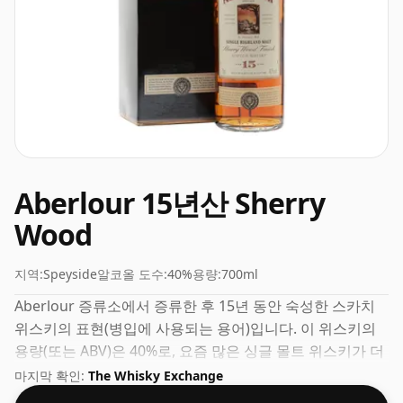
Aberlour 15년산 Sherry
Wood
지역:
Speyside
알코올 도수:
40%
용량:
700ml
Aberlour 증류소에서 증류한 후 15년 동안 숙성한 스카치
위스키의 표현(병입에 사용되는 용어)입니다. 이 위스키의
용량(또는 ABV)은 40%로, 요즘 많은 싱글 몰트 위스키가 더
높은 농도로 병입되지만 이는 블렌디드 스카치 위스키에서
마지막 확인:
The Whisky Exchange
일반적입니다. 용량은 70cl입니다.