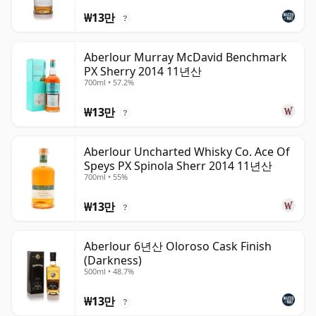
₩13만
?
Aberlour Murray McDavid Benchmark
PX Sherry 2014 11년산
700ml • 57.2%
₩13만
?
Aberlour Uncharted Whisky Co. Ace Of
Speys PX Spinola Sherr 2014 11년산
700ml • 55%
₩13만
?
Aberlour 6년산 Oloroso Cask Finish
(Darkness)
500ml • 48.7%
₩13만
?