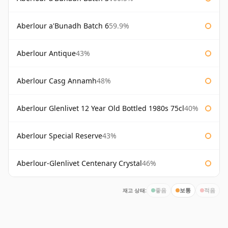
Aberlour a'Bunadh Batch 6
59.9%
Aberlour Antique
43%
Aberlour Casg Annamh
48%
Aberlour Glenlivet 12 Year Old Bottled 1980s 75cl
40%
Aberlour Special Reserve
43%
Aberlour-Glenlivet Centenary Crystal
46%
재고 상태:
좋음
보통
적음