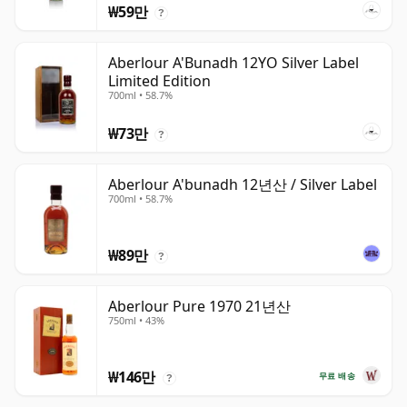
₩59만
?
Aberlour A'Bunadh 12YO Silver Label
Limited Edition
700ml • 58.7%
₩73만
?
Aberlour A'bunadh 12년산 / Silver Label
700ml • 58.7%
₩89만
?
Aberlour Pure 1970 21년산
750ml • 43%
₩146만
무료 배송
?