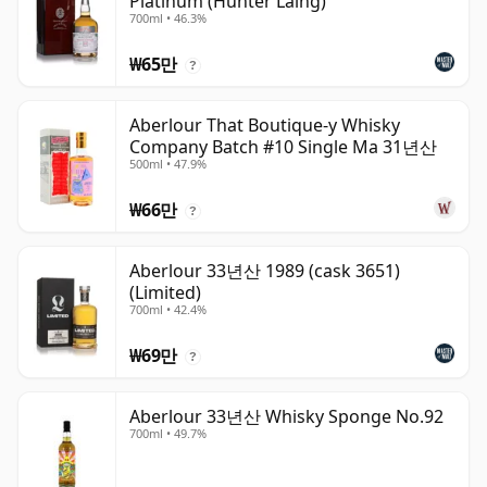
Platinum (Hunter Laing)
700ml • 46.3%
₩65만
?
Aberlour That Boutique-y Whisky
Company Batch #10 Single Ma 31년산
500ml • 47.9%
₩66만
?
Aberlour 33년산 1989 (cask 3651)
(Limited)
700ml • 42.4%
₩69만
?
Aberlour 33년산 Whisky Sponge No.92
700ml • 49.7%