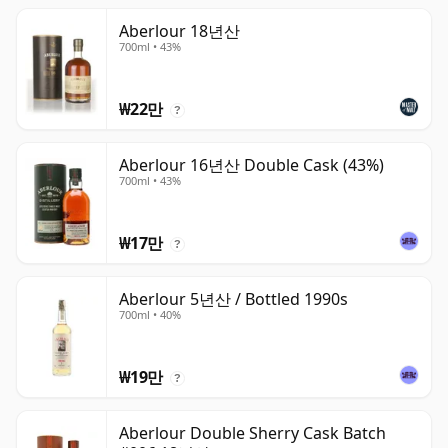
Aberlour 18년산
700ml • 43%
₩22만
?
Aberlour 16년산 Double Cask (43%)
700ml • 43%
₩17만
?
Aberlour 5년산 / Bottled 1990s
700ml • 40%
₩19만
?
Aberlour Double Sherry Cask Batch