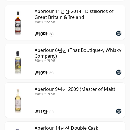
Aberlour 11년산 2014 - Distilleries of
Great Britain & Ireland
700ml • 52.3%
₩10만
?
Aberlour 6년산 (That Boutique-y Whisky
Company)
500ml • 49.9%
₩10만
?
Aberlour 9년산 2009 (Master of Malt)
700ml • 49.5%
₩11만
?
Aberlour 14년산 Double Cask