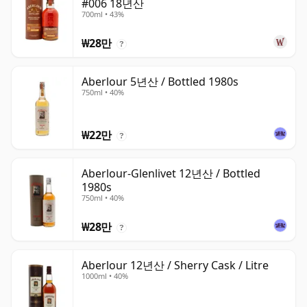
#006 18년산
700ml • 43%
₩28만
?
Aberlour 5년산 / Bottled 1980s
750ml • 40%
₩22만
?
Aberlour-Glenlivet 12년산 / Bottled
1980s
750ml • 40%
₩28만
?
Aberlour 12년산 / Sherry Cask / Litre
1000ml • 40%