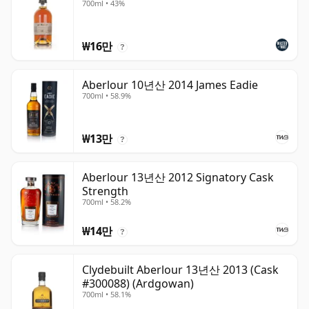
700ml • 43%
₩16만
?
Aberlour 10년산 2014 James Eadie
700ml • 58.9%
₩13만
?
Aberlour 13년산 2012 Signatory Cask
Strength
700ml • 58.2%
₩14만
?
Clydebuilt Aberlour 13년산 2013 (Cask
#300088) (Ardgowan)
700ml • 58.1%