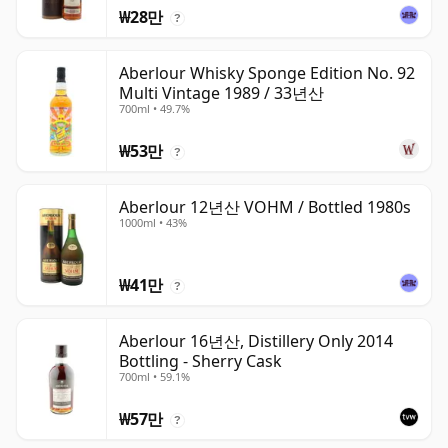
₩28만
?
Aberlour Whisky Sponge Edition No. 92
Multi Vintage 1989 / 33년산
700ml • 49.7%
₩53만
?
Aberlour 12년산 VOHM / Bottled 1980s
1000ml • 43%
₩41만
?
Aberlour 16년산, Distillery Only 2014
Bottling - Sherry Cask
700ml • 59.1%
₩57만
?