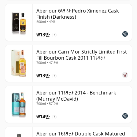
Aberlour 6년산 Pedro Ximenez Cask
Finish (Darkness)
500ml • 49%
₩13만
?
Aberlour Carn Mor Strictly Limited First
Fill Bourbon Cask 2011 11년산
700ml • 47.5%
₩13만
?
Aberlour 11년산 2014 - Benchmark
(Murray McDavid)
700ml • 57.2%
₩14만
?
Aberlour 16년산 Double Cask Matured