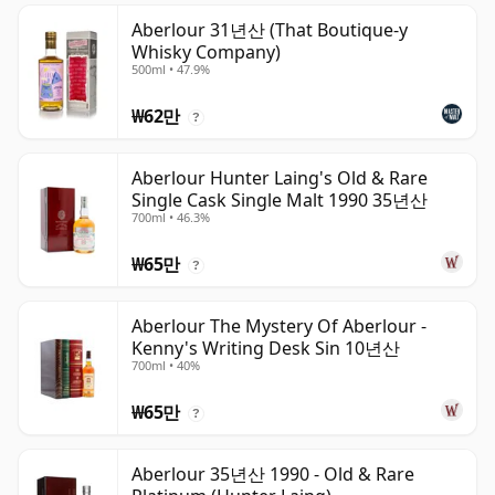
Aberlour 31년산 (That Boutique-y
Whisky Company)
500ml • 47.9%
₩62만
?
Aberlour Hunter Laing's Old & Rare
Single Cask Single Malt 1990 35년산
700ml • 46.3%
₩65만
?
Aberlour The Mystery Of Aberlour -
Kenny's Writing Desk Sin 10년산
700ml • 40%
₩65만
?
Aberlour 35년산 1990 - Old & Rare