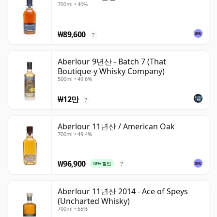
700ml • 40%
₩89,600
?
Aberlour 9년산 - Batch 7 (That
Boutique-y Whisky Company)
500ml • 49.6%
₩12만
?
Aberlour 11년산 / American Oak
700ml • 49.4%
₩96,900
18% 할인
?
Aberlour 11년산 2014 - Ace of Speys
(Uncharted Whisky)
700ml • 55%