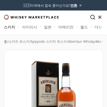
×
🇺🇸
미국에서 접속 중이신가요?
전환
스카치
아이리시
일본
아메리칸
월드
더보기
홈
/
스카치 위스키
/
Speyside 스카치 위스키
/
Aberlour Whisky
/
Aberlo