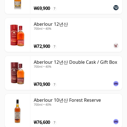
₩69,900
?
Aberlour 12년산
700ml • 40%
₩72,900
?
Aberlour 12년산 Double Cask / Gift Box
700ml • 40%
₩70,900
?
Aberlour 10년산 Forest Reserve
700ml • 40%
₩76,600
?