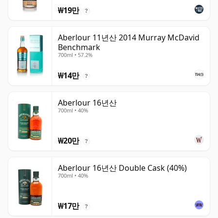
₩19만
?
Aberlour 11년산 2014 Murray McDavid
Benchmark
700ml • 57.2%
₩14만
?
Aberlour 16년산
700ml • 40%
₩20만
?
Aberlour 16년산 Double Cask (40%)
700ml • 40%
₩17만
?