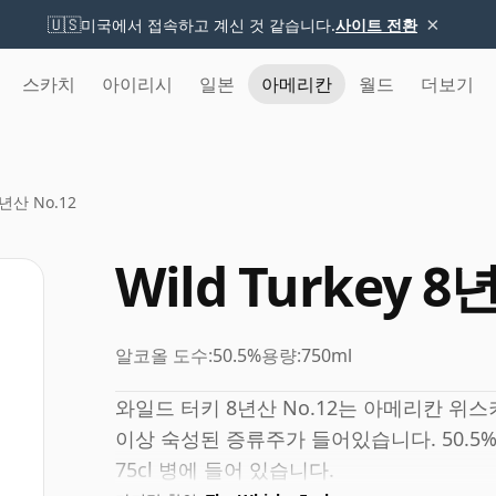
×
🇺🇸
미국에서 접속하고 계신 것 같습니다.
사이트 전환
스카치
아이리시
일본
아메리칸
월드
더보기
8년산 No.12
Wild Turkey 8
알코올 도수:
50.5%
용량:
750ml
와일드 터키 8년산 No.12는 아메리칸 위
이상 숙성된 증류주가 들어있습니다. 50.5
75cl 병에 들어 있습니다.