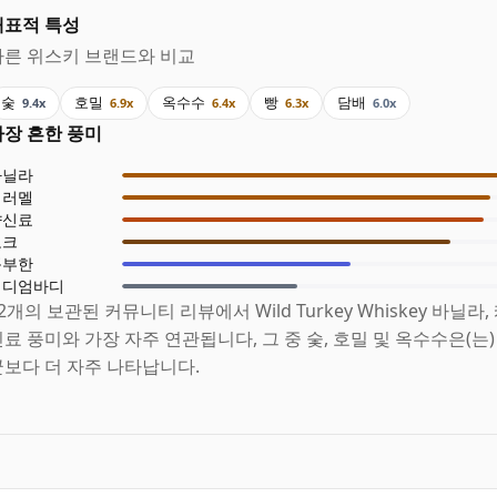
대표적 특성
다른 위스키 브랜드와 비교
숯
호밀
옥수수
빵
담배
9.4x
6.9x
6.4x
6.3x
6.0x
가장 흔한 풍미
바닐라
캐러멜
향신료
오크
풍부한
미디엄바디
2개의 보관된 커뮤니티 리뷰에서 Wild Turkey Whiskey 바닐라,
료 풍미와 가장 자주 연관됩니다, 그 중 숯, 호밀 및 옥수수은(는
균보다 더 자주 나타납니다.