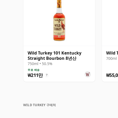
Wild Turkey 101 Kentucky
Wild 
Straight Bourbon 8년산
700ml 
750ml • 50.5%
무료 배송
₩211만
₩55,0
?
WILD TURKEY 구매처