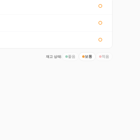
재고 상태:
좋음
보통
적음