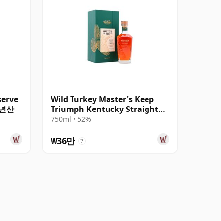
serve
Wild Turkey Master's Keep
 6년산
Triumph Kentucky Straight
Rye 10년산
750ml • 52%
₩36만
?