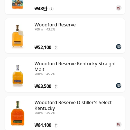
₩48만
?
Woodford Reserve
700ml • 43.2%
₩52,100
?
Woodford Reserve Kentucky Straight
Malt
700ml • 45.2%
₩63,500
?
Woodford Reserve Distiller's Select
Kentucky
700ml • 45.2%
₩64,100
?