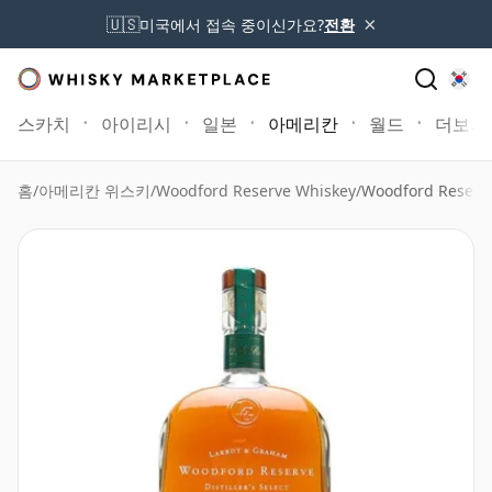
×
🇺🇸
미국에서 접속 중이신가요?
전환
스카치
아이리시
일본
아메리칸
월드
더보기
홈
/
아메리칸 위스키
/
Woodford Reserve Whiskey
/
Woodford Reserv