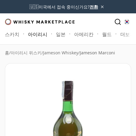
×
🇺🇸
미국에서 접속 중이신가요?
전환
스카치
아이리시
일본
아메리칸
월드
더보기
홈
/
아이리시 위스키
/
Jameson Whiskey
/
Jameson Marconi