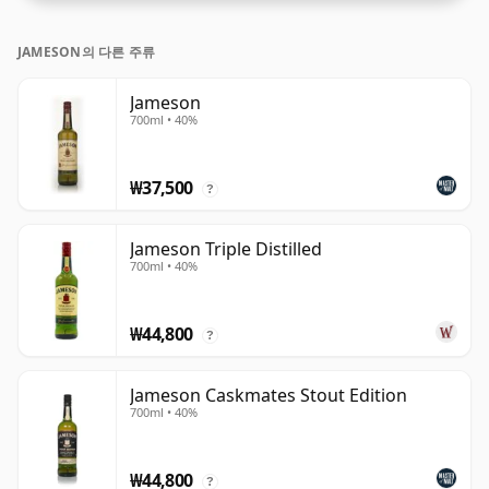
JAMESON의 다른 주류
Jameson
700ml • 40%
₩37,500
?
Jameson Triple Distilled
700ml • 40%
₩44,800
?
Jameson Caskmates Stout Edition
700ml • 40%
₩44,800
?