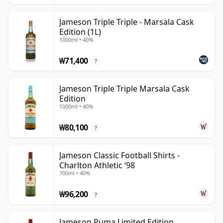
Jameson Triple Triple - Marsala Cask
Edition (1L)
1000ml • 40%
₩71,400
?
Jameson Triple Triple Marsala Cask
Edition
1000ml • 40%
₩80,100
?
Jameson Classic Football Shirts -
Charlton Athletic ‘98
700ml • 40%
₩96,200
?
Jameson Puma Limited Edition