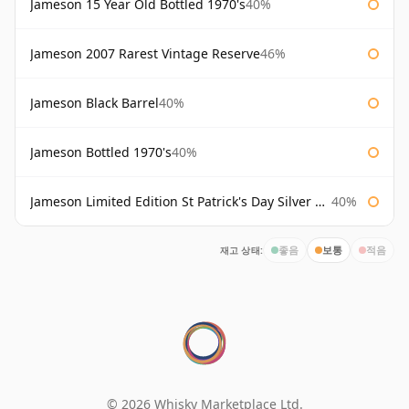
Jameson 15 Year Old Bottled 1970's
40%
Jameson 2007 Rarest Vintage Reserve
46%
Jameson Black Barrel
40%
Jameson Bottled 1970's
40%
Jameson Limited Edition St Patrick's Day Silver Bottle
40%
재고 상태:
좋음
보통
적음
© 2026 Whisky Marketplace Ltd.