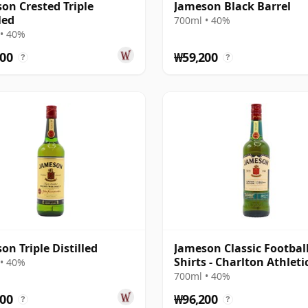
on Crested Triple
Jameson Black Barrel
led
700ml • 40%
• 40%
00
₩59,200
?
?
on Triple Distilled
Jameson Classic Footbal
Shirts - Charlton Athletic
• 40%
700ml • 40%
00
₩96,200
?
?