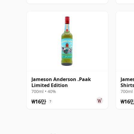
Jameson Anderson .Paak
James
Limited Edition
Shirt
700ml • 40%
700ml 
₩16만
₩16
?