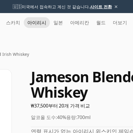
×
🇺🇸
미국에서 접속하고 계신 것 같습니다.
사이트 전환
스카치
아이리시
일본
아메리칸
월드
더보기
 Irish Whiskey
Jameson Blende
Whiskey
₩37,500부터 20개 가격 비교
알코올 도수:
40%
용량:
700ml
연령 표시가 없는 아이리시 위스키인 제임슨의