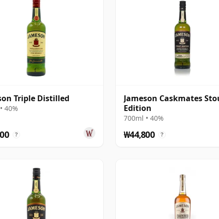
on Triple Distilled
Jameson Caskmates Sto
Edition
• 40%
700ml • 40%
00
₩44,800
?
?