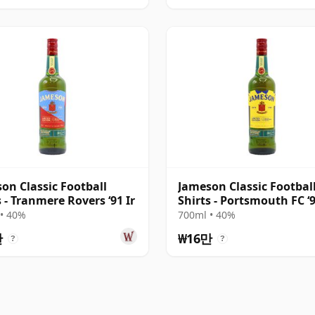
on Classic Football
Jameson Classic Footbal
s - Tranmere Rovers ‘91 Ir
Shirts - Portsmouth FC ‘9
• 40%
700ml • 40%
만
₩16만
?
?