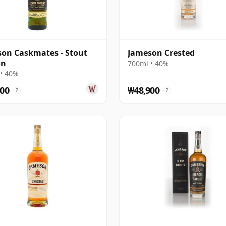
on Caskmates - Stout
Jameson Crested
on
700ml • 40%
• 40%
00
₩48,900
?
?