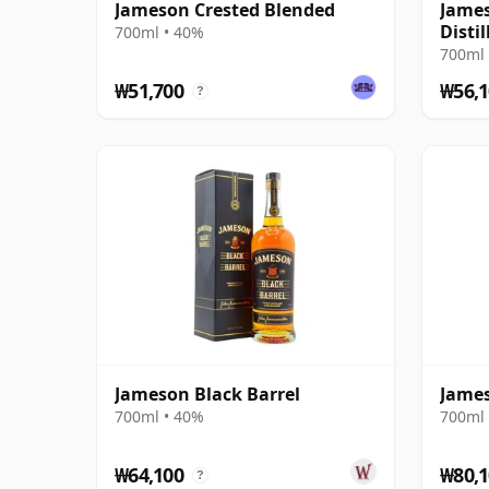
Jameson Crested Blended
James
Distil
700ml • 40%
700ml 
₩51,700
₩56,1
?
Jameson Black Barrel
James
700ml • 40%
700ml 
₩64,100
₩80,1
?