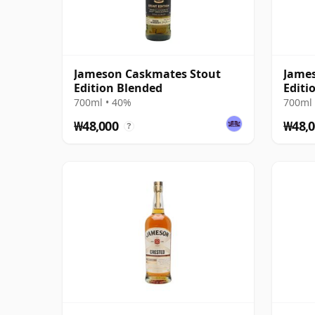
Jameson Caskmates Stout
James
Edition Blended
Editi
700ml • 40%
700ml 
₩48,000
₩48,0
?