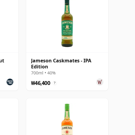
ut
Jameson Caskmates - IPA
Edition
700ml • 40%
₩46,400
?