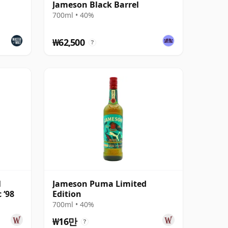
Jameson Black Barrel
700ml • 40%
₩62,500
?
l
Jameson Puma Limited
 ‘98
Edition
700ml • 40%
₩16만
?